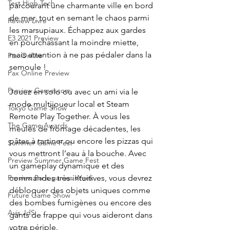
Test High Tech
parcourant une charmante ville en bord 
de mer, tout en semant le chaos parmi 
Review Livre
les marsupiaux. Échappez aux gardes 
E3 2021 Preview
en pourchassant la moindre miette, 
mais attention à ne pas pédaler dans la 
Pax Online
semoule !
Pax Online Preview
Preview Gamescom
Jouez en solo ou avec un ami via le 
mode multijoueur local et Steam 
Tokyo Game Show
Remote Play Together. À vous les 
The Game Awards
meules de fromage décadentes, les 
pâtes à tartiner ou encore les pizzas qui 
Summer Game Fest
vous mettront l’eau à la bouche. Avec 
Preview Summer Game Fest
un gameplay dynamique et des 
commandes très intuitives, vous devrez 
Preview Paris games Week
débloquer des objets uniques comme 
Future Game Show
des bombes fumigènes ou encore des 
Avis JdS
gants de frappe qui vous aideront dans 
votre périple.