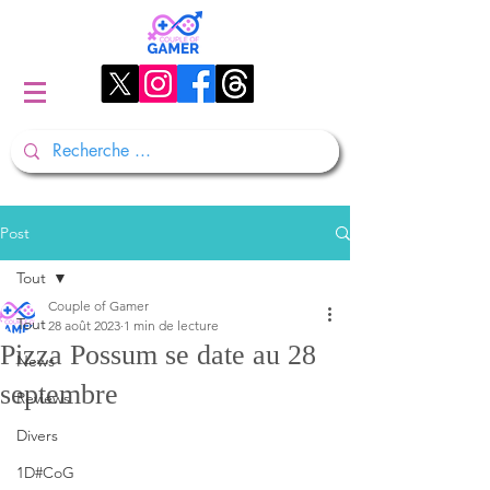
Post
Tout
Couple of Gamer
Tout
28 août 2023
1 min de lecture
Pizza Possum se date au 28
News
septembre
Reviews
Divers
1D#CoG