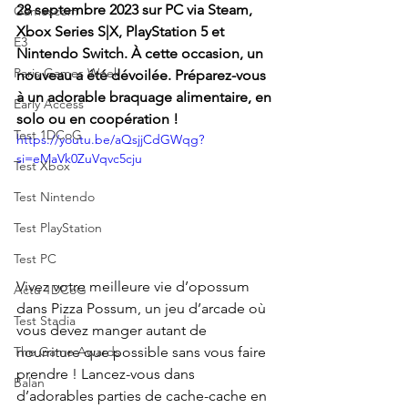
28 septembre 2023 sur PC via Steam, 
Gamescom
Xbox Series S|X, PlayStation 5 et 
E3
Nintendo Switch. À cette occasion, un 
Paris Games Week
nouveau a été dévoilée. Préparez-vous 
à un adorable braquage alimentaire, en 
Early Access
solo ou en coopération !
Test 1DCoG
https://youtu.be/aQsjjCdGWqg?
si=eMaVk0ZuVqvc5cju
Test Xbox
Test Nintendo
Test PlayStation
Test PC
Vivez votre meilleure vie d’opossum 
Actu 1DCoG
dans Pizza Possum, un jeu d’arcade où 
Test Stadia
vous devez manger autant de 
nourriture que possible sans vous faire 
The Game Awards
prendre ! Lancez-vous dans 
Balan
d’adorables parties de cache-cache en 