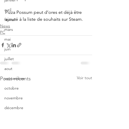
janvier
avril
Pizza Possum peut d’ores et déjà être 
ajouté à la liste de souhaits sur Steam.
fevrier
News
mars
PC
mai
juin
juillet
aout
Voir tout
Posts récents
septembre
octobre
novembre
décembre