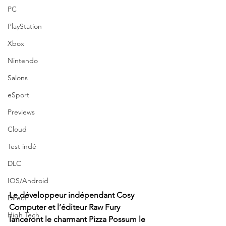
PC
PlayStation
Xbox
Nintendo
Salons
eSport
Previews
Cloud
Test indé
DLC
IOS/Android
Le développeur indépendant Cosy 
Direct
Computer et l’éditeur Raw Fury 
High Tech
lanceront le charmant Pizza Possum le 