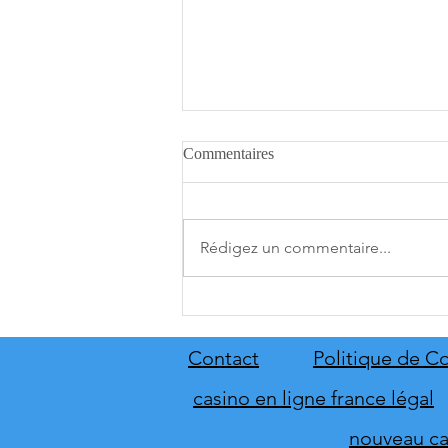
Commentaires
Rédigez un commentaire...
A.O.T. 3 se date au 10 décembre
Contact
Politique de Co
casino en ligne france légal
nouveau cas