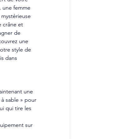
t, une femme 
a mystérieuse 
 crâne et 
agner de 
couvrez une 
tre style de 
is dans 
aintenant une 
à sable » pour 
 qui tire les 
quipement sur 