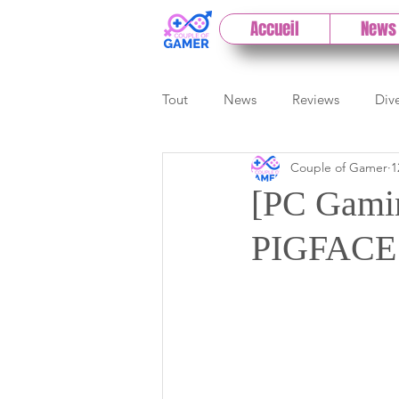
Accueil
News
Tout
News
Reviews
Div
Couple of Gamer
1
eSport
Previews
Cloud
[PC Gamin
PIGFACE s
E3
Paris Games Week
Test PC
Actu 1DCoG
T