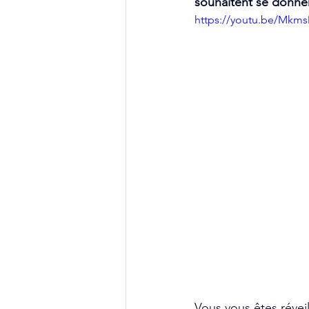
souhaitent se donner 
https://youtu.be/Mkm
Vous vous êtes révei