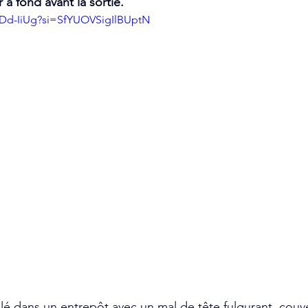
à fond avant la sortie.
sDd-IiUg?si=SfYUOVSigIlBUptN
llé dans un entrepôt avec un mal de tête fulgurant, couve