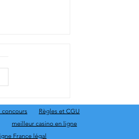
: The Old Country dévoile
emier aperçu du gameplay
on extension Homme
 concours
Règles et CGU
neur
meilleur casino en ligne
ligne France légal