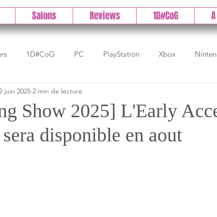
Salons
Reviews
1D#CoG
A
ers
1D#CoG
PC
PlayStation
Xbox
Ninte
2 juin 2025
2 min de lecture
Test indé
DLC
IOS/Android
Direct
High 
g Show 2025] L'Early Acce
era disponible en aout
Early Access
Test 1DCoG
Test Xbox
Test Nintendo
est Stadia
The Game Awards
Balan