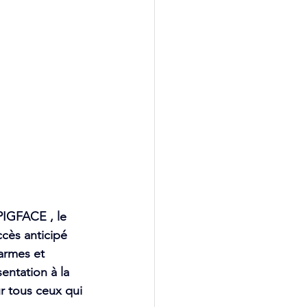
PIGFACE , le 
ccès anticipé 
armes et 
entation à la 
 tous ceux qui 