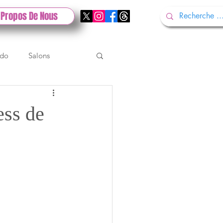
 Propos De Nous
ndo
Salons
Tech
Gamescom
ss de
Test PlayStation