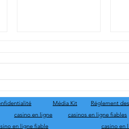
tinyBuild annonce Probably
Mafia
Stolen
le pr
de s
nfidentialité
Média Kit
Réglement des
d'hon
casino en ligne
casinos en ligne fiables
ino en ligne fiable
casino en 