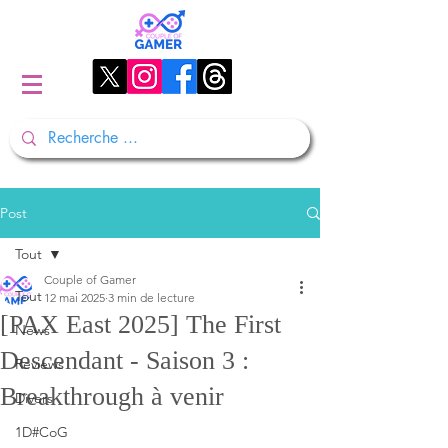
Post
Tout
Couple of Gamer
Tout
12 mai 2025
3 min de lecture
[PAX East 2025] The First
News
Descendant - Saison 3 :
Reviews
Breakthrough à venir
Divers
1D#CoG