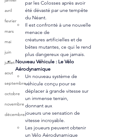
janvier
par les Colosses après avoir 
été dévasté par une tempête 
avril
du Néant.
fevrier
Il est confronté à une nouvelle 
mars
menace de 
créatures artificielles et de 
mai
bêtes mutantes, ce qui le rend 
juin
plus dangereux que jamais.  
Nouveau Véhicule : Le Vélo 
juillet
Aérodynamique  
aout
Un nouveau système de 
septembre
véhicule conçu pour se 
déplacer à grande vitesse sur 
octobre
un immense terrain, 
novembre
donnant aux 
joueurs une sensation de 
décembre
vitesse incroyable.
Les joueurs peuvent obtenir 
un Vélo Aérodynamique 