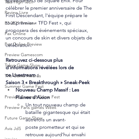
apprécié RPG de Square Enix. Pour 
Test High Tech
célébrer le premier anniversaire de The 
Review Livre
First Descendant, l'équipe prépare le 
tout premier « TFD Fest », qui 
E3 2021 Preview
proposera des événements spéciaux, 
Pax Online
un concours de skin et divers objets de 
Pax Online Preview
célébration. 
Preview Gamescom
Retrouvez ci-dessous plus 
Tokyo Game Show
d’informations révélées lors de 
ce Livestream :  
The Game Awards
Saison 3 « Breakthrough » Sneak-Peek
Summer Game Fest
Nouveau Champ Massif : Les 
Preview Summer Game Fest
Plaines d'Axion
Un tout nouveau champ de 
Preview Paris games Week
bataille gigantesque qui était 
Future Game Show
autrefois un avant-
poste prometteur et qui se 
Avis JdS
retrouve aujourd'hui envahi 