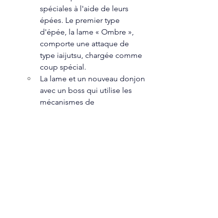
spéciales à l'aide de leurs 
épées. Le premier type 
d'épée, la lame « Ombre », 
comporte une attaque de 
type iaijutsu, chargée comme 
coup spécial.
La lame et un nouveau donjon 
avec un boss qui utilise les 
mécanismes de 
l'épée seront introduits dans 
l'épisode 1 de la saison 3.
D'autres types d'épée, 
dont une à deux mains et 
une de type sabre laser, 
seront ajoutées dans 
l'épisode 2 de la saison 3.  
Le Tout Premier Crossover Officiel 
avec 
Nier : Automata