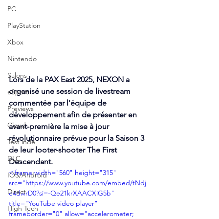
PC
PlayStation
Xbox
Nintendo
Salons
Lors de la PAX East 2025, NEXON a 
organisé une session de livestream 
eSport
commentée par l'équipe de 
Previews
développement afin de présenter en 
Cloud
avant-première la mise à jour 
révolutionnaire prévue pour la Saison 3 
Test indé
de leur looter-shooter The First 
DLC
Descendant. 
<iframe width="560" height="315" 
IOS/Android
src="https://www.youtube.com/embed/tNdj
Direct
e4dwrD0?si=-Qe21krXAACXiG5b" 
title="YouTube video player" 
High Tech
frameborder="0" allow="accelerometer; 