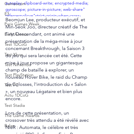
autoplay; clipboard-write; encrypted-media; 
Gamescom
gyroscope; picture-in-picture; web-share" 
E3
referrerpolicy="strict-origin-when-cross-
Beomjun Lee, producteur exécutif, et 
origin" allowfullscreen></iframe>
Paris Games Week
Min-Seok Joo, directeur créatif de The 
First Descendant, ont animé une 
Early Access
présentation de la méga-mise à jour 
Test 1DCoG
concernant Breakthrough, la Saison 3 
Test Xbox
du jeu qui sera lancée cet été. Cette 
mise à jour propose un gigantesque 
Test Nintendo
champ de bataille à explorer, un 
Test PlayStation
nouveau Hover Bike, le raid du Champ 
de Colosses, l'introduction du « Salon 
Test PC
», un nouveau Légataire et bien plus 
Actu 1DCoG
encore. 
Test Stadia
Lors de cette présentation, un 
The Game Awards
crossover très attendu a été révélé avec 
Balan
NieR : Automata, le célèbre et très 