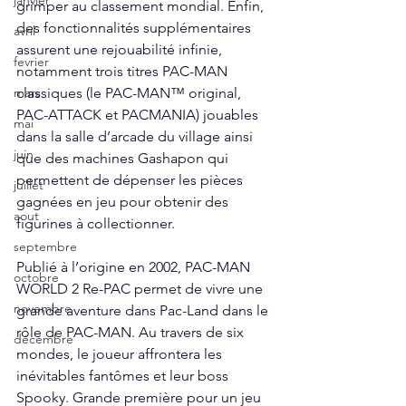
janvier
grimper au classement mondial. Enfin, 
des fonctionnalités supplémentaires 
avril
assurent une rejouabilité infinie, 
fevrier
notamment trois titres PAC-MAN 
classiques (le PAC-MAN™ original, 
mars
PAC-ATTACK et PACMANIA) jouables 
mai
dans la salle d’arcade du village ainsi 
juin
que des machines Gashapon qui 
permettent de dépenser les pièces 
juillet
gagnées en jeu pour obtenir des 
aout
figurines à collectionner. 
septembre
Publié à l’origine en 2002, PAC-MAN 
octobre
WORLD 2 Re-PAC permet de vivre une 
novembre
grande aventure dans Pac-Land dans le 
rôle de PAC-MAN. Au travers de six 
décembre
mondes, le joueur affrontera les 
inévitables fantômes et leur boss 
Spooky. Grande première pour un jeu 