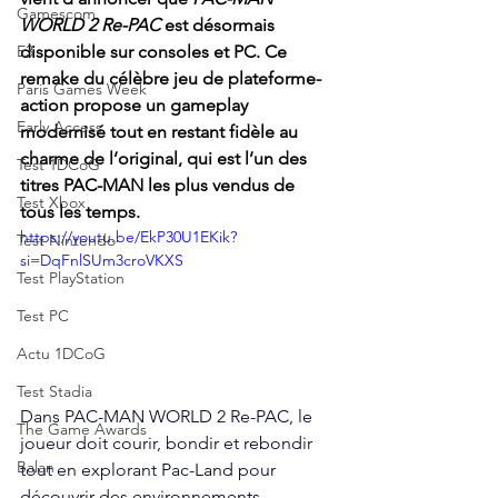
Gamescom
WORLD 2 Re-PAC
 est désormais 
E3
disponible sur consoles et PC. Ce 
remake du célèbre jeu de plateforme-
Paris Games Week
action propose un gameplay 
Early Access
modernisé tout en restant fidèle au 
charme de l’original, qui est l’un des 
Test 1DCoG
titres PAC-MAN les plus vendus de 
Test Xbox
tous les temps.
https://youtu.be/EkP30U1EKik?
Test Nintendo
si=DqFnlSUm3croVKXS
Test PlayStation
Test PC
Actu 1DCoG
Test Stadia
Dans PAC-MAN WORLD 2 Re-PAC, le 
The Game Awards
joueur doit courir, bondir et rebondir 
Balan
tout en explorant Pac-Land pour 
découvrir des environnements 