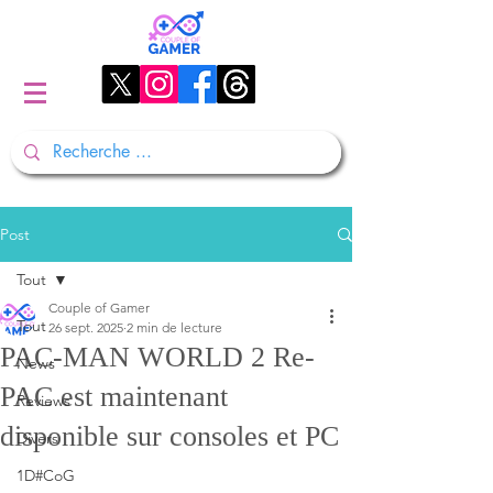
Post
Tout
Couple of Gamer
Tout
26 sept. 2025
2 min de lecture
PAC-MAN WORLD 2 Re-
News
PAC est maintenant
Reviews
disponible sur consoles et PC
Divers
1D#CoG