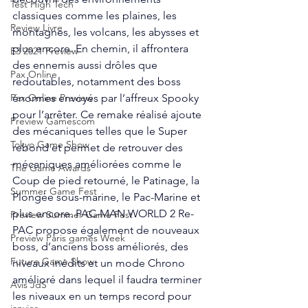
Test High Tech
classiques comme les plaines, les 
Review Livre
montagnes, les volcans, les abysses et 
plus encore. En chemin, il affrontera 
E3 2021 Preview
des ennemis aussi drôles que 
Pax Online
redoutables, notamment des boss 
énormes envoyés par l’affreux Spooky 
Pax Online Preview
pour l’arrêter. Ce remake réalisé ajoute 
Preview Gamescom
des mécaniques telles que le Super 
Tokyo Game Show
rebond et permet de retrouver des 
mécaniques améliorées comme le 
The Game Awards
Coup de pied retourné, le Patinage, la 
Summer Game Fest
Plongée sous-marine, le Pac-Marine et 
plus encore. PAC-MAN WORLD 2 Re-
Preview Summer Game Fest
PAC propose également de nouveaux 
Preview Paris games Week
boss, d’anciens boss améliorés, des 
Future Game Show
niveaux inédits et un mode Chrono 
amélioré dans lequel il faudra terminer 
Avis JdS
les niveaux en un temps record pour 