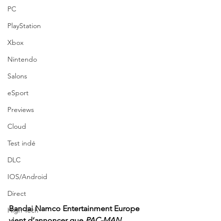
PC
PlayStation
Xbox
Nintendo
Salons
eSport
Previews
Cloud
Test indé
DLC
IOS/Android
Direct
Bandai Namco Entertainment Europe 
High Tech
vient d’annoncer que 
PAC-MAN 