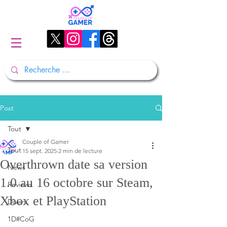
Post
Tout
Couple of Gamer
Tout
15 sept. 2025
2 min de lecture
Overthrown date sa version
News
1.0 au 16 octobre sur Steam,
Reviews
Xbox et PlayStation
Divers
1D#CoG