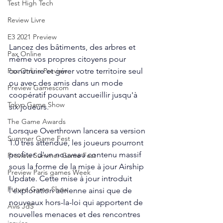
Test High Tech
Review Livre
E3 2021 Preview
Lancez des bâtiments, des arbres et 
Pax Online
même vos propres citoyens pour 
construire et gérer votre territoire seul 
Pax Online Preview
ou avec des amis dans un mode 
Preview Gamescom
coopératif pouvant accueillir jusqu'à 
Tokyo Game Show
six joueurs.
The Game Awards
Lorsque Overthrown lancera sa version 
Summer Game Fest
1.0 très attendue, les joueurs pourront 
profiter d'un nouveau contenu massif 
Preview Summer Game Fest
sous la forme de la mise à jour Airship 
Preview Paris games Week
Update. Cette mise à jour introduit 
Future Game Show
l'exploration aérienne ainsi que de 
nouveaux hors-la-loi qui apportent de 
Avis JdS
nouvelles menaces et des rencontres 