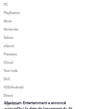
PC
PlayStation
Xbox
Nintendo
Salons
eSport
Previews
Cloud
Test indé
DLC
IOS/Android
Direct
Maximum Entertainment a annoncé 
High Tech
aujourd'hui la date de lancement du 16 