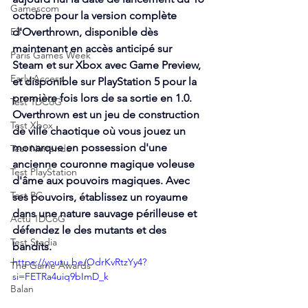
Gamescom
octobre pour la version complète 
E3
d'Overthrown, disponible dès 
maintenant en accès anticipé sur 
Paris Games Week
Steam et sur Xbox avec Game Preview, 
Early Access
et disponible sur PlayStation 5 pour la 
première fois lors de sa sortie en 1.0. 
Test 1DCoG
Overthrown est un jeu de construction 
Test Xbox
de ville chaotique où vous jouez un 
monarque en possession d'une 
Test Nintendo
ancienne couronne magique voleuse 
Test PlayStation
d'âme aux pouvoirs magiques. Avec 
Test PC
ses pouvoirs, établissez un royaume 
dans une nature sauvage périlleuse et 
Actu 1DCoG
défendez le des mutants et des 
Test Stadia
bandits.
https://youtu.be/OdrKvRtzYy4?
The Game Awards
si=FETRa4uiq9bImD_k
Balan