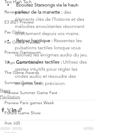
Test High Tech
Écoutez Starsongs via le haut-
parleur de la manette :
 des 
Review Livre
éléments clés de l’histoire et des 
E3 2021 Preview
mélodies envoûtantes résonnent 
Pax Online
directement depuis vos mains.
Retour haptique :
 Ressentez les 
Pax Online Preview
pulsations tactiles lorsque vous 
Preview Gamescom
résolvez les énigmes audio du jeu.
Commandes tactiles :
 Utilisez des 
Tokyo Game Show
gestes intuitifs pour régler les 
The Game Awards
ondes audio et résoudre des 
Summer Game Fest
énigmes avec précision.
News
Preview Summer Game Fest
PlayStation
Preview Paris games Week
Future Game Show
Avis JdS