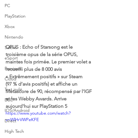
PC
PlayStation
Xbox
Nintendo
OPUS : Echo of Starsong est le 
Salons
troisième opus de la série OPUS, 
eSport
maintes fois primée. Le premier volet a 
Previews
recueilli plus de 8 000 avis 
« Extrêmement positifs » sur Steam 
Cloud
(97 % d’avis positifs) et affiche un 
Test indé
Metascore de 90, récompensé par l’IGF 
et les Webby Awards. Arrive 
DLC
aujourd'hui sur PlayStation 5
IOS/Android
https://www.youtube.com/watch?
v=WlHrVWPeKFE
Direct
High Tech