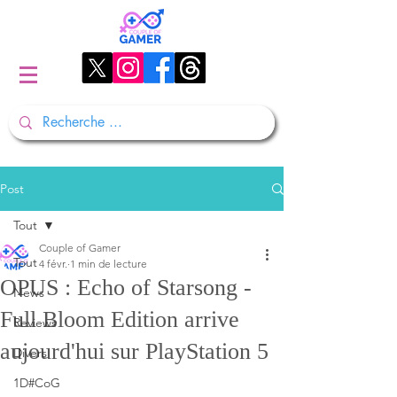
Post
Tout
Couple of Gamer
Tout
4 févr.
1 min de lecture
OPUS : Echo of Starsong -
News
Full Bloom Edition arrive
Reviews
aujourd'hui sur PlayStation 5
Divers
1D#CoG