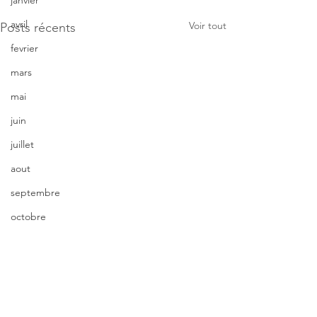
janvier
avril
Voir tout
Posts récents
fevrier
mars
mai
juin
juillet
aout
septembre
octobre
novembre
décembre
Commentaires