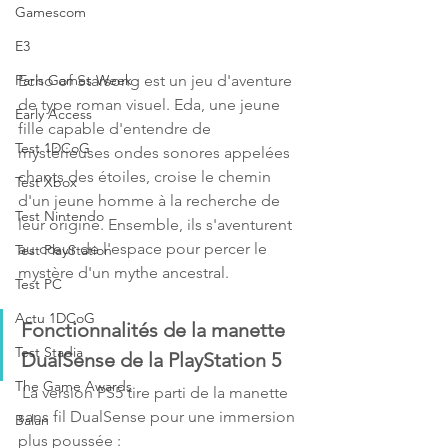
Gamescom
E3
Echo of Starsong est un jeu d'aventure 
Paris Games Week
de type roman visuel. Eda, une jeune 
Early Access
fille capable d'entendre de 
Test 1DCoG
mystérieuses ondes sonores appelées 
chants des étoiles, croise le chemin 
Test Xbox
d'un jeune homme à la recherche de 
Test Nintendo
leur origine. Ensemble, ils s'aventurent 
au cœur de l'espace pour percer le 
Test PlayStation
mystère d'un mythe ancestral.
Test PC
Actu 1DCoG
Fonctionnalités de la manette 
Test Stadia
DualSense de la PlayStation 5
The Game Awards
 La version PS5 tire parti de la manette 
sans fil DualSense pour une immersion 
Balan
plus poussée :