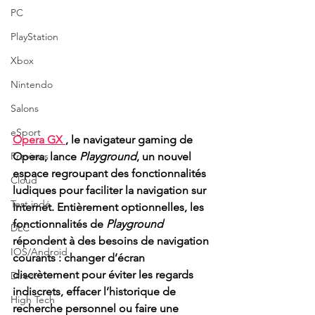
PC
PlayStation
Xbox
Nintendo
Salons
eSport
Opera GX 
, le navigateur gaming de 
Opera, lance 
Playground
, un nouvel 
Previews
espace regroupant des fonctionnalités 
Cloud
ludiques pour faciliter la navigation sur 
Test indé
Internet. Entièrement optionnelles, les 
fonctionnalités de 
Playground 
DLC
répondent à des besoins de navigation 
IOS/Android
courants : changer d’écran 
discrètement pour éviter les regards 
Direct
indiscrets, effacer l’historique de 
High Tech
recherche personnel ou faire une 