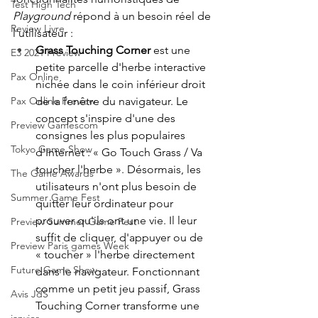
Test High Tech
Playground 
répond à un besoin réel de 
Review Livre
l'utilisateur :
Grass Touching Corner 
est une 
E3 2021 Preview
petite parcelle d'herbe interactive 
Pax Online
nichée dans le coin inférieur droit 
de la fenêtre du navigateur. Le 
Pax Online Preview
concept s'inspire d'une des 
Preview Gamescom
consignes les plus populaires 
Tokyo Game Show
d'Internet : « Go Touch Grass / Va 
toucher l'herbe ». Désormais, les 
The Game Awards
utilisateurs n'ont plus besoin de 
Summer Game Fest
quitter leur ordinateur pour 
prouver qu'ils ont une vie. Il leur 
Preview Summer Game Fest
suffit de cliquer, d'appuyer ou de 
Preview Paris games Week
« toucher » l'herbe directement 
Future Game Show
dans le navigateur. Fonctionnant 
comme un petit jeu passif, Grass 
Avis JdS
Touching Corner transforme une 