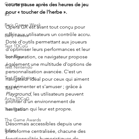
Gamescom
courte pause après des heures de jeu 
pour « toucher de l’herbe ».
E3
Paris Games Week
Opera GX est avant tout conçu pour 
offrir aux utilisateurs un contrôle accru. 
Early Access
Doté d'outils permettant aux joueurs 
Test 1DCoG
d'optimiser leurs performances et leur 
configuration, ce navigateur propose 
Test Xbox
également une multitude d'options de 
Test Nintendo
personnalisation avancée. C'est un 
Test PlayStation
navigateur idéal pour ceux qui aiment 
expérimenter et s'amuser ; grâce à 
Test PC
Playground
, les utilisateurs peuvent 
Actu 1DCoG
profiter d'un environnement de 
navigation qui leur est propre.
Test Stadia
The Game Awards
Désormais accessibles depuis une 
Balan
plateforme centralisée, chacune des 
fonctionnalités humoristiques de 