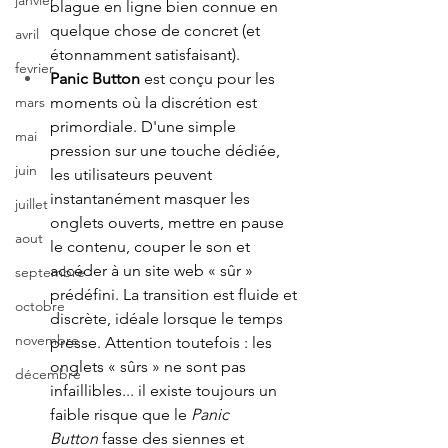
janvier
blague en ligne bien connue en 
quelque chose de concret (et 
avril
étonnamment satisfaisant).
fevrier
Panic Button 
est conçu pour les 
moments où la discrétion est 
mars
primordiale. D'une simple 
mai
pression sur une touche dédiée, 
juin
les utilisateurs peuvent 
instantanément masquer les 
juillet
onglets ouverts, mettre en pause 
aout
le contenu, couper le son et 
accéder à un site web « sûr » 
septembre
prédéfini. La transition est fluide et 
octobre
discrète, idéale lorsque le temps 
novembre
presse. Attention toutefois : les 
onglets « sûrs » ne sont pas 
décembre
infaillibles... il existe toujours un 
faible risque que le 
Panic 
Button
 fasse des siennes et 