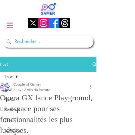
Post
Tout
Couple of Gamer
Tout
21 avr.
2 min de lecture
Opera GX lance Playground,
News
un espace pour ses
Reviews
fonctionnalités les plus
Divers
ludiques.
1D#CoG