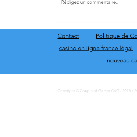
Rédigez un commentaire...
A.O.T. 3 se date au 10 décembre
Contact
Politique de Co
casino en ligne france légal
nouveau cas
Copyright © Couple of Gamer CoG - 2018 / 20