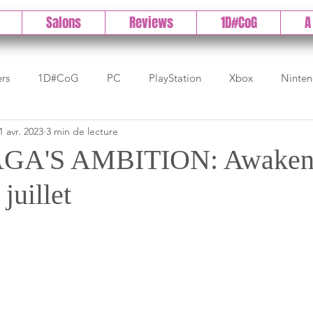
Salons
Reviews
1D#CoG
A
ers
1D#CoG
PC
PlayStation
Xbox
Ninte
1 avr. 2023
3 min de lecture
Test indé
DLC
IOS/Android
Direct
High 
A'S AMBITION: Awakeni
juillet
Early Access
Test 1DCoG
Test Xbox
Test Nintendo
est Stadia
The Game Awards
Balan