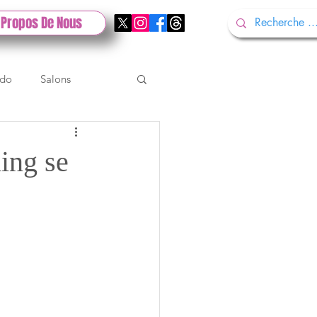
 Propos De Nous
ndo
Salons
Tech
Gamescom
ng se
Test PlayStation