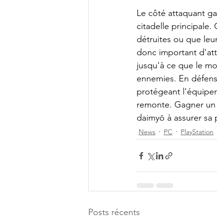
Le côté attaquant gag
citadelle principale.
détruites ou que leur
donc important d'att
jusqu'à ce que le mor
ennemies. En défense,
protégeant l'équipem
remonte. Gagner un s
daimyō à assurer sa p
News
PC
PlayStation
Posts récents