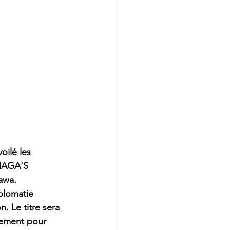
ilé les 
UNAGA'S 
awa. 
lomatie 
 Le titre sera 
pement pour 