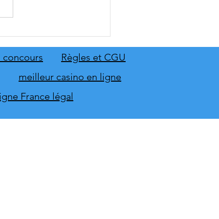
: The Old Country dévoile
emier aperçu du gameplay
on extension Homme
 concours
Règles et CGU
neur
meilleur casino en ligne
ligne France légal