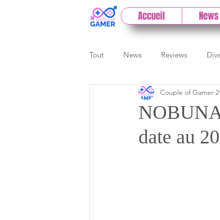
Accueil
News
Tout
News
Reviews
Div
Couple of Gamer
2
eSport
Previews
Cloud
NOBUNAG
date au 20 
E3
Paris Games Week
Test PC
Actu 1DCoG
T