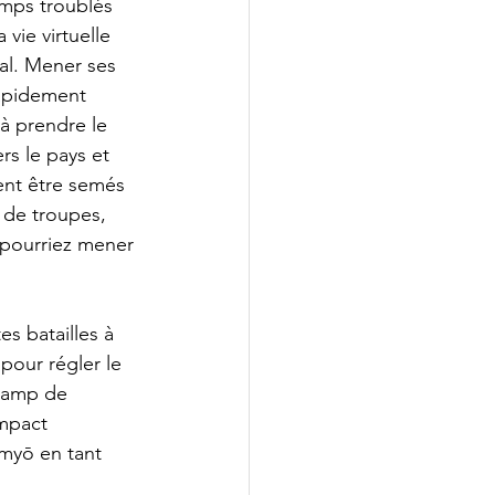
mps troublés 
vie virtuelle 
al. Mener ses 
rapidement 
à prendre le 
rs le pays et 
ent être semés 
 de troupes, 
 pourriez mener 
es batailles à 
pour régler le 
champ de 
impact 
imyō en tant 