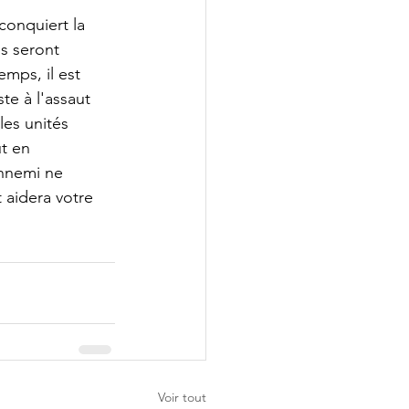
conquiert la 
es seront 
emps, il est 
e à l'assaut 
les unités 
t en 
ennemi ne 
 aidera votre 
Voir tout