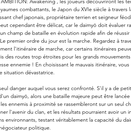
BITION: Awakening , les joueurs découvriront les te
aumes combattants, le Japon du XVIe siècle à travers la 
sant chef japonais, propriétaire terrien et seigneur féod
ut cependant être délicat, car le daimyō doit évaluer 
un champ de bataille en évolution rapide afin de réussir 
 Le premier ordre du jour est la marche. Regardez à trave
ent l'itinéraire de marche, car certains itinéraires peuv
is des routes trop étroites pour les grands mouvements
se ennemie ! En choisissant le mauvais itinéraire, vous
 situation dévastatrice.
seul danger auquel vous serez confronté. S'il y a de petit
d'un daimyō, alors une bataille majeure peut être lancée 
t les ennemis à proximité se rassembleront sur un seul 
ner l'avenir du clan, et les résultats pourraient avoir un 
clans environnants, testant véritablement la capacité du da
 négociateur politique.