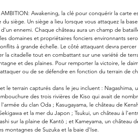
ITION: Awakening, la clé pour conquérir la carte est 
aire du siège. Un siège a lieu lorsque vous attaquez la base
e d'un ennemi. Chaque château aura un champ de bataill
e les domaines et propriétaires fonciers environnants ser
onflits à grande échelle. Le côté attaquant devra percer
r la citadelle tout en combattant sur une variété de terr
agne et des plaines. Pour remporter la victoire, le dai
 d'attaquer ou de se défendre en fonction du terrain de 
 et le terrain capturés dans le jeu incluent : Nagashima, 
'embouchure des trois rivières de Kiso qui avait de nomb
 l'armée du clan Oda ; Kasugayama, le château de Kensh
Sekigawa et la mer du Japon ; Tsukui, un château à l'entr
shi sur la plaine de Kantō ; et Kameyama, un château de
les montagnes de Suzuka et la baie d'Ise.