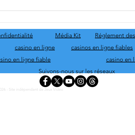
tinyBuild annonce Probably
Mafia
Stolen
le pr
de s
nfidentialité
Média Kit
Réglement des
d'hon
casino en ligne
casinos en ligne fiables
ino en ligne fiable
casino en 
Suivons-nous sur les réseaux
26 - Site indépendant de Jeux Vidéo