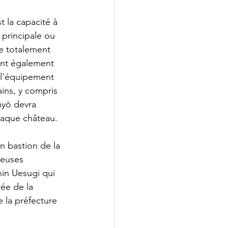
la capacité à 
 principale ou 
e totalement 
ont également 
 l'équipement 
ains, y compris 
myō devra 
chaque château.
un bastion de la 
reuses 
in Uesugi qui 
ée de la 
 la préfecture 