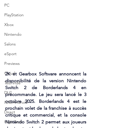
PC
PlayStation
Xbox
Nintendo
Salons
eSport
Previews
Cloud
2K et Gearbox Software annoncent la 
disponibilité de la version Nintendo 
Test indé
Switch 2 de Borderlands 4 en 
DLC
précommande. Le jeu sera lancé le 3 
octobre 2025. Borderlands 4 est le 
IOS/Android
prochain volet de la franchise à succès 
Direct
critique et commercial, et la console 
High Tech
Nintendo Switch 2 permet aux joueurs 