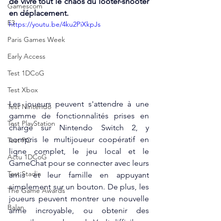
de vivre tout le chaos du looter-shooter 
Gamescom
en déplacement.  
E3
https://youtu.be/4ku2PiXkpJs
Paris Games Week
Early Access
Test 1DCoG
Test Xbox
Les joueurs peuvent s'attendre à une 
Test Nintendo
gamme de fonctionnalités prises en 
Test PlayStation
charge sur Nintendo Switch 2, y 
compris le multijoueur coopératif en 
Test PC
ligne complet, le jeu local et le 
Actu 1DCoG
GameChat pour se connecter avec leurs 
Test Stadia
amis et leur famille en appuyant 
simplement sur un bouton. De plus, les 
The Game Awards
joueurs peuvent montrer une nouvelle 
Balan
arme incroyable, ou obtenir des 