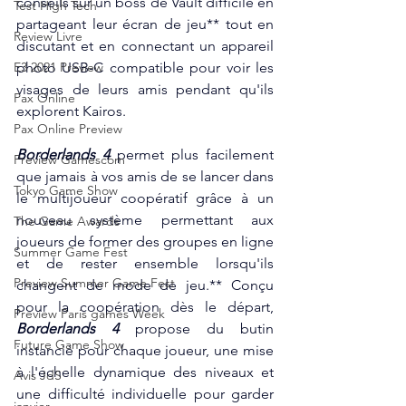
conseils sur un boss de Vault difficile en 
Test High Tech
partageant leur écran de jeu** tout en 
Review Livre
discutant et en connectant un appareil 
photo USB-C compatible pour voir les 
E3 2021 Preview
visages de leurs amis pendant qu'ils 
Pax Online
explorent Kairos. 
Pax Online Preview
Borderlands 4
 permet plus facilement 
Preview Gamescom
que jamais à vos amis de se lancer dans 
Tokyo Game Show
le multijoueur coopératif grâce à un 
nouveau système permettant aux 
The Game Awards
joueurs de former des groupes en ligne 
Summer Game Fest
et de rester ensemble lorsqu'ils 
Preview Summer Game Fest
changent de mode de jeu.** Conçu 
pour la coopération dès le départ, 
Preview Paris games Week
Borderlands 4
 propose du butin 
Future Game Show
instancié pour chaque joueur, une mise 
à l'échelle dynamique des niveaux et 
Avis JdS
une difficulté individuelle pour garder 