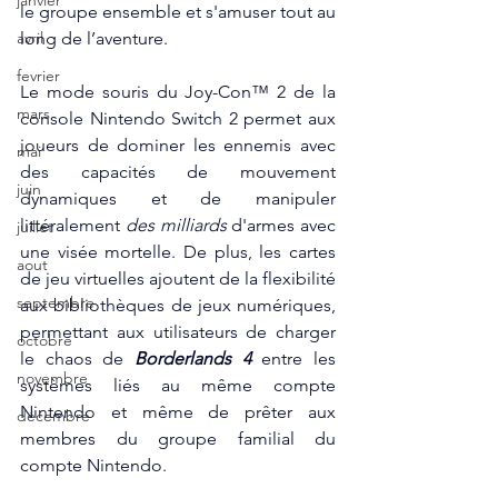
janvier
le groupe ensemble et s'amuser tout au 
long de l’aventure.   
avril
fevrier
Le mode souris du Joy-Con™ 2 de la 
mars
console Nintendo Switch 2 permet aux 
joueurs de dominer les ennemis avec 
mai
des capacités de mouvement 
juin
dynamiques et de manipuler 
littéralement 
des milliards
 d'armes avec 
juillet
une visée mortelle. De plus, les cartes 
aout
de jeu virtuelles ajoutent de la flexibilité 
septembre
aux bibliothèques de jeux numériques, 
permettant aux utilisateurs de charger 
octobre
le chaos de 
Borderlands 4 
entre les 
novembre
systèmes liés au même compte 
Nintendo et même de prêter aux 
décembre
membres du groupe familial du 
compte Nintendo.  