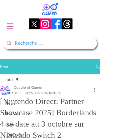
Post
Tout
Couple of Gamer
Tout
31 juil. 2025
3 min de lecture
[Nintendo Direct: Partner
News
Showcase 2025] Borderlands
Reviews
4 se date au 3 octobre sur
Divers
Nintendo Switch 2
1D#CoG