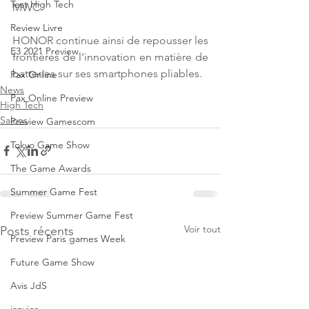
Test High Tech
MWC.
Review Livre
HONOR continue ainsi de repousser les 
E3 2021 Preview
frontières de l’innovation en matière de 
batteries sur ses smartphones pliables.
Pax Online
News
Pax Online Preview
High Tech
Salons
Preview Gamescom
Tokyo Game Show
The Game Awards
Summer Game Fest
Preview Summer Game Fest
Voir tout
Posts récents
Preview Paris games Week
Future Game Show
Avis JdS