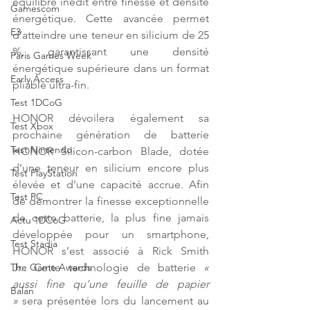
équilibre inédit entre finesse et densité 
Gamescom
énergétique. Cette avancée permet 
E3
d’atteindre une teneur en silicium de 25 
%, garantissant une densité 
Paris Games Week
énergétique supérieure dans un format 
Early Access
pliable ultra-fin.
Test 1DCoG
HONOR dévoilera également sa 
Test Xbox
prochaine génération de batterie 
Test Nintendo
HONOR Silicon-carbon Blade, dotée 
d’une teneur en silicium encore plus 
Test PlayStation
élevée et d’une capacité accrue. Afin 
Test PC
de démontrer la finesse exceptionnelle 
de cette batterie, la plus fine jamais 
Actu 1DCoG
développée pour un smartphone, 
Test Stadia
HONOR s’est associé à Rick Smith 
Jr.. Cette technologie de batterie
 « 
The Game Awards
aussi fine qu’une feuille de papier 
Balan
»
 sera présentée lors du lancement au 