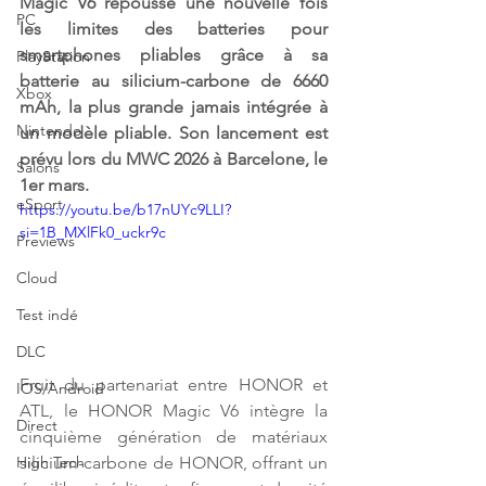
Magic V6 repousse une nouvelle fois 
PC
les limites des batteries pour 
smartphones pliables grâce à sa 
PlayStation
batterie au silicium-carbone de 6660 
Xbox
mAh, la plus grande jamais intégrée à 
Nintendo
un modèle pliable. Son lancement est 
prévu lors du MWC 2026 à Barcelone, le 
Salons
1er mars.
eSport
https://youtu.be/b17nUYc9LLI?
si=1B_MXlFk0_uckr9c
Previews
Cloud
Test indé
DLC
Fruit du partenariat entre HONOR et 
IOS/Android
ATL, le HONOR Magic V6 intègre la 
Direct
cinquième génération de matériaux 
silicium-carbone de HONOR, offrant un 
High Tech