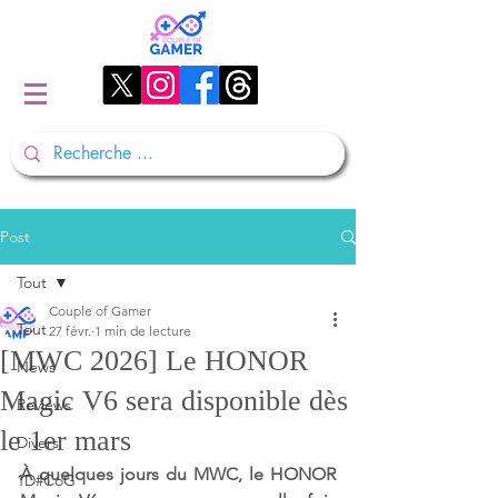
Post
Tout
Couple of Gamer
Tout
27 févr.
1 min de lecture
[MWC 2026] Le HONOR
News
Magic V6 sera disponible dès
Reviews
le 1er mars
Divers
À quelques jours du MWC, le HONOR 
1D#CoG