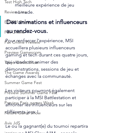
Test High Tech
meilleure expérience de jeu 
nomade.
Review Livre
Des animations et influenceurs 
E3 2021 Preview
au rendez-vous.
Pax Online
Pour renforcer l’expérience, MSI 
Pax Online Preview
accueillera plusieurs influenceurs 
Preview Gamescom
gaming et tech durant ces quatre jours, 
qui viendront animer des 
Tokyo Game Show
démonstrations, sessions de jeu et 
The Game Awards
échanges avec la communauté.
Summer Game Fest
Les visiteurs pourront également 
Preview Summer Game Fest
participer à la MSI Battlestation et 
Preview Paris games Week
affronter les influenceurs sur les 
différents jeux !
Future Game Show
Avis JdS
Le ou la gagnant(e) du tournoi repartira 