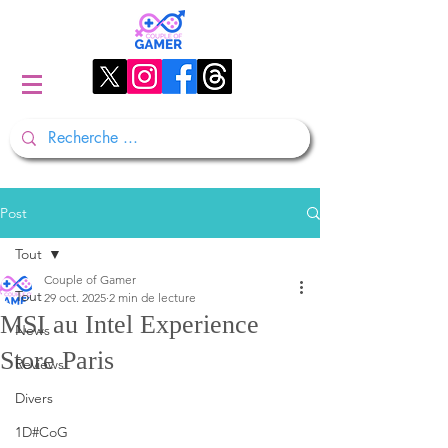
Post
Tout
Couple of Gamer
Tout
29 oct. 2025
2 min de lecture
MSI au Intel Experience
News
Store Paris
Reviews
Divers
1D#CoG