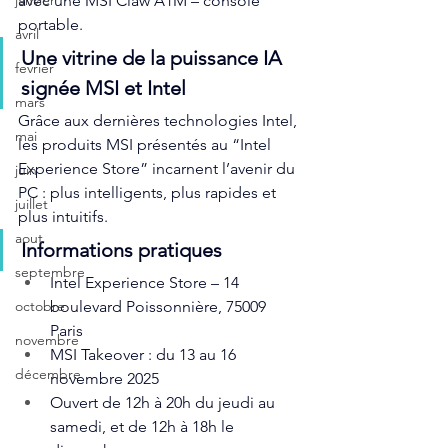
avec une MSI Claw A1M – console 
janvier
portable.
avril
Une vitrine de la puissance IA 
fevrier
signée MSI et Intel
mars
Grâce aux dernières technologies Intel, 
mai
les produits MSI présentés au “Intel 
Experience Store” incarnent l’avenir du 
juin
PC : plus intelligents, plus rapides et 
juillet
plus intuitifs.
aout
Informations pratiques
septembre
Intel Experience Store – 14 
boulevard Poissonnière, 75009 
octobre
Paris
novembre
MSI Takeover : du 13 au 16 
décembre
novembre 2025
Ouvert de 12h à 20h du jeudi au 
samedi, et de 12h à 18h le 