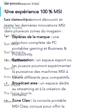
Gamescom
de processeurs Intel.
Une expérience 100 % MSI
E3
Les visiteurs pourront découvrir et 
Paris Games Week
tester les dernières innovations MSI 
Early Access
dans plusieurs zones du magasin :
Test 1DCoG
Espaces de la marque : 
une 
sélection complète de PC 
Test Xbox
portables gaming et Business & 
Test Nintendo
Productivity.
Battlestation : 
un espace esport où 
Test PlayStation
les joueurs pourront expérimenter 
Test PC
la puissance des machines MSI à 
Actu 1DCoG
travers différents jeux compétitifs.
Broadcast area : 
un espace dédié 
Test Stadia
au streaming et à la création de 
The Game Awards
contenu.
Zone Claw : 
la console portable 
Balan
MSI Claw, conçue pour offrir la 