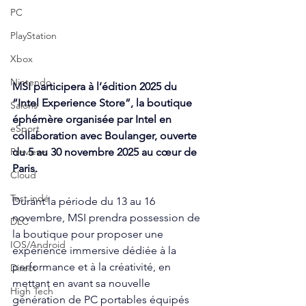
PC
PlayStation
Xbox
Nintendo
MSI participera à l’édition 2025 du 
“Intel Experience Store”, la boutique 
Salons
éphémère organisée par Intel en 
eSport
collaboration avec Boulanger, ouverte 
du 5 au 30 novembre 2025 au cœur de 
Previews
Paris.
Cloud
Test indé
Durant la période du 13 au 16 
novembre, MSI prendra possession de 
DLC
la boutique pour proposer une 
IOS/Android
expérience immersive dédiée à la 
performance et à la créativité, en 
Direct
mettant en avant sa nouvelle 
High Tech
génération de PC portables équipés 