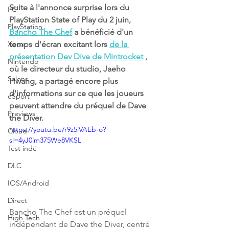
Suite à l'annonce surprise lors du 
PC
PlayStation State of Play du 2 juin, 
PlayStation
Bancho The Chef
 a bénéficié d'un 
Xbox
temps d'écran excitant lors 
de la 
présentation Dev Dive de Mintrocket
 , 
Nintendo
où le directeur du studio, Jaeho 
Salons
Hwang, a partagé encore plus 
d'informations sur ce que les joueurs 
eSport
peuvent attendre du préquel de Dave 
Previews
the Diver.
https://youtu.be/r9z5iVAEb-o?
Cloud
si=4yJ0lm375We8VKSL
Test indé
DLC
IOS/Android
Direct
Bancho The Chef est un préquel 
High Tech
indépendant de Dave the Diver, centré 