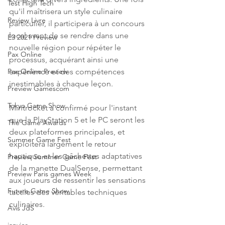
Test High Tech
qu'il maîtrisera un style culinaire 
Review Livre
particulier, il participera à un concours 
local avant de se rendre dans une 
E3 2021 Preview
nouvelle région pour répéter le 
Pax Online
processus, acquérant ainsi une 
expérience et des compétences 
Pax Online Preview
inestimables à chaque leçon.
Preview Gamescom
Tokyo Game Show
Mintrocket a confirmé pour l'instant 
que la PlayStation 5 et le PC seront les 
The Game Awards
deux plateformes principales, et 
Summer Game Fest
exploitera largement le retour 
haptique et les gâchettes adaptatives 
Preview Summer Game Fest
de la manette DualSense, permettant 
Preview Paris games Week
aux joueurs de ressentir les sensations 
Future Game Show
tactiles des véritables techniques 
culinaires.
Avis JdS