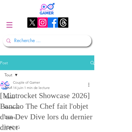
Post
Tout
Couple of Gamer
Tout
14 juin
1 min de lecture
[Mintrocket Showcase 2026]
News
Bancho The Chef fait l'objet
Reviews
d'un Dev Dive lors du dernier
Divers
direct
1D#CoG