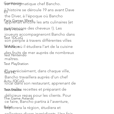
Gamescom
sur l'énigmatique chef Bancho. 
L'histoire se déroule 19 ans avant Dave 
E3
the Diver, à l'époque où Bancho 
Paris Games Week
apprenait encore les arts culinaires (et 
avait encore des cheveux !). Les 
Early Access
joueurs accompagneront Bancho dans 
Test 1DCoG
son périple à travers différentes villes 
d'Asie, où il étudiera l'art de la cuisine 
Test Xbox
des fruits de mer auprès de nombreux 
Test Nintendo
maîtres.
Test PlayStation
Plus précisément, dans chaque ville, 
Test PC
Bancho travaillera auprès d'un chef 
Actu 1DCoG
local dans son restaurant, apprenant de 
nouvelles recettes et préparant de 
Test Stadia
délicieux repas pour les clients. Pour 
The Game Awards
ce faire, Bancho partira à l'aventure, 
Balan
explorera la région, étudiera et 
collectera divers ingrédients. Une fois 