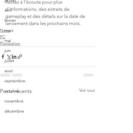
janvier
Restez à l'écoute pour plus 
d'informations, des extraits de 
avril
gameplay et des détails sur la date de 
fevrier
lancement dans les prochains mois.
News
mars
PC
mai
PlayStation
juin
juillet
aout
septembre
Voir tout
Posts récents
octobre
novembre
décembre