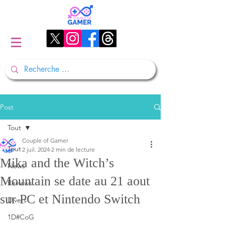
Post
Tout
Couple of Gamer
Tout
2 juil. 2024
2 min de lecture
Mika and the Witch’s
News
Mountain se date au 21 aout
Reviews
sur PC et Nintendo Switch
Divers
1D#CoG