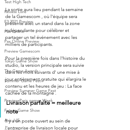
Test High Tech
La sortie aura lieu pendant la semaine 
Review Livre
de la Gamescom , où l'équipe sera 
E3 2021 Preview
présente avec un stand dans la zone 
indépendante pour célébrer et 
Pax Online
partager un tel événement avec les 
Pax Online Preview
milliers de participants.
Preview Gamescom
Pour la première fois dans l'histoire du 
Tokyo Game Show
studio, la version principale sera suivie 
The Game Awards
dans les mois suivants d' une mise à 
jour entièrement gratuite qui élargira le 
Summer Game Fest
contenu et les heures de jeu : La face 
Preview Summer Game Fest
cachée de la montagne .
Preview Paris games Week
Livraison parfaite = meilleure 
Future Game Show
note
Avis JdS
Il y a un poste ouvert au sein de 
l'entreprise de livraison locale pour 