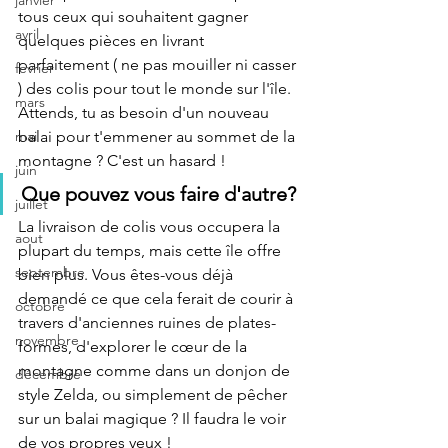
janvier
tous ceux qui souhaitent gagner 
avril
quelques pièces en livrant 
parfaitement ( ne pas mouiller ni casser 
fevrier
) des colis pour tout le monde sur l'île. 
mars
Attends, tu as besoin d'un nouveau 
balai pour t'emmener au sommet de la 
mai
montagne ? C'est un hasard !
juin
Que pouvez vous faire d'autre?
juillet
La livraison de colis vous occupera la 
aout
plupart du temps, mais cette île offre 
septembre
bien plus. Vous êtes-vous déjà 
demandé ce que cela ferait de courir à 
octobre
travers d'anciennes ruines de plates-
novembre
formes, d'explorer le cœur de la 
montagne comme dans un donjon de 
décembre
style Zelda, ou simplement de pêcher 
sur un balai magique ? Il faudra le voir 
de vos propres yeux !