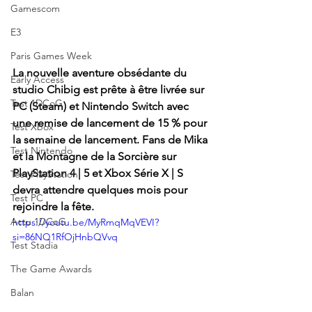
Gamescom
E3
Paris Games Week
La nouvelle aventure obsédante du 
Early Access
studio Chibig est prête à être livrée sur 
Test 1DCoG
PC (Steam) et Nintendo Switch avec 
une remise de lancement de 15 % pour 
Test Xbox
la semaine de lancement. Fans de Mika 
Test Nintendo
et la Montagne de la Sorcière sur 
PlayStation 4 | 5 et Xbox Série X | S 
Test PlayStation
devra attendre quelques mois pour 
Test PC
rejoindre la fête.
Actu 1DCoG
https://youtu.be/MyRmqMqVEVI?
si=86NQ1RfOjHnbQVvq
Test Stadia
The Game Awards
Balan