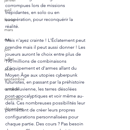
janvier
corrompues lors de missions 
avril
trépidantes, en solo ou en 
coopération, pour reconquérir la 
fevrier
réalité.
mars
mai
Mais n'ayez crainte ! L'Éclatement peut 
prendre mais il peut aussi donner ! Les 
juin
joueurs auront le choix entre plus de 
juillet
190 millions de combinaisons 
d'équipement et d'armes allant du 
aout
Moyen Âge aux utopies cyberpunk 
septembre
futuristes, en passant par la préhistoire 
antédiluvienne, les terres désolées 
octobre
post-apocalyptiques et voir même au-
novembre
delà. Ces nombreuses possibilités leur 
décembre
permettent de créer leurs propres 
configurations personnalisées pour 
chaque partie. Des cours ? Pas besoin 