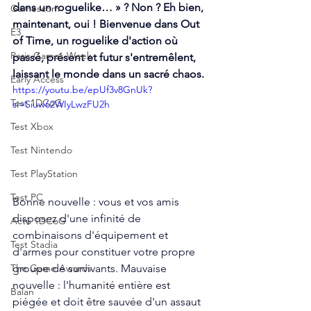
dans un roguelike… » ? Non ? Eh bien, 
Gamescom
maintenant, oui ! Bienvenue dans Out 
E3
of Time, un roguelike d'action où 
Paris Games Week
passé, présent et futur s'entremêlent, 
laissant le monde dans un sacré chaos.
Early Access
https://youtu.be/epUf3v8GnUk?
Test 1DCoG
si=Siuw62WIyLwzFU2h
Test Xbox
Test Nintendo
Test PlayStation
Test PC
Bonne nouvelle : vous et vos amis 
disposez d'une infinité de 
Actu 1DCoG
combinaisons d'équipement et 
Test Stadia
d'armes pour constituer votre propre 
groupe de survivants. Mauvaise 
The Game Awards
nouvelle : l'humanité entière est 
Balan
piégée et doit être sauvée d'un assaut 