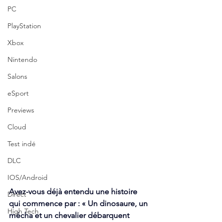
PC
PlayStation
Xbox
Nintendo
Salons
eSport
Previews
Cloud
Test indé
DLC
IOS/Android
Avez-vous déjà entendu une histoire 
Direct
qui commence par : « Un dinosaure, un 
High Tech
mécha et un chevalier débarquent 