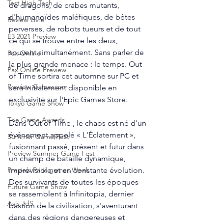
Test High Tech
de dragons, de crabes mutants, 
d'humanoïdes maléfiques, de bêtes 
Review Livre
perverses, de robots tueurs et de tout 
E3 2021 Preview
ce qui se trouve entre les deux, 
souvent simultanément. Sans parler de 
Pax Online
la plus grande menace : le temps. Out 
Pax Online Preview
of Time sortira cet automne sur PC et 
Preview Gamescom
sera initialement disponible en 
exclusivité sur l'Epic Games Store.
Tokyo Game Show
The Game Awards
Dans Out of Time , le chaos est né d'un 
événement appelé « L'Éclatement », 
Summer Game Fest
fusionnant passé, présent et futur dans 
Preview Summer Game Fest
un champ de bataille dynamique, 
imprévisible et en constante évolution. 
Preview Paris games Week
Des survivants de toutes les époques 
Future Game Show
se rassemblent à Infinitopia, dernier 
Avis JdS
bastion de la civilisation, s'aventurant 
dans des régions dangereuses et 