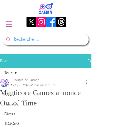
Post
Tout
Couple of Gamer
Tout
23 juil. 2025
2 min de lecture
Manticore Games annonce
News
Out of Time
Reviews
Divers
1D#CoG