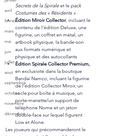
janvier
Secrets de la Spirale
 et le 
pack 
avril
Costumes des « Résidents »
Édition Miroir Collector
, incluant le 
fevrier
contenu de l’édition Deluxe, une 
mars
figurine, un coffret en métal, un 
mai
artbook physique, la bande-son 
aux formats numérique et 
juin
physique et des autocollants
juillet
Édition Spirale Collector Premium, 
en exclusivité dans la boutique 
aout
Bandai Namco, incluant la figurine 
septembre
de l’édition Collector Miroir, un 
socle pour boîte à musique, un 
octobre
porte-manette/un support de 
novembre
téléphone Nome et un jeton 
décembre
double-face sur lequel figurent 
Low et Alone.
Les joueurs qui précommanderont le 