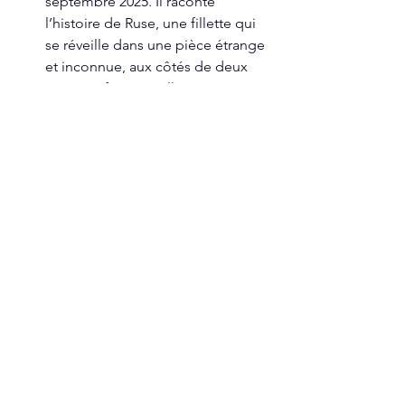
septembre 2025. Il raconte 
l’histoire de Ruse, une fillette qui 
se réveille dans une pièce étrange 
et inconnue, aux côtés de deux 
autres enfants qu’elle n’a jamais 
vus : une petite fille avec une 
corde usée autour du cou et un 
garçon famélique avec un masque 
lui couvrant la bouche et le nez. 
Prise au piège dans un carnaval 
cauchemardesque, elle comprend 
vite qu’elle devra fuir pour survivre. 
Parviendra-t-elle à retrouver sa 
liberté ? Ses compagnons 
d’infortune deviendront-ils ses 
alliés ou ses ennemis ?
Dernière surprise : une 
bande-
annonce
 pour un projet en 
stop 
motion
 développé en 