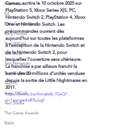
Games, sortira le 10 octobre 2025 sur 
Gamescom
PlayStation 5, Xbox Series X|S, PC, 
E3
Nintendo Switch 2, PlayStation 4, Xbox 
Paris Games Week
One et Nintendo Switch. Les 
précommandes ouvrent dès 
Early Access
aujourd’hui sur toutes les plateformes 
Test 1DCoG
à l’exception de la Nintendo Switch et 
de la Nintendo Switch 2, pour 
Test Xbox
lesquelles l’ouverture sera ultérieure. 
Test Nintendo
La franchise a par ailleurs franchi la 
Test PlayStation
barre des 20 millions d’unités vendues 
depuis la sortie de Little Nightmares en 
Test PC
2017.
Actu 1DCoG
https://youtu.be/Amq6d6_7GyQ?
si=1aqnjaeAxBTsJogf
Test Stadia
The Game Awards
Balan