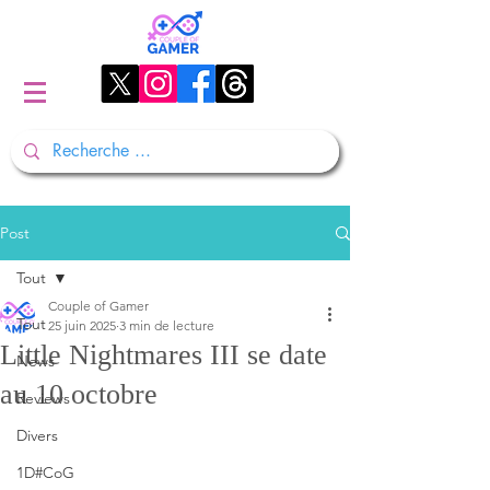
Post
Tout
Couple of Gamer
Tout
25 juin 2025
3 min de lecture
Little Nightmares III se date
News
au 10 octobre
Reviews
Divers
1D#CoG