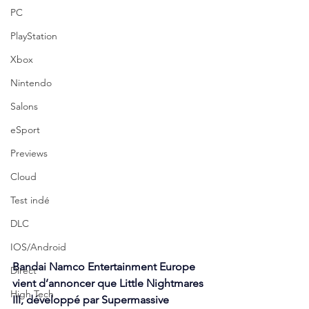
PC
PlayStation
Xbox
Nintendo
Salons
eSport
Previews
Cloud
Test indé
DLC
IOS/Android
Bandai Namco Entertainment Europe 
Direct
vient d’annoncer que Little Nightmares 
High Tech
III, développé par Supermassive 