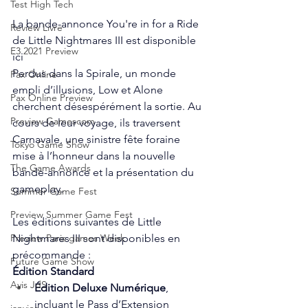
Test High Tech
La bande-annonce You're in for a Ride 
Review Livre
de Little Nightmares III est disponible 
E3 2021 Preview
ici
Perdus dans la Spirale, un monde 
Pax Online
empli d’illusions, Low et Alone 
Pax Online Preview
cherchent désespérément la sortie. Au 
Preview Gamescom
cours de leur voyage, ils traversent 
Carnavale, une sinistre fête foraine 
Tokyo Game Show
mise à l’honneur dans la nouvelle 
The Game Awards
bande-annonce et la présentation du 
gameplay.
Summer Game Fest
Preview Summer Game Fest
Les éditions suivantes de Little 
Nightmares III sont disponibles en 
Preview Paris games Week
précommande :
Future Game Show
Édition Standard
Avis JdS
Édition Deluxe Numérique
, 
incluant le Pass d’Extension 