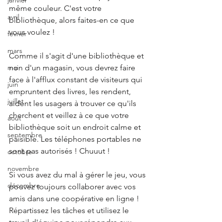
janvier
même couleur. C'est votre 
avril
bibliothèque, alors faites-en ce que 
vous voulez !
fevrier
mars
Comme il s'agit d'une bibliothèque et 
non d'un magasin, vous devrez faire 
mai
face à l'afflux constant de visiteurs qui 
juin
empruntent des livres, les rendent, 
juillet
aident les usagers à trouver ce qu'ils 
cherchent et veillez à ce que votre 
aout
bibliothèque soit un endroit calme et 
septembre
paisible. Les téléphones portables ne 
sont pas autorisés ! Chuuut !
octobre
novembre
Si vous avez du mal à gérer le jeu, vous 
décembre
pouvez toujours collaborer avec vos 
amis dans une coopérative en ligne ! 
Répartissez les tâches et utilisez le 