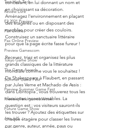
Test High Tech
concevant, en lui donnant un nom et 
en choisissant sa décoration. 
Review Livre
Aménagez l'environnement en plaçant 
E3 2021 Preview
des étagères ou en disposant des 
meubles pour créer des couloirs. 
Pax Online
Construisez un sanctuaire littéraire 
Pax Online Preview
pour que la page écrite fasse fureur !
Preview Gamescom
Recevez, triez et organisez les plus 
Tokyo Game Show
grands classiques de la littérature 
The Game Awards
mondiale comme vous le souhaitez ! 
De Shakespeare à Flaubert, en passant 
Summer Game Fest
par Jules Verne et Machado de Assis : 
Preview Summer Game Fest
dans Libritopia , vous trouverez tous les 
classiques incontournables. La 
Preview Paris games Week
question est : vos visiteurs sauront-ils 
Future Game Show
les trouver ? Ajoutez des étiquettes sur 
Avis JdS
chaque étagère pour classer les livres 
par genre, auteur, année, pays ou 