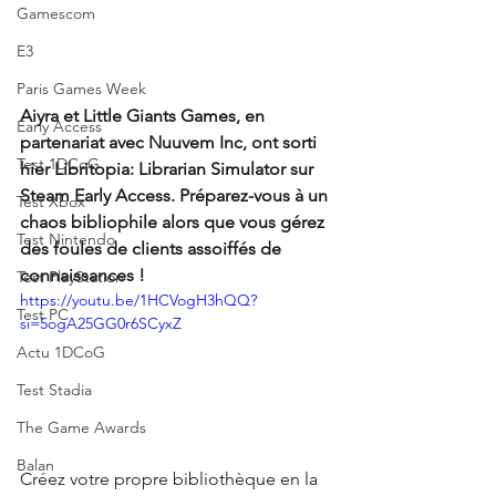
Gamescom
E3
Paris Games Week
Aiyra et Little Giants Games, en 
Early Access
partenariat avec Nuuvem Inc, ont sorti 
Test 1DCoG
hier Libritopia: Librarian Simulator sur 
Steam Early Access. Préparez-vous à un 
Test Xbox
chaos bibliophile alors que vous gérez 
Test Nintendo
des foules de clients assoiffés de 
connaissances !
Test PlayStation
https://youtu.be/1HCVogH3hQQ?
Test PC
si=5ogA25GG0r6SCyxZ
Actu 1DCoG
Test Stadia
The Game Awards
Balan
Créez votre propre bibliothèque en la 