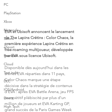
PC
PlayStation
Xbox
Nintendo
EVA et Ubisoft annoncent le lancement 
de The Lapins Crétins : Color Chaos, la 
Salons
première expérience Lapins Crétins en 
eSport
free-roaming multijoueur, développée 
par EVA sous licence Ubisoft.
Previews
Cloud
Disponible dès aujourd’hui dans les 
Test indé
arènes EVA réparties dans 11 pays, 
Color Chaos marque une étape 
DLC
décisive dans la stratégie de contenus 
IOS/Android
d'EVA : après EVA Battle Arena, jeu FPS 
compétitif plébiscité par plus d'un 
Direct
million de joueurs et EVA Karting GP, 
High Tech
grand succès de la Paris Games Week 