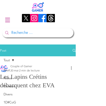
Post
Tout
Couple of Gamer
Tout
20 mai
2 min de lecture
Les Lapins Crétins
News
débarquent chez EVA
Reviews
Divers
1D#CoG