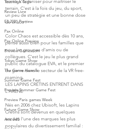
mieux s’organiser pour maîtriser le 
Test High Tech
terrain. C'est à la fois du jeu, du sport, 
Review Livre
un peu de stratégie et une bonne dose 
E3 2021 Preview
de chaos !
Pax Online
Color Chaos est accessible dès 10 ans, 
Pax Online Preview
pensé aussi bien pour les familles que 
pour les groupes d'amis ou de 
Preview Gamescom
collègues. C'est le jeu le plus grand 
Tokyo Game Show
public du catalogue EVA, et le premier 
du genre dans le secteur de la VR free-
The Game Awards
roaming.
Summer Game Fest
LES LAPINS CRÉTINS ENTRENT DANS 
Preview Summer Game Fest
L'ARÈNE
Preview Paris games Week
Nés en 2006 chez Ubisoft, les Lapins 
Future Game Show
Crétins sont devenus en quelques 
années l'une des marques les plus 
Avis JdS
populaires du divertissement familial : 