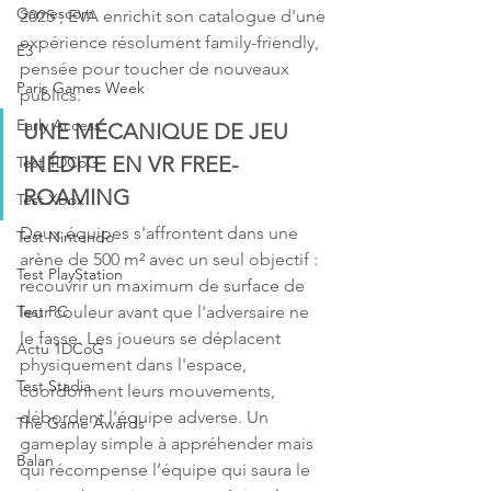
Gamescom
2025 ; EVA enrichit son catalogue d'une 
expérience résolument family-friendly, 
E3
pensée pour toucher de nouveaux 
Paris Games Week
publics.
Early Access
UNE MÉCANIQUE DE JEU 
INÉDITE EN VR FREE-
Test 1DCoG
ROAMING
Test Xbox
Deux équipes s'affrontent dans une 
Test Nintendo
arène de 500 m² avec un seul objectif : 
Test PlayStation
recouvrir un maximum de surface de 
leur couleur avant que l'adversaire ne 
Test PC
le fasse. Les joueurs se déplacent 
Actu 1DCoG
physiquement dans l'espace, 
Test Stadia
coordonnent leurs mouvements, 
débordent l'équipe adverse. Un 
The Game Awards
gameplay simple à appréhender mais 
Balan
qui récompense l’équipe qui saura le 