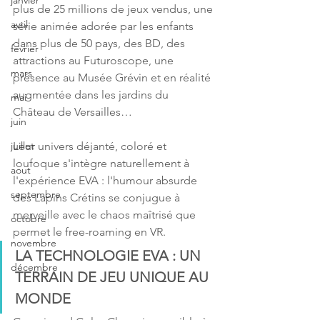
janvier
plus de 25 millions de jeux vendus, une 
avril
série animée adorée par les enfants 
dans plus de 50 pays, des BD, des 
fevrier
attractions au Futuroscope, une 
mars
présence au Musée Grévin et en réalité 
augmentée dans les jardins du 
mai
Château de Versailles… 
juin
Leur univers déjanté, coloré et 
juillet
loufoque s'intègre naturellement à 
aout
l'expérience EVA : l'humour absurde 
septembre
des Lapins Crétins se conjugue à 
merveille avec le chaos maîtrisé que 
octobre
permet le free-roaming en VR. 
novembre
LA TECHNOLOGIE EVA : UN 
décembre
TERRAIN DE JEU UNIQUE AU 
MONDE