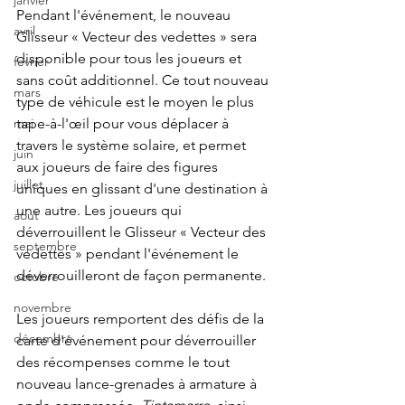
janvier
Pendant l'événement, le nouveau 
avril
Glisseur « Vecteur des vedettes » sera 
disponible pour tous les joueurs et 
fevrier
sans coût additionnel. Ce tout nouveau 
mars
type de véhicule est le moyen le plus 
tape-à-l'œil pour vous déplacer à 
mai
travers le système solaire, et permet 
juin
aux joueurs de faire des figures 
juillet
uniques en glissant d'une destination à 
une autre. Les joueurs qui 
aout
déverrouillent le Glisseur « Vecteur des 
septembre
vedettes » pendant l'événement le 
déverrouilleront de façon permanente.
octobre
novembre
Les joueurs remportent des défis de la 
décembre
carte d'événement pour déverrouiller 
des récompenses comme le tout 
nouveau lance-grenades à armature à 