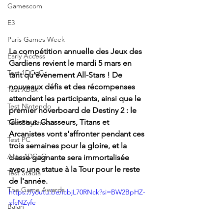
Gamescom
E3
Paris Games Week
La compétition annuelle des Jeux des 
Early Access
Gardiens revient le mardi 5 mars en 
Test 1DCoG
tant qu'événement All-Stars ! De 
nouveaux défis et des récompenses 
Test Xbox
attendent les participants, ainsi que le 
Test Nintendo
premier hoverboard de Destiny 2 : le 
Glisseur. Chasseurs, Titans et 
Test PlayStation
Arcanistes vont s'affronter pendant ces 
Test PC
trois semaines pour la gloire, et la 
Actu 1DCoG
classe gagnante sera immortalisée 
avec une statue à la Tour pour le reste 
Test Stadia
de l'année.
The Game Awards
https://youtu.be/icbjL70RNck?si=BW2BpHZ-
xfcNZyfe
Balan