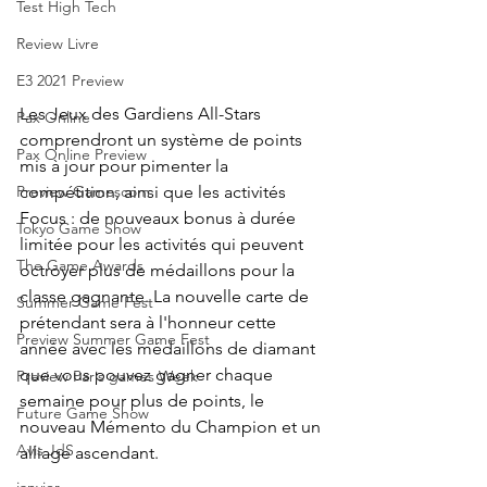
Test High Tech
Review Livre
E3 2021 Preview
Les Jeux des Gardiens All-Stars 
Pax Online
comprendront un système de points 
Pax Online Preview
mis à jour pour pimenter la 
compétition, ainsi que les activités 
Preview Gamescom
Focus : de nouveaux bonus à durée 
Tokyo Game Show
limitée pour les activités qui peuvent 
The Game Awards
octroyer plus de médaillons pour la 
classe gagnante. La nouvelle carte de 
Summer Game Fest
prétendant sera à l'honneur cette 
Preview Summer Game Fest
année avec les médaillons de diamant 
que vous pouvez gagner chaque 
Preview Paris games Week
semaine pour plus de points, le 
Future Game Show
nouveau Mémento du Champion et un 
Avis JdS
alliage ascendant.