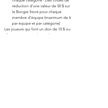
chaque catégorie : Des codes de 
réduction d'une valeur de 50 $ sur 
le Bungie Store pour chaque 
membre d'équipe (maximum de 6 
par équipe et par catégorie)
Les joueurs qui font un don de 10 $ ou 
plus recevront aussi une récompense :
10 $ et plus : emblème « Contribution 
collective » Note : pour chaque don de 
10 $, vous obtenez un emblème 
supplémentaire.
News
PC
PlayStation