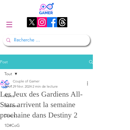
Post
Tout
Couple of Gamer
Tout
29 févr. 2024
2 min de lecture
Les Jeux des Gardiens All-
News
Stars arrivent la semaine
Reviews
prochaine dans Destiny 2
Divers
1D#CoG