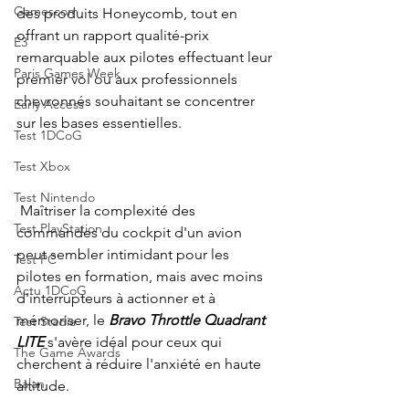
Gamescom
des produits Honeycomb, tout en 
offrant un rapport qualité-prix 
E3
remarquable aux pilotes effectuant leur 
Paris Games Week
premier vol ou aux professionnels 
chevronnés souhaitant se concentrer 
Early Access
sur les bases essentielles.
Test 1DCoG
Test Xbox
Test Nintendo
Maîtriser la complexité des 
Test PlayStation
commandes du cockpit d'un avion 
peut sembler intimidant pour les 
Test PC
pilotes en formation, mais avec moins 
Actu 1DCoG
d'interrupteurs à actionner et à 
mémoriser, le
Bravo Throttle Quadrant 
Test Stadia
LITE
s'avère idéal pour ceux qui 
The Game Awards
cherchent à réduire l'anxiété en haute 
Balan
altitude.