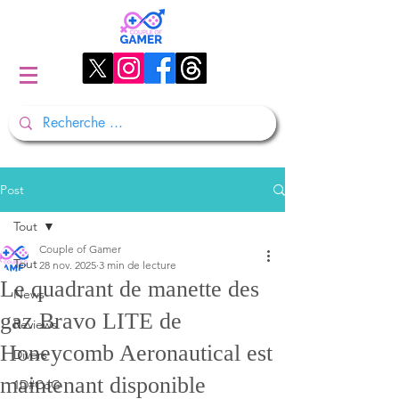
Post
Tout
Couple of Gamer
Tout
28 nov. 2025
3 min de lecture
Le quadrant de manette des
News
gaz Bravo LITE de
Reviews
Honeycomb Aeronautical est
Divers
maintenant disponible
1D#CoG