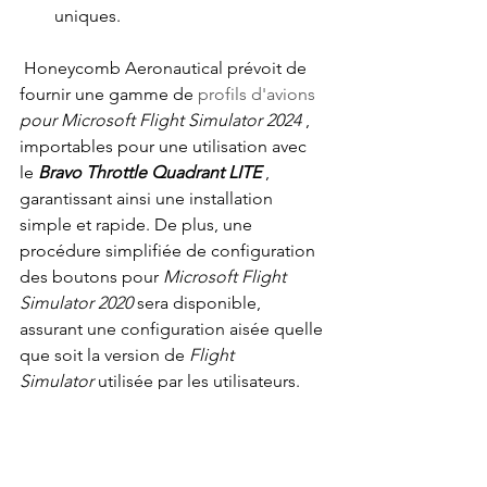
uniques. 
Honeycomb Aeronautical prévoit de 
fournir une gamme de
 profils d'avions 
pour Microsoft Flight Simulator 2024
, 
importables pour une utilisation avec 
le
Bravo Throttle Quadrant LITE
, 
garantissant ainsi une installation 
simple et rapide. De plus, une 
procédure simplifiée de configuration 
des boutons pour
Microsoft Flight 
Simulator 2020
sera disponible, 
assurant une configuration aisée quelle 
que soit la version de
Flight 
Simulator
utilisée par les utilisateurs.
Le
Bravo Throttle Quadrant LITE
est le 
deuxième ajout à la gamme LITE de 
Honeycomb Aeronautical et, avec le 