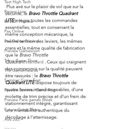
Test High Tech
Plus axé sur le plaisir de vol que sur la 
Review Livre
sécurité, le
Bravo Throttle Quadrant 
LITE
intègre toutes les commandes 
E3 2021 Preview
essentielles, tout en conservant la 
Pax Online
même conception mécanique, la 
même tension des leviers, les mêmes 
Pax Online Preview
crans et la même qualité de fabrication 
Preview Gamescom
que le
Bravo Throttle 
Tokyo Game Show
Quadrant
 standard 
. Ceux qui craignent 
des compromis sur la qualité peuvent 
The Game Awards
être rassurés : le
Bravo Throttle 
Summer Game Fest
Quadrant LITE
dispose toujours de 
quatre leviers interchangeables, d'une 
Preview Summer Game Fest
molette de trim précise et d'un frein de 
Preview Paris games Week
stationnement intégré, garantissant 
Future Game Show
une maniabilité authentique du 
décollage à l'atterrissage.
Avis JdS