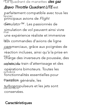
janvier
 Le quadrant de manettes 
des gaz 
Bravo Throttle Quadrant LITE
est 
avril
parfaitement compatible avec tous les 
fevrier
principaux avions de
Flight 
Simulator™
. Les passionnés de 
mars
simulation de vol peuvent ainsi vivre 
mai
une expérience réaliste et immersive 
juin
aux commandes d'avions de ligne 
commerciaux, grâce aux poignées de 
juillet
réaction incluses, ainsi qu'à la prise en 
aout
charge des inverseurs de poussée, des 
volets, du train d'atterrissage et des 
septembre
opérations bimoteurs. Toutes les 
octobre
fonctionnalités essentielles pour 
novembre
l'aviation générale, les 
turbopropulseurs et les jets sont 
décembre
conservées.
Caractéristiques