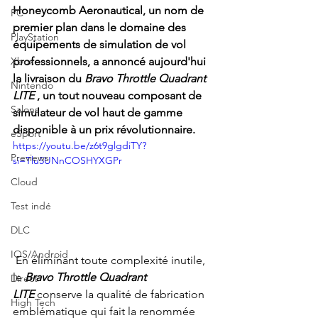
Honeycomb Aeronautical, un nom de 
PC
premier plan dans le domaine des 
PlayStation
équipements de simulation de vol 
Xbox
professionnels, a annoncé aujourd'hui 
la livraison du
Bravo Throttle Quadrant 
Nintendo
LITE
, un tout nouveau composant de 
Salons
simulateur de vol haut de gamme 
disponible à un prix révolutionnaire.
eSport
https://youtu.be/z6t9glgdiTY?
Previews
si=Tlu5UNnCOSHYXGPr
Cloud
Test indé
DLC
IOS/Android
En éliminant toute complexité inutile, 
le
Bravo Throttle Quadrant 
Direct
LITE
conserve la qualité de fabrication 
High Tech
emblématique qui fait la renommée 