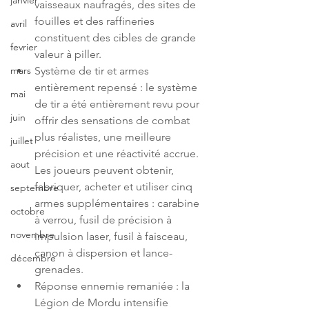
janvier
vaisseaux naufragés, des sites de 
fouilles et des raffineries 
avril
constituent des cibles de grande 
fevrier
valeur à piller.
Système de tir et armes 
mars
entièrement repensé : le système 
mai
de tir a été entièrement revu pour 
juin
offrir des sensations de combat 
plus réalistes, une meilleure 
juillet
précision et une réactivité accrue. 
aout
Les joueurs peuvent obtenir, 
fabriquer, acheter et utiliser cinq 
septembre
armes supplémentaires : carabine 
octobre
à verrou, fusil de précision à 
novembre
impulsion laser, fusil à faisceau, 
canon à dispersion et lance-
décembre
grenades.
Réponse ennemie remaniée : la 
Légion de Mordu intensifie 