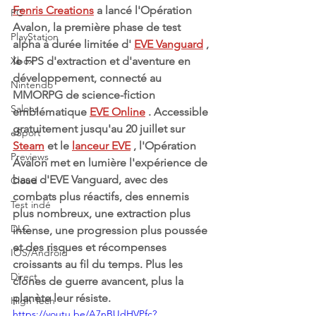
Fenris Creations
 a lancé l'Opération 
PC
Avalon, la première phase de test 
PlayStation
alpha à durée limitée d' 
EVE Vanguard
 , 
Xbox
le FPS d'extraction et d'aventure en 
développement, connecté au 
Nintendo
MMORPG de science-fiction 
Salons
emblématique 
EVE Online
 . Accessible 
gratuitement jusqu'au 20 juillet sur 
eSport
Steam
 et le 
lanceur EVE
 , l'Opération 
Previews
Avalon met en lumière l'expérience de 
base d'EVE Vanguard, avec des 
Cloud
combats plus réactifs, des ennemis 
Test indé
plus nombreux, une extraction plus 
DLC
intense, une progression plus poussée 
et des risques et récompenses 
IOS/Android
croissants au fil du temps. Plus les 
Direct
clones de guerre avancent, plus la 
planète leur résiste.
High Tech
https://youtu.be/A7nBUdHVPfc?