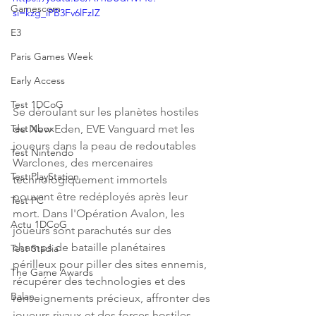
Gamescom
si=kzg_iPB3Fv6lFzIZ
E3
Paris Games Week
Early Access
Test 1DCoG
Se déroulant sur les planètes hostiles 
de New Eden, EVE Vanguard met les 
Test Xbox
joueurs dans la peau de redoutables 
Test Nintendo
Warclones, des mercenaires 
Test PlayStation
technologiquement immortels 
pouvant être redéployés après leur 
Test PC
mort. Dans l'Opération Avalon, les 
Actu 1DCoG
joueurs sont parachutés sur des 
champs de bataille planétaires 
Test Stadia
périlleux pour piller des sites ennemis, 
The Game Awards
récupérer des technologies et des 
Balan
renseignements précieux, affronter des 
joueurs rivaux et des forces hostiles, 