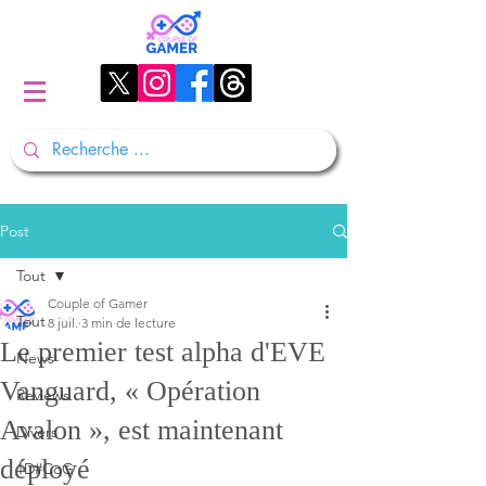
Post
Tout
Couple of Gamer
Tout
8 juil.
3 min de lecture
Le premier test alpha d'EVE
News
Vanguard, « Opération
Reviews
Avalon », est maintenant
Divers
déployé
1D#CoG