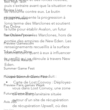
Test High Tech
puis s'extraire avant que la situation ne 
Review Livre
se retourne contre eux. Le butin 
récupéré alimente la progression à 
E3 2021 Preview
long terme des Warclones et soutient 
Pax Online
la lutte pour établir Avalon, un futur 
sanctuaire pour les Warclones, hors de 
Pax Online Preview
portée des empires de New Eden. Les 
Preview Gamescom
renseignements recueillis à la surface 
Tokyo Game Show
commencent quant à eux à influencer 
le conflit qui se déroule à travers New 
The Game Awards
Eden.
Summer Game Fest
 L'opération Avalon introduit :
Preview Summer Game Fest
 Carte de Lost Convoy : Déployez-
Preview Paris games Week
vous dans Lost Convoy, une zone 
Future Game Show
de combat planétaire située 
autour d’un site de récupération 
Avis JdS
de récupération Upwell, où des 