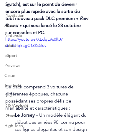
Switch), est sur le point de devenir 
PC
encore plus rapide avec la sortie du 
PlayStation
tout nouveau pack DLC premium « 
Raw 
Xbox
Power
 » qui sera lancé le 23 octobre 
sur consoles et PC.
Nintendo
https://youtu.be/XEdqE9c0ft0?
Salons
si=2LHqkEgC1ZKs5luv
eSport
Previews
Cloud
Test indé
Ce pack comprend 3 voitures de 
différentes époques, chacune 
DLC
possédant ses propres défis de 
IOS/Android
maniabilité et caractéristiques :
Le Jorsey
 – Un modèle élégant du 
Direct
début des années 90, connu pour 
High Tech
ses lignes élégantes et son design 