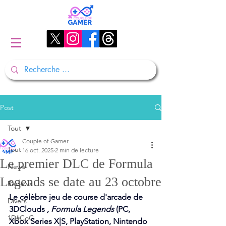
Post
Tout
Couple of Gamer
Tout
16 oct. 2025
2 min de lecture
Le premier DLC de Formula
News
Legends se date au 23 octobre
Reviews
Le célèbre jeu de course d'arcade de 
Divers
3DClouds 
, Formula Legends
 (PC, 
1D#CoG
Xbox Series X|S, PlayStation, Nintendo 