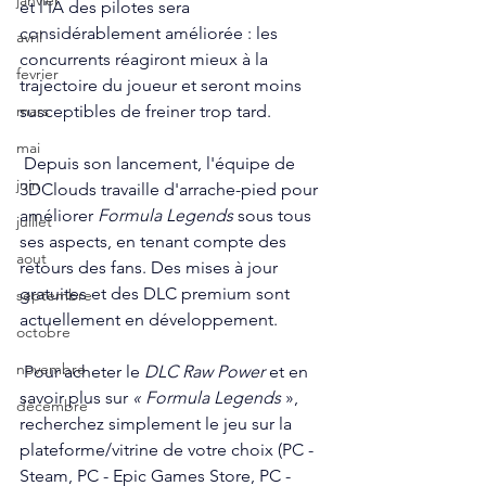
janvier
et l'IA des pilotes sera 
considérablement améliorée : les 
avril
concurrents réagiront mieux à la 
fevrier
trajectoire du joueur et seront moins 
susceptibles de freiner trop tard.
mars
mai
 Depuis son lancement, l'équipe de 
juin
3DClouds travaille d'arrache-pied pour 
améliorer 
Formula Legends
 sous tous 
juillet
ses aspects, en tenant compte des 
aout
retours des fans. Des mises à jour 
gratuites et des DLC premium sont 
septembre
actuellement en développement.
octobre
novembre
 Pour acheter le 
DLC Raw Power
 et en 
savoir plus sur 
« Formula Legends
 », 
décembre
recherchez simplement le jeu sur la 
plateforme/vitrine de votre choix (PC - 
Steam, PC - Epic Games Store, PC - 