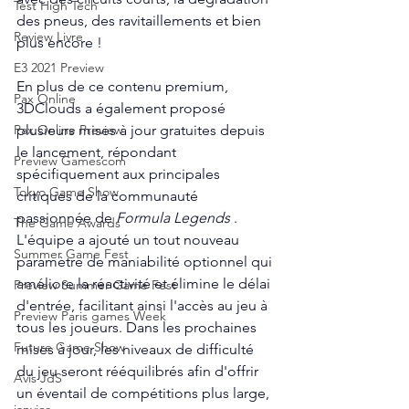
Test High Tech
des pneus, des ravitaillements et bien 
Review Livre
plus encore !
E3 2021 Preview
En plus de ce contenu premium, 
Pax Online
3DClouds a également proposé 
plusieurs mises à jour gratuites depuis 
Pax Online Preview
le lancement, répondant 
Preview Gamescom
spécifiquement aux principales 
Tokyo Game Show
critiques de la communauté 
passionnée de 
Formula Legends
 . 
The Game Awards
L'équipe a ajouté un tout nouveau 
Summer Game Fest
paramètre de maniabilité optionnel qui 
améliore la réactivité et élimine le délai 
Preview Summer Game Fest
d'entrée, facilitant ainsi l'accès au jeu à 
Preview Paris games Week
tous les joueurs. Dans les prochaines 
Future Game Show
mises à jour, les niveaux de difficulté 
du jeu seront rééquilibrés afin d'offrir 
Avis JdS
un éventail de compétitions plus large, 