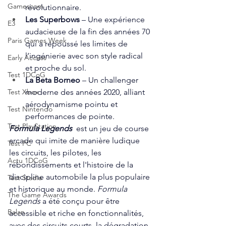
Gamescom
révolutionnaire.
Les Superbows
 – Une expérience 
E3
audacieuse de la fin des années 70 
Paris Games Week
qui a repoussé les limites de 
l’ingénierie avec son style radical 
Early Access
et proche du sol.
Test 1DCoG
La Beta Borneo
 – Un challenger 
moderne des années 2020, alliant 
Test Xbox
aérodynamisme pointu et 
Test Nintendo
performances de pointe.
Test PlayStation
Formula Legends
  est un jeu de course 
arcade qui imite de manière ludique 
Test PC
les circuits, les pilotes, les 
Actu 1DCoG
rebondissements et l'histoire de la 
discipline automobile la plus populaire 
Test Stadia
et historique au monde. 
Formula 
The Game Awards
Legends
 a été conçu pour être 
Balan
accessible et riche en fonctionnalités, 
avec des circuits courts, la dégradation 