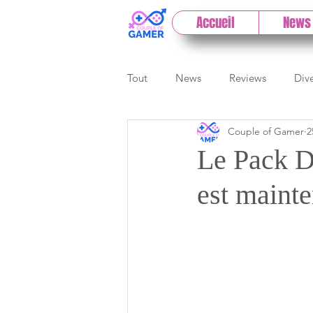
Accueil
News
Tout
News
Reviews
Div
Couple of Gamer
2
eSport
Previews
Cloud
Le Pack 
est mainte
E3
Paris Games Week
Test PC
Actu 1DCoG
T