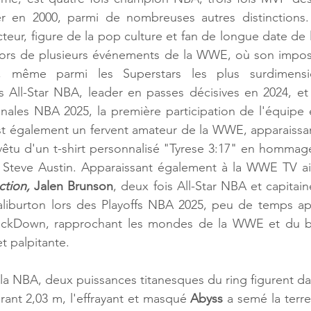
r en 2000, parmi de nombreuses autres distinctions.
cteur, figure de la pop culture et fan de longue date de
s lors de plusieurs événements de la WWE, où son impos
, même parmi les Superstars les plus surdimensi
s All-Star NBA, leader en passes décisives en 2024, et
inales NBA 2025, la première participation de l'équipe e
est également un fervent amateur de la WWE, apparaissa
vêtu d'un t-shirt personnalisé "Tyrese 3:17" en hommage 
tion,
Jalen Brunson
, deux fois All-Star NBA et capitai
aliburton lors des Playoffs NBA 2025, peu de temps aprè
kDown, rapprochant les mondes de la WWE et du bas
t palpitante. 
 la NBA, deux puissances titanesques du ring figurent da
rant 2,03 m, l'effrayant et masqué 
Abyss
 a semé la terre