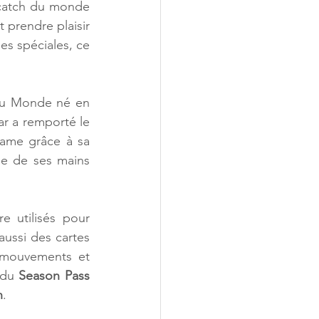
catch du monde 
prendre plaisir 
es spéciales, ce 
du Monde né en 
r a remporté le 
me grâce à sa 
de de ses mains 
 utilisés pour 
ussi des cartes 
mouvements et 
 du 
Season Pass 
n
. 