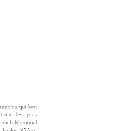
utables qui font 
ives les plus 
ismith Memorial 
 finales NBA et 