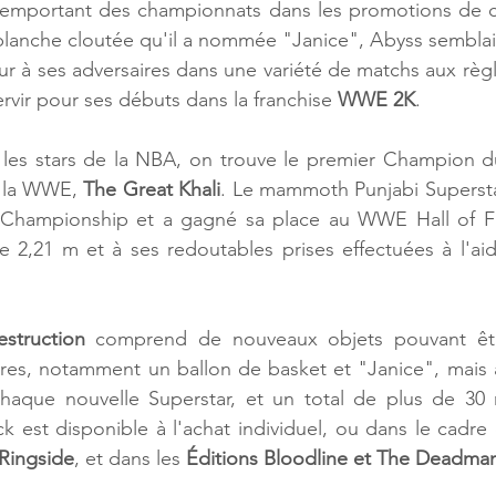
 remportant des championnats dans les promotions de 
planche cloutée qu'il a nommée "Janice", Abyss semblait 
eur à ses adversaires dans une variété de matchs aux règl
servir pour ses débuts dans la franchise 
WWE 2K
.  
 les stars de la NBA, on trouve le premier Champion 
e la WWE, 
The Great Khali
. Le mammoth Punjabi Supersta
Championship et a gagné sa place au WWE Hall of Fa
e 2,21 m et à ses redoutables prises effectuées à l'ai
struction
 comprend de nouveaux objets pouvant être
ires, notamment un ballon de basket et "Janice", mais a
que nouvelle Superstar, et un total de plus de 30 
k est disponible à l'achat individuel, ou dans le cadre
Ringside
, et dans les 
Éditions Bloodline et The Deadma