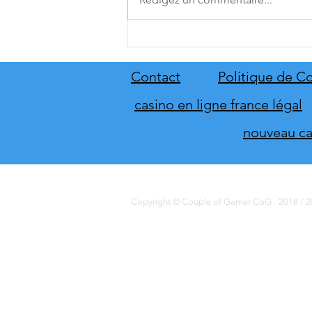
A.O.T. 3 se date au 10 décembre
Contact
Politique de Co
casino en ligne france légal
nouveau cas
Copyright © Couple of Gamer CoG - 2018 / 20