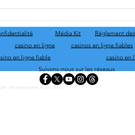
tinyBuild annonce Probably
Mafia
Stolen
le pr
de s
nfidentialité
Média Kit
Réglement des
d'hon
casino en ligne
casinos en ligne fiables
ino en ligne fiable
casino en 
Suivons-nous sur les réseaux
26 - Site indépendant de Jeux Vidéo