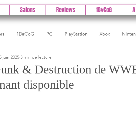
Salons
Reviews
1D#CoG
A
ers
1D#CoG
PC
PlayStation
Xbox
Ninte
5 juin 2025
3 min de lecture
Test indé
DLC
IOS/Android
Direct
High 
Dunk & Destruction de WW
nant disponible
Early Access
Test 1DCoG
Test Xbox
Test Nintendo
est Stadia
The Game Awards
Balan