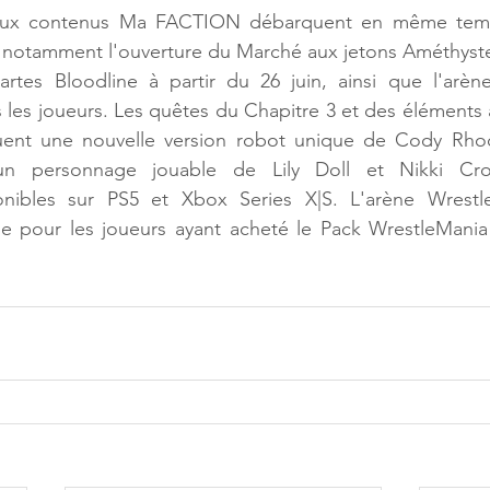
aux contenus Ma FACTION débarquent en même tem
, notamment l'ouverture du Marché aux jetons Améthyste l
tes Bloodline à partir du 26 juin, ainsi que l'arèn
 les joueurs. Les quêtes du Chapitre 3 et des éléments 
luent une nouvelle version robot unique de Cody Rhode
 un personnage jouable de Lily Doll et Nikki Cros
onibles sur PS5 et Xbox Series X|S. L'arène Wrestl
e pour les joueurs ayant acheté le Pack WrestleMania 4