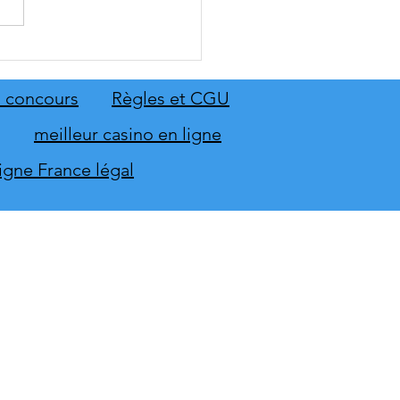
: The Old Country dévoile
emier aperçu du gameplay
on extension Homme
 concours
Règles et CGU
neur
meilleur casino en ligne
ligne France légal