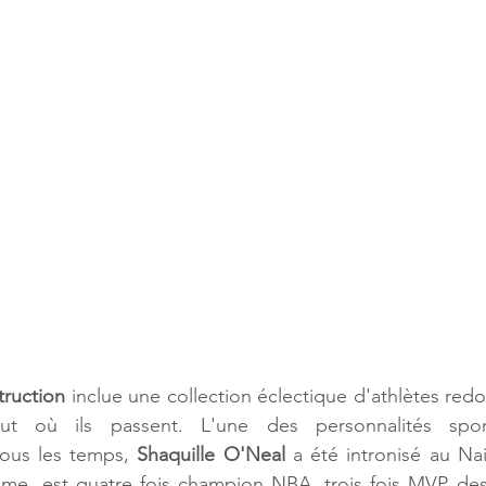
ruction
 inclue une collection éclectique d'athlètes redo
ut où ils passent. L'une des personnalités sport
ous les temps, 
Shaquille O'Neal
 a été intronisé au Na
Fame, est quatre fois champion NBA, trois fois MVP des