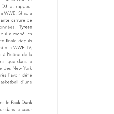
 DJ et rappeur 
 la WWE, Shaq a 
ante carrure de 
onnées. 
Tyrese 
 qui a mené les 
n finale depuis 
nt à la WWE TV, 
à l'icône de la 
WWE "Stone Cold" Steve Austin. Apparaissant également à la WWE TV ainsi que dans le 
ne des New York 
s l'avoir défié 
ketball d'une 
ns le 
Pack Dunk 
ur dans le cœur 