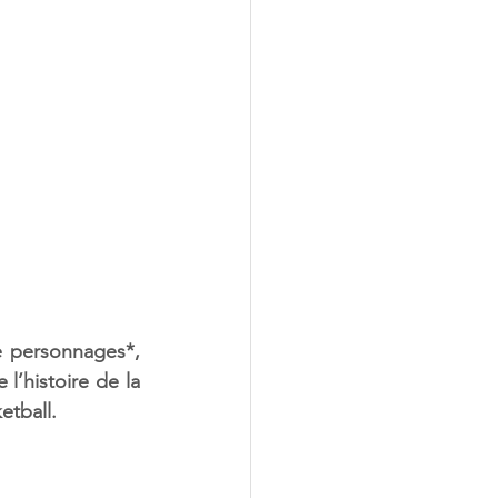
 personnages*, 
’histoire de la 
tball.  