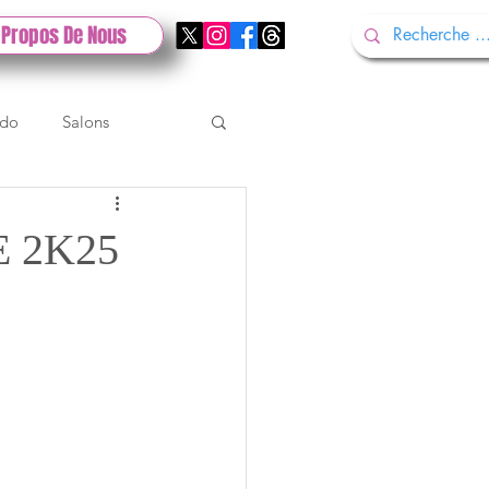
 Propos De Nous
ndo
Salons
Tech
Gamescom
E 2K25
Test PlayStation