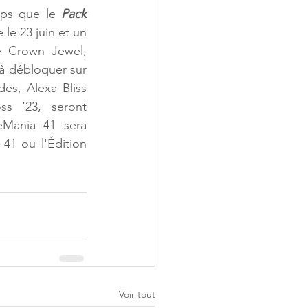
ps que le 
Pack 
e 23 juin et un 
e Crown Jewel, 
à débloquer sur 
s, Alexa Bliss 
s ‘23, seront 
eMania 41 sera 
1 ou l'Édition 
Voir tout