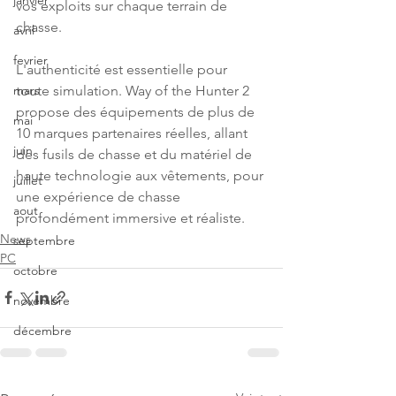
janvier
vos exploits sur chaque terrain de 
chasse.
avril
fevrier
L'authenticité est essentielle pour 
toute simulation. Way of the Hunter 2 
mars
propose des équipements de plus de 
mai
10 marques partenaires réelles, allant 
juin
des fusils de chasse et du matériel de 
haute technologie aux vêtements, pour 
juillet
une expérience de chasse 
aout
profondément immersive et réaliste.
News
septembre
PC
octobre
novembre
décembre