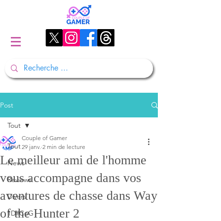
Post
Tout
Couple of Gamer
Tout
29 janv.
2 min de lecture
Le meilleur ami de l'homme
News
vous accompagne dans vos
Reviews
aventures de chasse dans Way
Divers
of the Hunter 2
1D#CoG