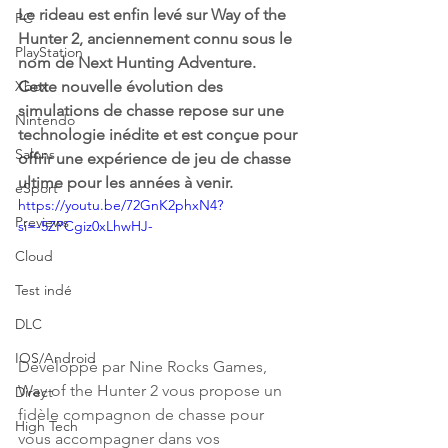
Le rideau est enfin levé sur Way of the 
PC
Hunter 2, anciennement connu sous le 
PlayStation
nom de Next Hunting Adventure. 
Xbox
Cette nouvelle évolution des 
simulations de chasse repose sur une 
Nintendo
technologie inédite et est conçue pour 
Salons
offrir une expérience de jeu de chasse 
ultime pour les années à venir.
eSport
https://youtu.be/72GnK2phxN4?
Previews
si=-5ZPCgiz0xLhwHJ-
Cloud
Test indé
DLC
IOS/Android
Développé par Nine Rocks Games, 
Way of the Hunter 2 vous propose un 
Direct
fidèle compagnon de chasse pour 
High Tech
vous accompagner dans vos 