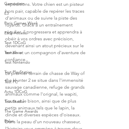
Gamescom
expéditions. Votre chien est un pisteur 
hors pair, capable de repérer les traces 
E3
d'animaux ou de suivre la piste des 
Paris Games Week
fuyards. Grâce à un entraînement 
régulier, il progressera et apprendra à 
Early Access
obéir à vos ordres avec précision, 
Test 1DCoG
devenant ainsi un atout précieux sur le 
terrain et un compagnon d'aventure de 
Test Xbox
confiance.
Test Nintendo
Test PlayStation
Le premier terrain de chasse de Way of 
the Hunter 2 se situe dans l'immensité 
Test PC
sauvage canadienne, refuge de grands 
Actu 1DCoG
animaux comme l'orignal, le wapiti, 
l'ours et le bison, ainsi que de plus 
Test Stadia
petits animaux tels que le lapin, la 
The Game Awards
dinde et diverses espèces d'oiseaux. 
Balan
Dans la peau d'un nouveau chasseur, 
l'histoire vous emmène à travers deux 