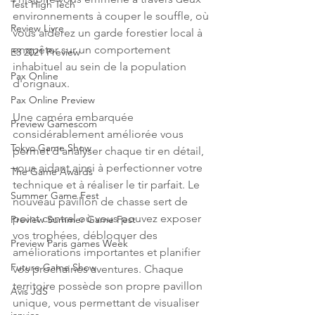
Test High Tech
environnements à couper le souffle, où 
Review Livre
vous aiderez un garde forestier local à 
enquêter sur un comportement 
E3 2021 Preview
inhabituel au sein de la population 
Pax Online
d'orignaux.
Pax Online Preview
Une caméra embarquée 
Preview Gamescom
considérablement améliorée vous 
Tokyo Game Show
permet d'analyser chaque tir en détail, 
vous aidant ainsi à perfectionner votre 
The Game Awards
technique et à réaliser le tir parfait. Le 
Summer Game Fest
nouveau pavillon de chasse sert de 
point central où vous pouvez exposer 
Preview Summer Game Fest
vos trophées, débloquer des 
Preview Paris games Week
améliorations importantes et planifier 
Future Game Show
vos prochaines aventures. Chaque 
territoire possède son propre pavillon 
Avis JdS
unique, vous permettant de visualiser 