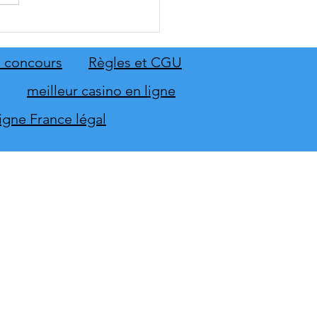
 Sing 2027 et Let's Sing
 seront sur scène en
mbre
 concours
Règles et CGU
meilleur casino en ligne
ligne France légal