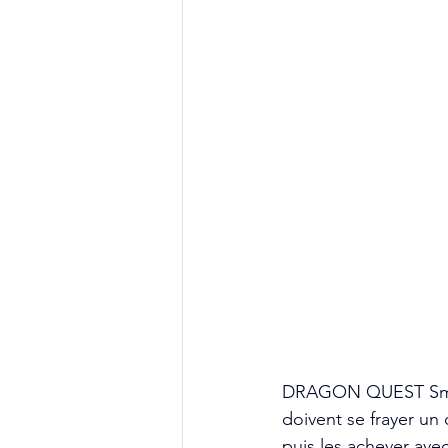
DRAGON QUEST Smash/
doivent se frayer un
puis les achever av