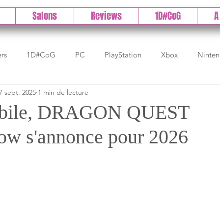
Salons
Reviews
1D#CoG
A
ers
1D#CoG
PC
PlayStation
Xbox
Ninte
7 sept. 2025
1 min de lecture
Test indé
DLC
IOS/Android
Direct
High 
obile, DRAGON QUEST
w s'annonce pour 2026
Early Access
Test 1DCoG
Test Xbox
Test Nintendo
est Stadia
The Game Awards
Balan