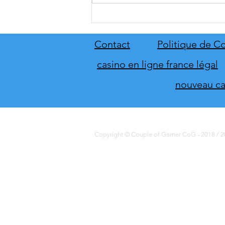
[THQ Nordic Digital Showcase
2026] Découvrez les annonces
du direct de THQ Nordic
Contact
Politique de Co
casino en ligne france légal
nouveau cas
Copyright © Couple of Gamer CoG - 2018 / 20