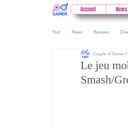
Accueil
News
Tout
News
Reviews
Div
Couple of Gamer
1
eSport
Previews
Cloud
Le jeu m
Smash/Gro
E3
Paris Games Week
Test PC
Actu 1DCoG
T