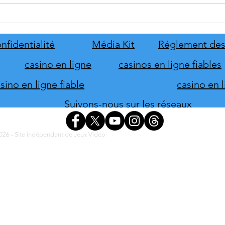
Disney Epic Mickey :
Let's
Rebrushed se mobilise pour son
ABBA
lancement
nove
nfidentialité
Média Kit
Réglement des
casino en ligne
casinos en ligne fiables
ino en ligne fiable
casino en 
Suivons-nous sur les réseaux
26 - Site indépendant de Jeux Vidéo