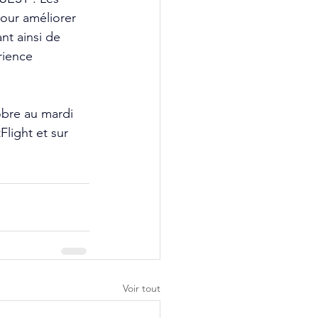
our améliorer 
nt ainsi de 
rience 
re au mardi 
light et sur 
Voir tout