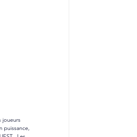
 joueurs 
n puissance, 
UEST . Les 