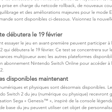
la prise en charge du netcode rollback, de nouveaux co
quilibrage et des améliorations majeures pour le mode 
mande sont disponibles ci-dessous. Visionnez la nouvel
te débutera le 19 février
nt essayer le jeu en avant-première peuvent participer à 
 qui débutera le 19 février. Ce test se concentrera sur l
mances multijoueur avec les autres plateformes disponibl
un abonnement Nintendo Switch Online pour accéder à l
2.
 disponibles maintenant
mériques et physiques sont désormais disponibles. Le
do Switch 2 du jeu (numérique ou physique) recevront g
isation Sega « Genesis™ », inspiré de la console légend
e base du jeu peuvent utiliser cet objet de personnalisa