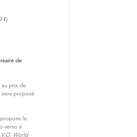
9 €) 
rsaire de 
au prix de 
e sera proposé 
 propose le 
o verso à 
E.V.O. World 