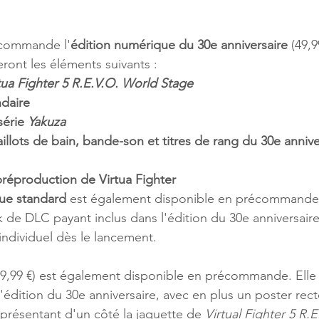
 commande l'
édition numérique du 30e anniversaire
 (49,9
ont les éléments suivants :
tua Fighter 5 R.E.V.O. World Stage
daire
érie 
Yakuza
lots de bain, bande-son et titres de rang du 30e annive
 préproduction de Virtua Fighter
ue standard
 est également disponible en précommande 
 de DLC payant inclus dans l'édition du 30e anniversair
ndividuel dès le lancement.
59,99 €) est également disponible en précommande. Elle
dition du 30e anniversaire, avec en plus un poster rect
r, présentant d'un côté la jaquette de 
Virtual Fighter 5 R.