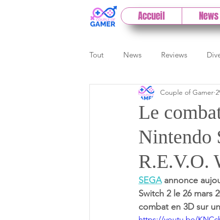
Accueil
News
Tout
News
Reviews
Div
Couple of Gamer
2
eSport
Previews
Cloud
Le combat
Nintendo 
E3
Paris Games Week
R.E.V.O. 
Test PC
Actu 1DCoG
T
SEGA
 annonce aujour
Switch 2 le 26 mars 
combat en 3D sur un
https://youtu.be/KN