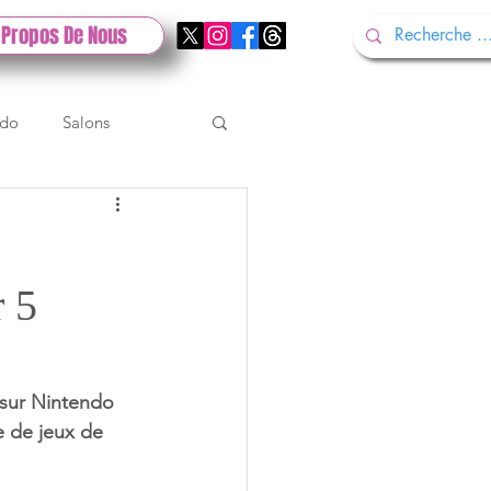
 Propos De Nous
ndo
Salons
Tech
Gamescom
r 5
Test PlayStation
 sur Nintendo 
e de jeux de 