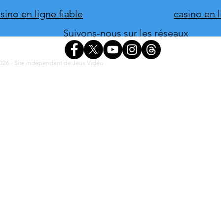
ino en ligne fiable
casino en 
Suivons-nous sur les réseaux
26 - Site indépendant de Jeux Vidéo