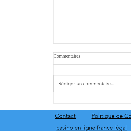
Commentaires
Rédigez un commentaire...
A.O.T. 3 se date au 10 décembre
Contact
Politique de Co
casino en ligne france légal