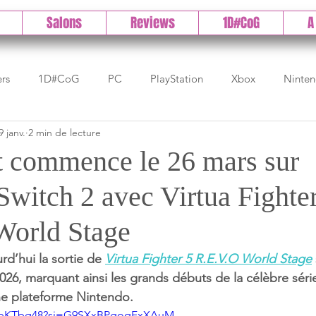
Salons
Reviews
1D#CoG
A
ers
1D#CoG
PC
PlayStation
Xbox
Ninte
9 janv.
2 min de lecture
Test indé
DLC
IOS/Android
Direct
High 
 commence le 26 mars sur
Switch 2 avec Virtua Fighte
Early Access
Test 1DCoG
Test Xbox
Test Nintendo
World Stage
est Stadia
The Game Awards
Balan
d’hui la sortie de 
Virtua Fighter 5 R.E.V.O World Stage
2026, marquant ainsi les grands débuts de la célèbre séri
e plateforme Nintendo.
CcbKTbg48?si=G9SXxBPgoqFxXAuM