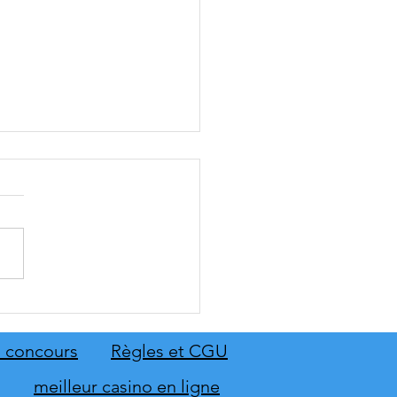
: The Old Country dévoile
emier aperçu du gameplay
on extension Homme
 concours
Règles et CGU
neur
meilleur casino en ligne