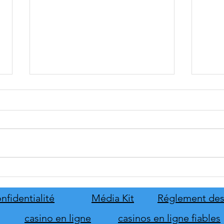
tinyBuild annonce Probably
Mafia
Stolen
le pr
de s
nfidentialité
Média Kit
Réglement des
d'hon
casino en ligne
casinos en ligne fiables