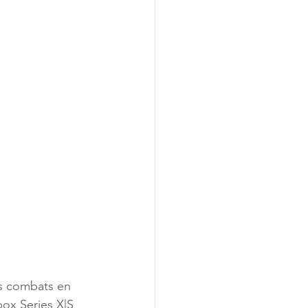
s combats en 
box Series X|S 