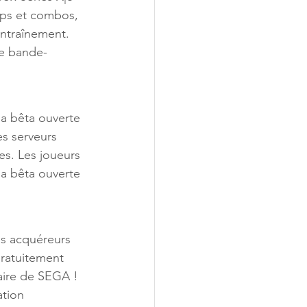
ups et combos, 
Entraînement.
le bande-
la bêta ouverte 
es serveurs 
es. Les joueurs 
a bêta ouverte 
s acquéreurs 
ratuitement 
aire de SEGA ! 
tion 