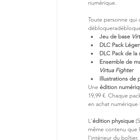
numérique. 
Toute personne qui
débloqueradébloquer
Jeu de base 
Vir
DLC Pack Légen
DLC Pack de la s
Ensemble de mail
Virtua Fighter
Illustrations de
Une 
édition numériq
19,99 €. Chaque pack
en achat numérique i
L'
édition physique
 (
même contenu que l'é
l'intérieur du boîtie