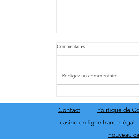
Commentaires
Rédigez un commentaire...
Star Trek: Outposts Unknown
dévoile sa nouvelle planète
Kourou
Contact
Politique de Co
casino en ligne france légal
nouveau cas