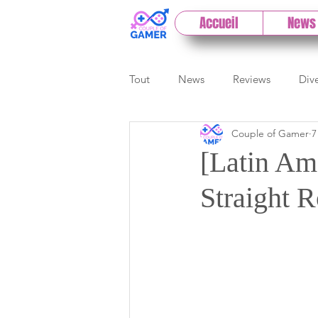
Accueil
News
Tout
News
Reviews
Div
Couple of Gamer
7
eSport
Previews
Cloud
[Latin Am
Straight R
E3
Paris Games Week
Test PC
Actu 1DCoG
T