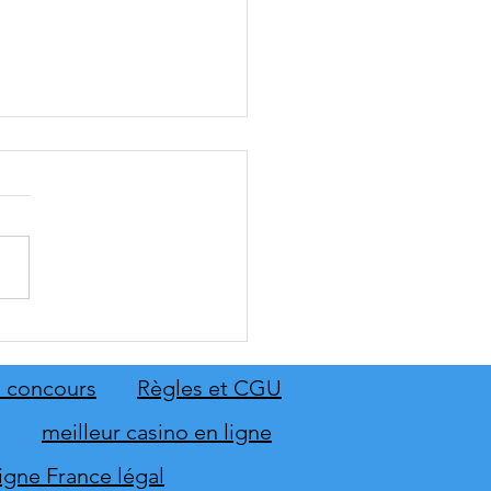
RY élargit sa gamme de
ions de sécurité avec le
 Board 1150 et le Smart
 concours
Règles et CGU
inal ST-1150
meilleur casino en ligne
ligne France légal