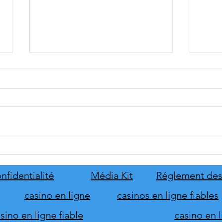
Serious Sam: Shatterverse se
CHER
date au 31 août
solut
Smart
nfidentialité
Média Kit
Réglement des
Term
casino en ligne
casinos en ligne fiables
ino en ligne fiable
casino en 