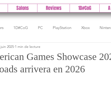
Salons
Reviews
1D#CoG
A
ers
1D#CoG
PC
PlayStation
Xbox
Ninte
 juin 2025
1 min de lecture
Test indé
DLC
IOS/Android
Direct
High 
erican Games Showcase 20
oads arrivera en 2026
Early Access
Test 1DCoG
Test Xbox
Test Nintendo
est Stadia
The Game Awards
Balan