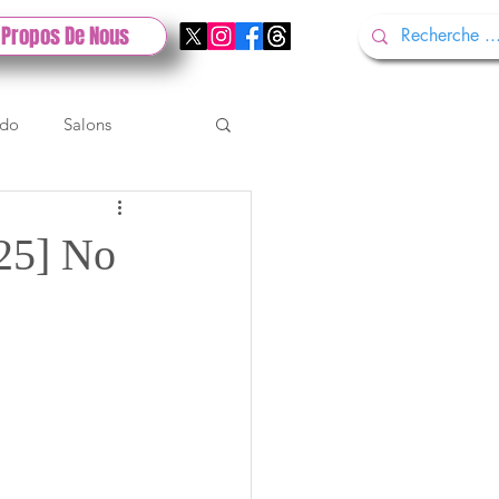
 Propos De Nous
ndo
Salons
Tech
Gamescom
25] No
Test PlayStation