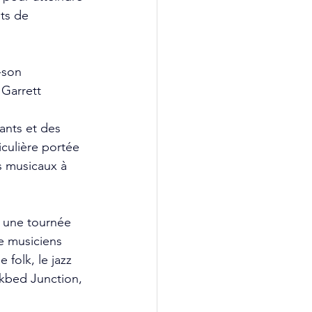
ts de 
-son 
Garrett 
ants et des 
iculière portée 
s musicaux à 
r une tournée 
e musiciens 
folk, le jazz 
kbed Junction, 