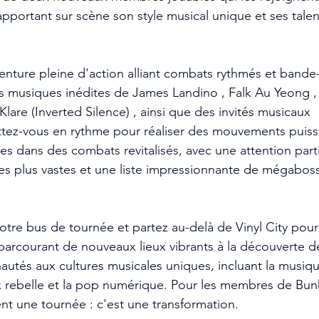
apportant sur scène son style musical unique et ses talen
nture pleine d'action alliant combats rythmés et bande
es musiques inédites de James Landino , Falk Au Yeong , 
lare (Inverted Silence) , ainsi que des invités musicaux 
ttez-vous en rythme pour réaliser des mouvements puiss
es dans des combats revitalisés, avec une attention part
es plus vastes et une liste impressionnante de mégabos
votre bus de tournée et partez au-delà de Vinyl City pou
parcourant de nouveaux lieux vibrants à la découverte d
utés aux cultures musicales uniques, incluant la musique 
k rebelle et la pop numérique. Pour les membres de Bun
nt une tournée : c'est une transformation.