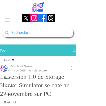
Post
Tout
Couple of Gamer
Tout
14 nov. 2025
1 min de lecture
La version 1.0 de Storage
News
Hunter Simulator se date au
Reviews
27 novembre sur PC
Divers
1D#CoG