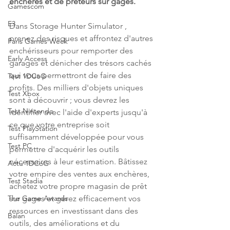
enchères et de prêteurs sur gages.
Gamescom
E3
Dans Storage Hunter Simulator , 
prenez des risques et affrontez d'autres 
Paris Games Week
enchérisseurs pour remporter des 
Early Access
garages et dénicher des trésors cachés 
qui vous permettront de faire des 
Test 1DCoG
profits. Des milliers d'objets uniques 
Test Xbox
sont à découvrir ; vous devrez les 
Test Nintendo
identifier avec l'aide d'experts jusqu'à 
ce que votre entreprise soit 
Test PlayStation
suffisamment développée pour vous 
Test PC
permettre d'acquérir les outils 
nécessaires à leur estimation. Bâtissez 
Actu 1DCoG
votre empire des ventes aux enchères, 
Test Stadia
achetez votre propre magasin de prêt 
sur gages et gérez efficacement vos 
The Game Awards
ressources en investissant dans des 
Balan
outils, des améliorations et du 