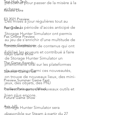
Test High Tech
personnel pour passer de la misère à la 
richesse.
Review Livre
E3 2021 Preview
Des mises à jour régulières tout au 
long de la période d'accès anticipé de 
Pax Online
Storage Hunter Simulator ont permis 
Pax Online Preview
au jeu de s'enrichir d'une multitude de 
Preview Gamescom
fonctionnalités et de contenus qui ont 
fidélisé les joueurs et contribué à faire 
Tokyo Game Show
de Storage Hunter Simulator un 
The Game Awards
phénomène viral sur les plateformes 
de streaming. Parmi ces nouveautés, 
Summer Game Fest
on trouve de nouveaux lieux, des mini-
Preview Summer Game Fest
jeux, des objets, des PNJ 
collectionneurs, de nouveaux outils et 
Preview Paris games Week
bien plus encore.
Future Game Show
Avis JdS
Storage Hunter Simulator sera 
disponible sur Steam à partir du 27 