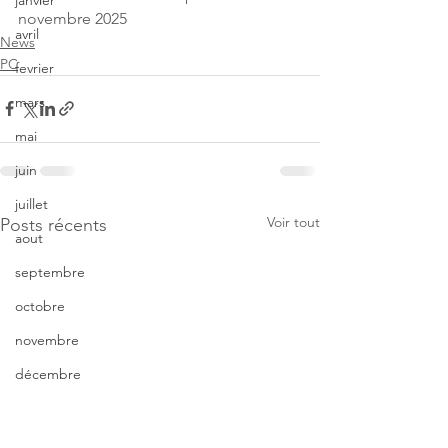
janvier
novembre 2025
avril
News
PC
fevrier
mars
mai
juin
juillet
Voir tout
Posts récents
aout
septembre
octobre
novembre
décembre