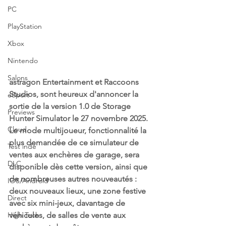
PC
PlayStation
Xbox
Nintendo
Salons
astragon Entertainment et Raccoons 
Studios, sont heureux d'annoncer la 
eSport
sortie de la version 1.0 de Storage 
Previews
Hunter Simulator le 27 novembre 2025. 
Cloud
Le mode multijoueur, fonctionnalité la 
plus demandée de ce simulateur de 
Test indé
ventes aux enchères de garage, sera 
DLC
disponible dès cette version, ainsi que 
de nombreuses autres nouveautés : 
IOS/Android
deux nouveaux lieux, une zone festive 
Direct
avec six mini-jeux, davantage de 
véhicules, de salles de vente aux 
High Tech