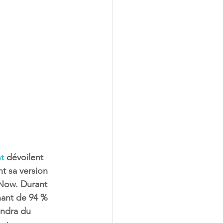
t
 dévoilent 
t sa version 
Now. Durant 
nant de 94 % 
endra du 