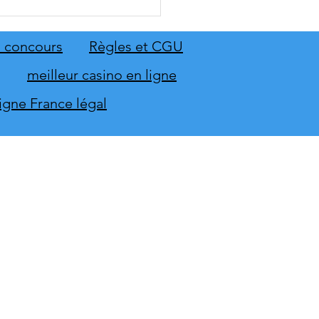
 Sing 2027 et Let's Sing
 seront sur scène en
mbre
 concours
Règles et CGU
meilleur casino en ligne
ligne France légal