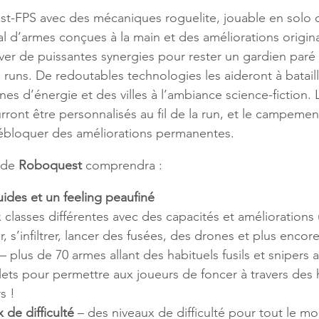
fast-FPS avec des mécaniques roguelite, jouable en solo 
l d’armes conçues à la main et des améliorations original
ver de puissantes synergies pour rester un gardien paré
 runs. De redoutables technologies les aideront à bataille
nes d’énergie et des villes à l’ambiance science-fiction.
urront être personnalisés au fil de la run, et le campemen
ébloquer des améliorations permanentes.
 de 
Roboquest
 comprendra :
uides et un feeling peaufiné
x classes différentes avec des capacités et améliorations
, s’infiltrer, lancer des fusées, des drones et plus encor
 – plus de 70 armes allant des habituels fusils et snipers 
lets pour permettre aux joueurs de foncer à travers des
s !
 de difficulté
 – des niveaux de difficulté pour tout le 