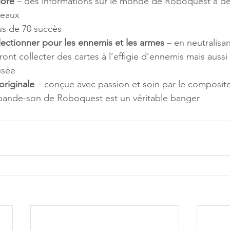
lore
 – des informations sur le monde de Roboquest à dé
veaux
us de 70 succès
lectionner pour les ennemis et les armes 
– en neutralisa
ront collecter des cartes à l’effigie d’ennemis mais auss
usée
riginale 
– conçue avec passion et soin par le composite
bande-son de Roboquest est un véritable banger