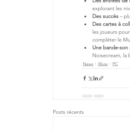
Des entrées de 
explorant les ni
Des succès 
– pl
Des cartes à col
les joueurs pour
compléter le M
Une bande-son o
Noisecream, la 
News
Xbox
PC
Posts récents