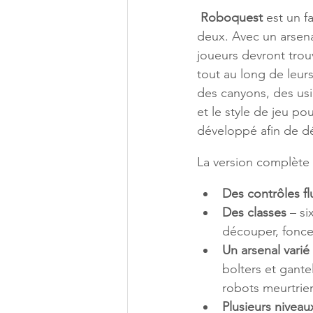
Roboquest
 est un 
deux. Avec un arsena
joueurs devront trou
tout au long de leurs
des canyons, des usi
et le style de jeu po
développé afin de d
La version complète
Des contrôles fl
Des classes 
– si
découper, foncer
Un arsenal varié
bolters et gante
robots meurtrier
Plusieurs niveaux