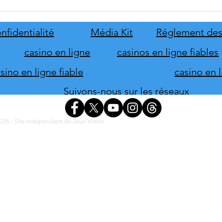
Disney Epic Mickey :
Let's
Rebrushed se mobilise pour son
ABBA
lancement
nove
nfidentialité
Média Kit
Réglement des
casino en ligne
casinos en ligne fiables
ino en ligne fiable
casino en 
Suivons-nous sur les réseaux
26 - Site indépendant de Jeux Vidéo