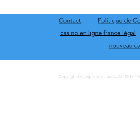
[THQ Nordic Digital Showcase
2026] Découvrez les annonces
du direct de THQ Nordic
Contact
Politique de Co
casino en ligne france légal
nouveau cas
Copyright © Couple of Gamer CoG - 2018 / 20