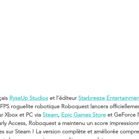
ais 
RyseUp Studios
 et l’éditeur 
Starbreeze Entertainmen
 FPS roguelite robotique Roboquest lancera officiellemen
ur Xbox et PC via 
Steam
, 
Epic Games Store
 et GeForce 
Early Access, Roboquest a maintenu un score impression
ves sur Steam ! La version complète et améliorée compr