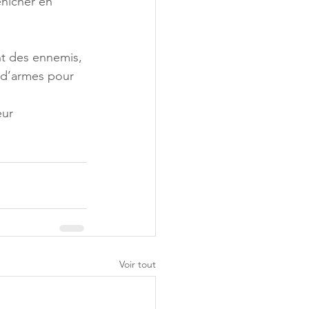
nicher en 
nt des ennemis, 
i d’armes pour 
ur 
Voir tout