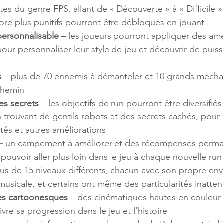
es du genre FPS, allant de « Découverte » à « Difficile »
core plus punitifs pourront être débloqués en jouant
personnalisable
 – les joueurs pourront appliquer des amé
pour personnaliser leur style de jeu et découvrir de puis
s 
– plus de 70 ennemis à démanteler et 10 grands mécha
 chemin
es secrets
 – les objectifs de run pourront être diversifié
n trouvant de gentils robots et des secrets cachés, pou
tés et autres améliorations
–
 un campement à améliorer et des récompenses perma
ouvoir aller plus loin dans le jeu à chaque nouvelle run
lus de 15 niveaux différents, chacun avec son propre en
musicale, et certains ont même des particularités inatte
es cartoonesques
 – des cinématiques hautes en couleur 
ivre sa progression dans le jeu et l’histoire