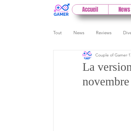
Accueil
News
Tout
News
Reviews
Div
Couple of Gamer
1
eSport
Previews
Cloud
La version
novembre 
E3
Paris Games Week
Test PC
Actu 1DCoG
T