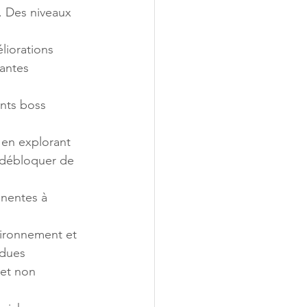
. Des niveaux 
liorations 
santes 
nts boss 
s en explorant 
r débloquer de 
nentes à 
vironnement et 
ndues
et non 