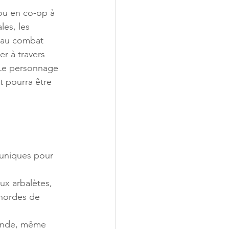
ou en co-op à 
es, les 
 au combat 
r à travers 
 Le personnage 
t pourra être 
 uniques pour 
e
aux arbalètes, 
 hordes de 
monde, même 