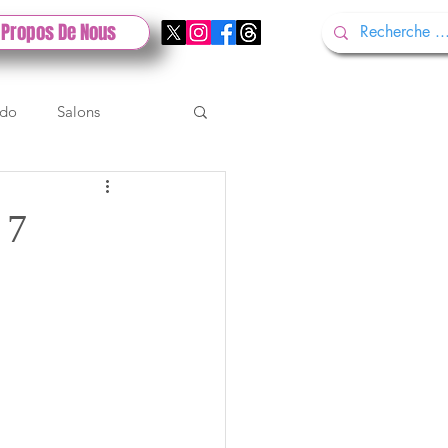
 Propos De Nous
ndo
Salons
Tech
Gamescom
 7
Test PlayStation