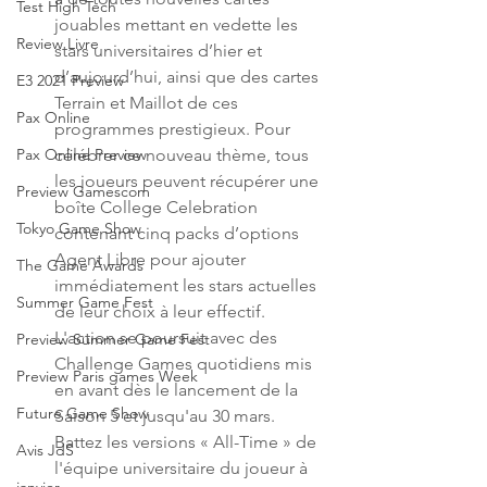
Test High Tech
jouables mettant en vedette les 
Review Livre
stars universitaires d’hier et 
d’aujourd’hui, ainsi que des cartes 
E3 2021 Preview
Terrain et Maillot de ces 
Pax Online
programmes prestigieux. Pour 
célébrer ce nouveau thème, tous 
Pax Online Preview
les joueurs peuvent récupérer une 
Preview Gamescom
boîte College Celebration 
Tokyo Game Show
contenant cinq packs d’options 
Agent Libre pour ajouter 
The Game Awards
immédiatement les stars actuelles 
Summer Game Fest
de leur choix à leur effectif. 
L'action se poursuit avec des 
Preview Summer Game Fest
Challenge Games quotidiens mis 
Preview Paris games Week
en avant dès le lancement de la 
Future Game Show
Saison 5 et jusqu'au 30 mars. 
Battez les versions « All-Time » de 
Avis JdS
l'équipe universitaire du joueur à 