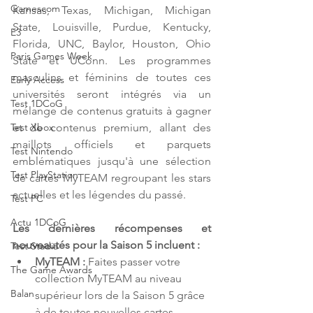
Gamescom
Kansas, Texas, Michigan, Michigan 
State, Louisville, Purdue, Kentucky, 
E3
Florida, UNC, Baylor, Houston, Ohio 
Paris Games Week
State et UConn. Les programmes 
masculins et féminins de toutes ces 
Early Access
universités seront intégrés via un 
Test 1DCoG
mélange de contenus gratuits à gagner 
et de contenus premium, allant des 
Test Xbox
maillots officiels et parquets 
Test Nintendo
emblématiques jusqu'à une sélection 
Test PlayStation
de cartes MyTEAM regroupant les stars 
actuelles et les légendes du passé.
Test PC
Actu 1DCoG
Les dernières récompenses et 
nouveautés pour la Saison 5 incluent :
Test Stadia
MyTEAM : 
Faites passer votre 
The Game Awards
collection MyTEAM au niveau 
Balan
supérieur lors de la Saison 5 grâce 
à de toutes nouvelles cartes 