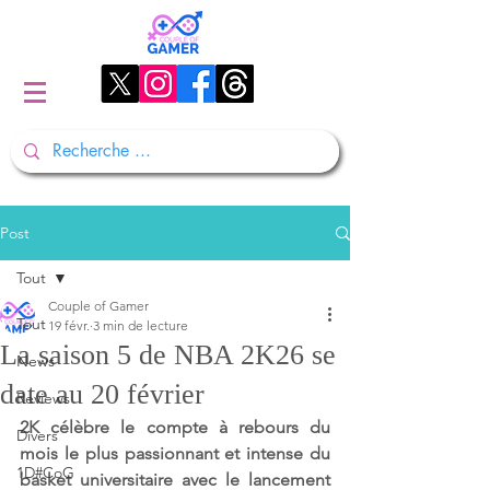
Post
Tout
Couple of Gamer
Tout
19 févr.
3 min de lecture
La saison 5 de NBA 2K26 se
News
date au 20 février
Reviews
2K célèbre le compte à rebours du 
Divers
mois le plus passionnant et intense du 
1D#CoG
basket universitaire avec le lancement 