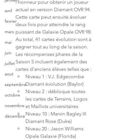
janvier
l’honneur pour obtenir un joueur 
actuel en version Diamant OVR 94. 
avril
Cette carte peut ensuite évoluer 
fevrier
deux fois pour atteindre le rang 
puissant de Galaxie Opale OVR 98. 
mars
Au total, 41 cartes évolution sont à 
mai
gagner tout au long de la saison. 
juin
Les récompenses phares de la 
Saison 5 incluent également des 
juillet
cartes d'anciens élèves telles que :
aout
Niveau 1 : V.J. Edgecombe 
Diamant évolution (Baylor)
septembre
Niveau 2 : débloque toutes 
octobre
les cartes de Terrains, Logos 
novembre
et Maillots universitaires
Niveau 10 : Marvin Bagley III 
décembre
Diamant Rose (Duke)
Niveau 20 : Jason Williams 
Opale Galaxie (Florida)