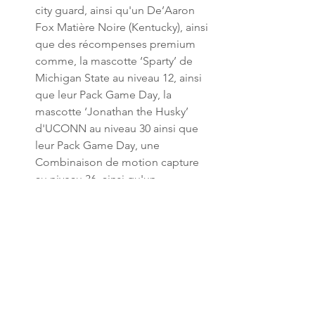
city guard, ainsi qu'un De’Aaron 
Fox Matière Noire (Kentucky), ainsi 
que des récompenses premium 
comme, la mascotte ‘Sparty’ de 
Michigan State au niveau 12, ainsi 
que leur Pack Game Day, la 
mascotte ‘Jonathan the Husky’ 
d'UCONN au niveau 30 ainsi que 
leur Pack Game Day, une 
Combinaison de motion capture 
au niveau 36, ainsi qu'un 
Draymond Green OVR 100 
(Michigan State) via le Pro Pass au 
niveau 40.
NBA 2K26
 est disponible sur PlayStation 
5, PlayStation 4, Xbox Series X|S, Xbox 
One, Nintendo Switch, Nintendo Switch 
2 et PC via Steam.
News