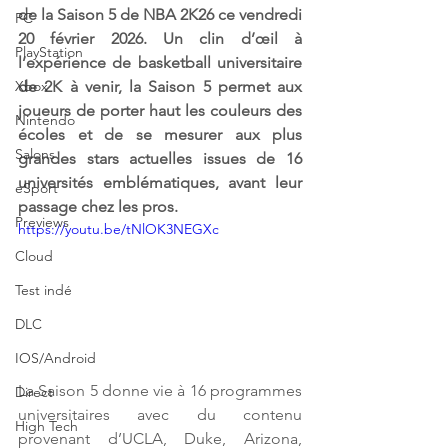
de la Saison 5 de NBA 2K26 ce vendredi 
PC
20 février 2026. Un clin d’œil à 
PlayStation
l’expérience de basketball universitaire 
Xbox
de 2K à venir, la Saison 5 permet aux 
joueurs de porter haut les couleurs des 
Nintendo
écoles et de se mesurer aux plus 
Salons
grandes stars actuelles issues de 16 
universités emblématiques, avant leur 
eSport
passage chez les pros.
Previews
https://youtu.be/tNlOK3NEGXc
Cloud
Test indé
DLC
IOS/Android
La Saison 5 donne vie à 16 programmes 
Direct
universitaires avec du contenu 
High Tech
provenant d’UCLA, Duke, Arizona, 