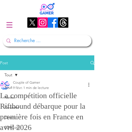
Post
Tout
Couple of Gamer
Tout
9 févr.
1 min de lecture
La compétition officielle
News
Riftbound débarque pour la
Reviews
première fois en France en
Divers
avril 2026
1D#CoG