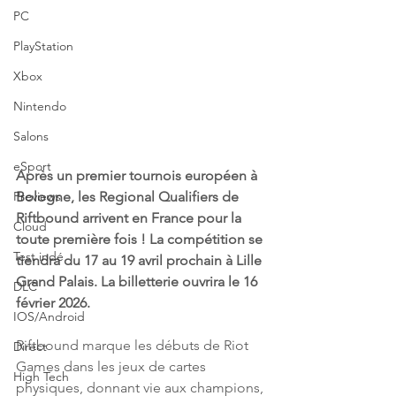
PC
PlayStation
Xbox
Nintendo
Salons
eSport
Après un premier tournois européen à 
Bologne, les Regional Qualifiers de 
Previews
Riftbound arrivent en France pour la 
Cloud
toute première fois ! La compétition se 
Test indé
tiendra du 17 au 19 avril prochain à Lille 
Grand Palais. La billetterie ouvrira le 16 
DLC
février 2026.
IOS/Android
Riftbound marque les débuts de Riot 
Direct
Games dans les jeux de cartes 
High Tech
physiques, donnant vie aux champions, 