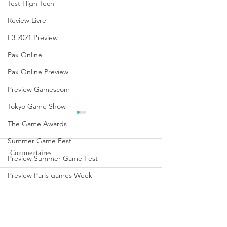
Test High Tech
Review Livre
E3 2021 Preview
Pax Online
Pax Online Preview
Preview Gamescom
Tokyo Game Show
The Game Awards
Summer Game Fest
Commentaires
Preview Summer Game Fest
Preview Paris games Week
Rédigez un commentaire...
Future Game Show
Disney Epic Mickey :
Let's Sing 2027 et
Rebrushed se mobilise pour
ABBA seront sur 
Avis JdS
son lancement
novembre