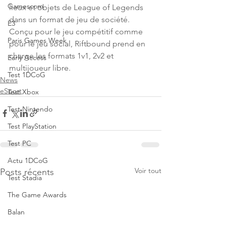
Gamescom
lieux et objets de League of Legends 
dans un format de jeu de société. 
E3
Conçu pour le jeu compétitif comme 
Paris Games Week
pour le jeu social, Riftbound prend en 
charge les formats 1v1, 2v2 et 
Early Access
multijoueur libre.
Test 1DCoG
News
eSport
Test Xbox
Test Nintendo
Test PlayStation
Test PC
Actu 1DCoG
Voir tout
Posts récents
Test Stadia
The Game Awards
Balan