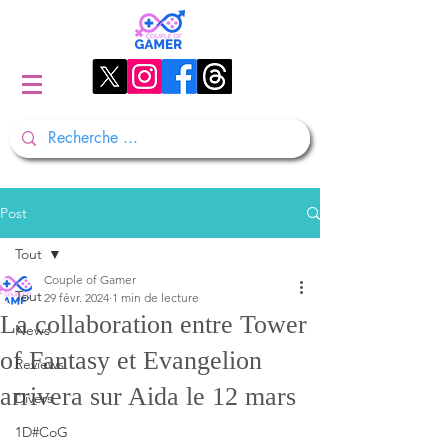
Post
Tout
Couple of Gamer
Tout
29 févr. 2024
1 min de lecture
La collaboration entre Tower
News
of Fantasy et Evangelion
Reviews
arrivera sur Aida le 12 mars
Divers
1D#CoG