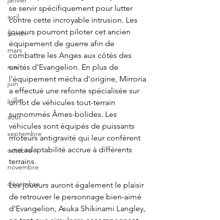
janvier
se servir spécifiquement pour lutter 
avril
contre cette incroyable intrusion. Les 
joueurs pourront piloter cet ancien 
fevrier
équipement de guerre afin de 
mars
combattre les Anges aux côtés des 
unités d'Evangelion. En plus de 
mai
l'équipement mécha d'origine, Mirroria 
juin
a effectué une refonte spécialisée sur 
juillet
un lot de véhicules tout-terrain 
surnommés Âmes-bolides. Les 
aout
véhicules sont équipés de puissants 
septembre
moteurs antigravité qui leur confèrent 
une adaptabilité accrue à différents 
octobre
terrains.
novembre
décembre
Les joueurs auront également le plaisir 
de retrouver le personnage bien-aimé 
d'Evangelion, Asuka Shikinami Langley, 