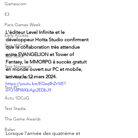
Gamescom
E3
Paris Games Week
L'éditeur Level Infinite et le 
Early Access
développeur Hotta Studio confirment 
Test 1DCoG
que la collaboration très attendue 
entre EVANGELION et Tower of 
Test Xbox
Fantasy, le MMORPG à succès gratuit 
Test Nintendo
en monde ouvert sur PC et mobile, 
arrivera le 12 mars 2024.
Test PlayStation
https://youtu.be/EQwj4hZrIVE?
Test PC
si=J16PWXbAjp2EDbJ9
Actu 1DCoG
Test Stadia
The Game Awards
Balan
Lorsque l'arrivée des quatrième et 