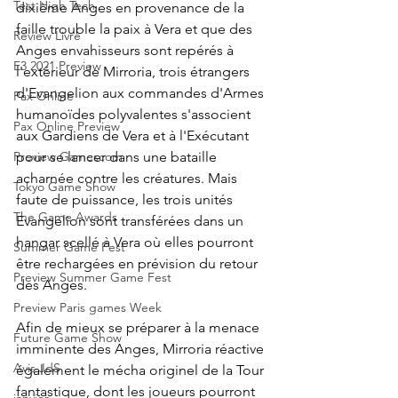
Test High Tech
dixième Anges en provenance de la 
faille trouble la paix à Vera et que des 
Review Livre
Anges envahisseurs sont repérés à 
E3 2021 Preview
l'extérieur de Mirroria, trois étrangers 
d'Evangelion aux commandes d'Armes 
Pax Online
humanoïdes polyvalentes s'associent 
Pax Online Preview
aux Gardiens de Vera et à l'Exécutant 
pour se lancer dans une bataille 
Preview Gamescom
acharnée contre les créatures. Mais 
Tokyo Game Show
faute de puissance, les trois unités 
The Game Awards
Evangelion sont transférées dans un 
hangar scellé à Vera où elles pourront 
Summer Game Fest
être rechargées en prévision du retour 
Preview Summer Game Fest
des Anges.
Preview Paris games Week
Afin de mieux se préparer à la menace 
Future Game Show
imminente des Anges, Mirroria réactive 
Avis JdS
également le mécha originel de la Tour 
fantastique, dont les joueurs pourront 