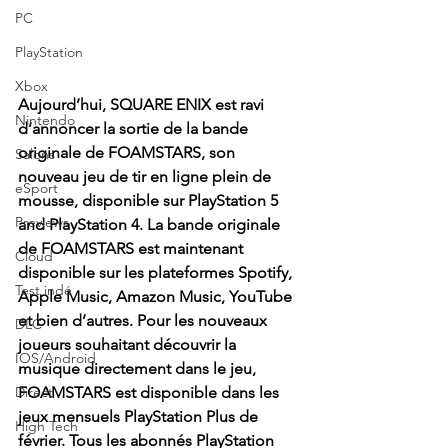
PC
PlayStation
Xbox
Aujourd’hui, SQUARE ENIX est ravi 
Nintendo
d’annoncer la sortie de la bande 
originale de FOAMSTARS, son 
Salons
nouveau jeu de tir en ligne plein de 
eSport
mousse, disponible sur PlayStation 5 
Previews
and PlayStation 4. La bande originale 
de FOAMSTARS est maintenant 
Cloud
disponible sur les plateformes Spotify, 
Test indé
Apple Music, Amazon Music, YouTube 
et bien d’autres. Pour les nouveaux 
DLC
joueurs souhaitant découvrir la 
IOS/Android
musique directement dans le jeu, 
FOAMSTARS est disponible dans les 
Direct
jeux mensuels PlayStation Plus de 
High Tech
février. Tous les abonnés PlayStation 