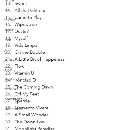
janvier
Sweet
avril
All that Glitters
Came to Play
fevrier
Wipedown
mars
Dustin’
Myself
mai
Vida Limpa
juin
On the Bubble
A Little Bit of Happiness
juillet
Flow
aout
Vitamin U
septembre
Ironclad D
The Coming Dawn
octobre
Off My Feet
novembre
Sparkle
Memento Vivere
décembre
A Small Wonder
The Down Low
Moonlight Paradise