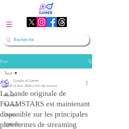
Post
Tout
Couple of Gamer
Tout
16 févr. 2024
2 min de lecture
La bande originale de
News
FOAMSTARS est maintenant
Reviews
disponible sur les principales
Divers
plateformes de streaming
1D#CoG