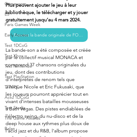
Gamescom
Plus peuvent ajouter le jeu à leur 
bibliothèque, le télécharger et y jouer 
E3
gratuitement jusqu’au 4 mars 2024.
Paris Games Week
Ecoutez la bande originale de FOAMSTARS sur votre plateforme préférée dès maintenant !
Early Access
Test 1DCoG
La bande-son a été composée et créée 
Test Xbox
par le collectif musical MONACA et 
comprend 37 chansons originales du 
Test Nintendo
jeu, dont des contributions 
Test PlayStation
d’interprètes de renom tels que 
J'Nique Nicole et Eric Fukusaki, que 
Test PC
les joueurs pourront apprécier tout en 
Actu 1DCoG
vivant d’intenses batailles mousseuses 
Test Stadia
à Bath Vegas. Des pistes endiablées de 
l'électro swing, du nu-disco et de la 
The Game Awards
deep house aux rythmes plus doux de 
Balan
l'acid jazz et du R&B, l'album propose 