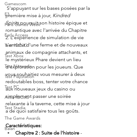
Gamescom
S'appuyant sur les bases posées par la 
E3
première mise à jour,
Kindred 
Spirits
poursuit son histoire épique et 
Paris Games Week
romantique avec l'arrivée du Chapitre 
Early Access
2. L'expérience de simulation de vie 
s'enrichit d'une ferme et de nouveaux 
Test 1DCoG
animaux de compagnie attachants, et 
Test Xbox
le mystérieux Phare devient un lieu 
Test Nintendo
d'exploration pour les joueurs. Que 
vous souhaitiez vous mesurer à deux 
Test PlayStation
redoutables boss, tenter votre chance 
Test PC
aux nouveaux jeux du casino ou 
simplement passer une soirée 
Actu 1DCoG
relaxante à la taverne, cette mise à jour 
Test Stadia
a de quoi satisfaire tous les goûts.
The Game Awards
Caractéristiques:
Balan
Chapitre 2 : Suite de l'histoire
 - 