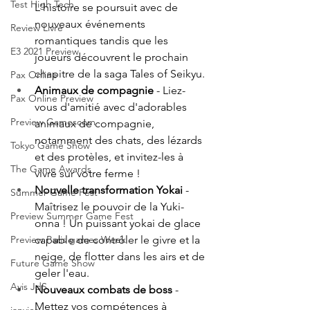
Test High Tech
L'histoire se poursuit avec de 
nouveaux événements 
Review Livre
romantiques tandis que les 
E3 2021 Preview
joueurs découvrent le prochain 
chapitre de la saga Tales of Seikyu. 
Pax Online
Animaux de compagnie
 - Liez-
Pax Online Preview
vous d'amitié avec d'adorables 
Preview Gamescom
animaux de compagnie, 
notamment des chats, des lézards 
Tokyo Game Show
et des protèles, et invitez-les à 
The Game Awards
vivre sur votre ferme ! 
Nouvelle transformation Yokai
 - 
Summer Game Fest
Maîtrisez le pouvoir de la Yuki-
Preview Summer Game Fest
onna ! Un puissant yokai de glace 
capable de contrôler le givre et la 
Preview Paris games Week
neige, de flotter dans les airs et de 
Future Game Show
geler l'eau. 
Avis JdS
Nouveaux combats de boss
 - 
Mettez vos compétences à 