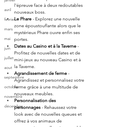
janvier
l'épreuve face à deux redoutables 
avril
nouveaux boss. 
Le Phare
 - Explorez une nouvelle 
fevrier
zone époustouflante alors que le 
mars
mystérieux Phare ouvre enfin ses 
mai
portes. 
Dates au Casino et à la Taverne
 - 
juin
Profitez de nouvelles dates et de 
juillet
mini-jeux au nouveau Casino et à 
la Taverne. 
aout
Agrandissement de ferme
 - 
septembre
Agrandissez et personnalisez votre 
ferme grâce à une multitude de 
octobre
nouveaux meubles. 
novembre
Personnalisation des 
décembre
personnages
 - Rehaussez votre 
look avec de nouvelles queues et 
offrez à vos animaux de 