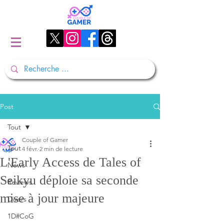
Post
Tout
Couple of Gamer
Tout
4 févr.
2 min de lecture
L'Early Access de Tales of
News
Seikyu déploie sa seconde
Reviews
mise à jour majeure
Divers
1D#CoG