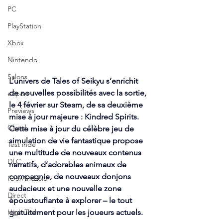
PC
PlayStation
Xbox
Nintendo
Salons
L’univers de
Tales of Seikyu
s’enrichit 
de nouvelles possibilités avec la sortie, 
eSport
le 4 février sur Steam, de sa deuxième 
Previews
mise à jour majeure : Kindred Spirits. 
Cloud
Cette mise à jour du célèbre jeu de 
simulation de vie fantastique
propose 
Test indé
une multitude de nouveaux contenus 
DLC
narratifs, d’adorables animaux de 
compagnie, de nouveaux donjons 
IOS/Android
audacieux et une nouvelle zone 
Direct
époustouflante à explorer – le tout 
gratuitement pour les joueurs actuels.
High Tech