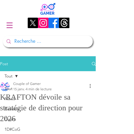
Post
Tout
Couple of Gamer
Tout
15 janv.
4 min de lecture
KRAFTON dévoile sa
News
stratégie de direction pour
Reviews
2026
Divers
1D#CoG