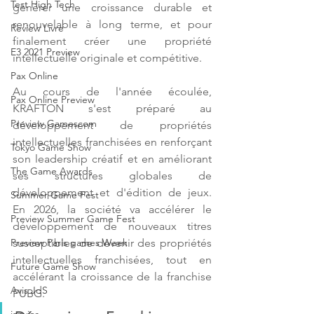
Test High Tech
générer une croissance durable et 
renouvelable à long terme, et pour 
Review Livre
finalement créer une propriété 
E3 2021 Preview
intellectuelle originale et compétitive. 
Pax Online
Au cours de l'année écoulée, 
Pax Online Preview
KRAFTON s'est préparé au 
Preview Gamescom
développement de propriétés 
intellectuelles franchisées en renforçant 
Tokyo Game Show
son leadership créatif et en améliorant 
The Game Awards
ses structures globales de 
développement et d'édition de jeux. 
Summer Game Fest
En 2026, la société va accélérer le 
Preview Summer Game Fest
développement de nouveaux titres 
susceptibles de devenir des propriétés 
Preview Paris games Week
intellectuelles franchisées, tout en 
Future Game Show
accélérant la croissance de la franchise 
Avis JdS
PUBG. 