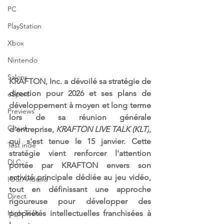
PC
PlayStation
Xbox
Nintendo
Salons
KRAFTON, Inc. a dévoilé sa stratégie de 
direction pour 2026 et ses plans de 
eSport
développement à moyen et long terme 
Previews
lors de sa réunion générale 
Cloud
d'entreprise, 
KRAFTON LIVE TALK (KLT)
, 
qui s'est tenue le 15 janvier. Cette 
Test indé
stratégie vient renforcer l'attention 
DLC
portée par KRAFTON envers son 
activité principale dédiée au jeu vidéo, 
IOS/Android
tout en définissant une approche 
Direct
rigoureuse pour développer des 
propriétés intellectuelles franchisées à 
High Tech