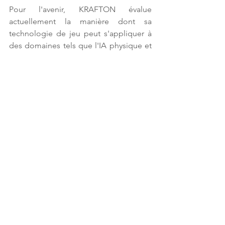
Pour l'avenir, KRAFTON évalue 
actuellement la manière dont sa 
technologie de jeu peut s'appliquer à 
des domaines tels que l'IA physique et 
la robotique. L'idée est que les 
données accumulées grâce au 
gameplay et à l'interaction des joueurs, 
ainsi qu'à la construction et à 
l'exploitation de mondes virtuels, 
peuvent être exploitées dans ces 
domaines. Les données et l'expérience 
de simulation issues de mondes virtuels 
qui reproduisent fidèlement les lois 
physiques du monde réel, comme 
celles de PUBG, constituent 
notamment une base solide pour de 
futures opportunités commerciales 
dans ce domaine. 