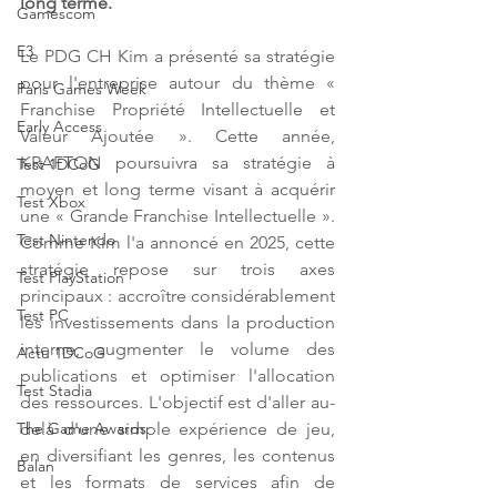
long terme. 
Gamescom
E3
Le PDG CH Kim a présenté sa stratégie 
pour l'entreprise autour du thème « 
Paris Games Week
Franchise Propriété Intellectuelle et 
Early Access
Valeur Ajoutée ». Cette année, 
KRAFTON poursuivra sa stratégie à 
Test 1DCoG
moyen et long terme visant à acquérir 
Test Xbox
une « Grande Franchise Intellectuelle ». 
Test Nintendo
Comme Kim l'a annoncé en 2025, cette 
stratégie repose sur trois axes 
Test PlayStation
principaux : accroître considérablement 
Test PC
les investissements dans la production 
interne, augmenter le volume des 
Actu 1DCoG
publications et optimiser l'allocation 
Test Stadia
des ressources. L'objectif est d'aller au-
delà d'une simple expérience de jeu, 
The Game Awards
en diversifiant les genres, les contenus 
Balan
et les formats de services afin de 