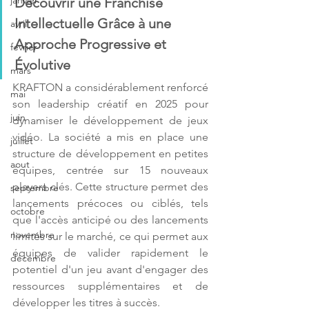
janvier
Découvrir une Franchise 
Intellectuelle Grâce à une 
avril
Approche Progressive et 
fevrier
Évolutive
mars
KRAFTON a considérablement renforcé 
mai
son leadership créatif en 2025 pour 
juin
dynamiser le développement de jeux 
vidéo. La société a mis en place une 
juillet
structure de développement en petites 
aout
équipes, centrée sur 15 nouveaux 
players clés. Cette structure permet des 
septembre
lancements précoces ou ciblés, tels 
octobre
que l'accès anticipé ou des lancements 
novembre
limités sur le marché, ce qui permet aux 
équipes de valider rapidement le 
décembre
potentiel d'un jeu avant d'engager des 
ressources supplémentaires et de 
développer les titres à succès. 