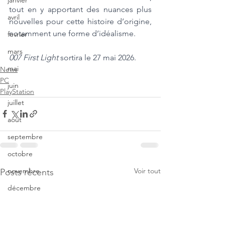
janvier
tout en y apportant des nuances plus 
avril
nouvelles pour cette histoire d’origine, 
notamment une forme d’idéalisme. 
fevrier
mars
007 First Light
 sortira le 27 mai 2026.
mai
News
PC
juin
PlayStation
juillet
aout
septembre
octobre
Voir tout
novembre
Posts récents
décembre