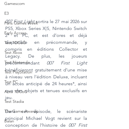
Gamescom
E3
007 First Light
 sortira le 27 mai 2026 sur 
Paris Games Week
PS5, Xbox Series X|S, Nintendo Switch 
Early Access
2* et PC, et est d’ores et déjà 
disponible en précommande, y 
Test 1DCoG
compris en éditions Collector et 
Test Xbox
Legacy. De plus, les joueurs 
Test Nintendo
précommandant 
007 First Light
bénéficieront gratuitement d’une mise 
Test PlayStation
à niveau vers l’édition Deluxe, incluant 
Test PC
un accès anticipé de 24 heures*, ainsi 
que des objets et tenues exclusifs en 
Actu 1DCoG
jeu.
Test Stadia
Dans cet épisode, le scénariste 
The Game Awards
principal Michael Vogt revient sur la 
Balan
conception de l’histoire de 
007 First 