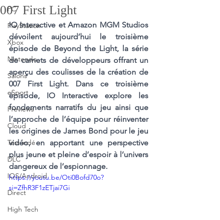
007 First Light
PC
IO Interactive et Amazon MGM Studios 
PlayStation
dévoilent aujourd’hui le troisième 
Xbox
épisode de Beyond the Light, la série 
Nintendo
de carnets de développeurs offrant un 
aperçu des coulisses de la création de 
Salons
007 First Light. Dans ce troisième 
eSport
épisode, IO Interactive explore les 
fondements narratifs du jeu ainsi que 
Previews
l’approche de l’équipe pour réinventer 
Cloud
les origines de James Bond pour le jeu 
Test indé
vidéo, en apportant une perspective 
plus jeune et pleine d’espoir à l’univers 
DLC
dangereux de l’espionnage.
IOS/Android
https://youtu.be/Oti0Bofd70o?
si=ZfhR3F1zETjai7Gi
Direct
High Tech