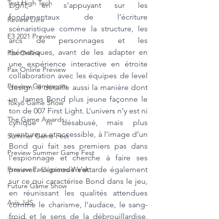
Test High Tech
Light
, en s’appuyant sur les 
fondamentaux de l’écriture 
Review Livre
scénaristique comme la structure, les 
E3 2021 Preview
arcs de personnages et les 
thématiques, avant de les adapter en 
Pax Online
une expérience interactive en étroite 
Pax Online Preview
collaboration avec les équipes de level 
Preview Gamescom
design. Il détaille aussi la manière dont 
un James Bond plus jeune façonne le 
Tokyo Game Show
ton de 007 First Light. L’univers n’y est ni 
The Game Awards
cynique ni désabusé, mais plus 
aventureux et accessible, à l’image d’un 
Summer Game Fest
Bond qui fait ses premiers pas dans 
Preview Summer Game Fest
l’espionnage et cherche à faire ses 
preuves. L’épisode s’attarde également 
Preview Paris games Week
sur ce qui caractérise Bond dans le jeu, 
Future Game Show
en réunissant les qualités attendues 
Avis JdS
comme le charisme, l’audace, le sang-
froid et le sens de la débrouillardise, 