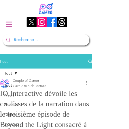
Post
Tout
Couple of Gamer
Tout
7 avr.
2 min de lecture
IO Interactive dévoile les
News
coulisses de la narration dans
Reviews
le troisième épisode de
Divers
Beyond the Light consacré à
1D#CoG