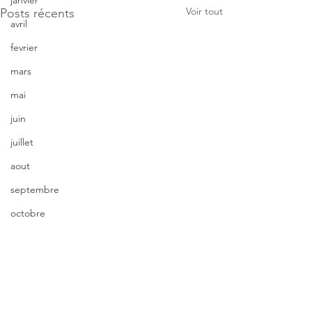
janvier
Voir tout
Posts récents
avril
fevrier
mars
mai
juin
juillet
aout
septembre
octobre
novembre
décembre
Commentaires