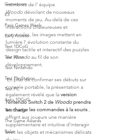
Gamescom
membres de l' équipe 
Woodo
 dévoilant de nouveaux 
E3
moments de jeu. Au-delà de ces 
Paris Games Week
interactions chaleureuses et 
conviviales, les images mettent en 
Early Access
lumière l' évolution constante du 
Test 1DCoG
design tactile et interactif des puzzles 
de 
Woodo
 au fil de son 
Test Xbox
développement.
Test Nintendo
Test PlayStation
 En plus de confirmer ses débuts sur 
console portable, la présentation a 
Test PC
également révélé que la 
version 
Actu 1DCoG
Nintendo Switch 2 de
Woodo
prendra 
en charge les commandes à la souris
 , 
Test Stadia
offrant aux joueurs une manière 
The Game Awards
supplémentaire et intuitive d'interagir 
Balan
avec les objets et mécanismes délicats 
du jeu. 