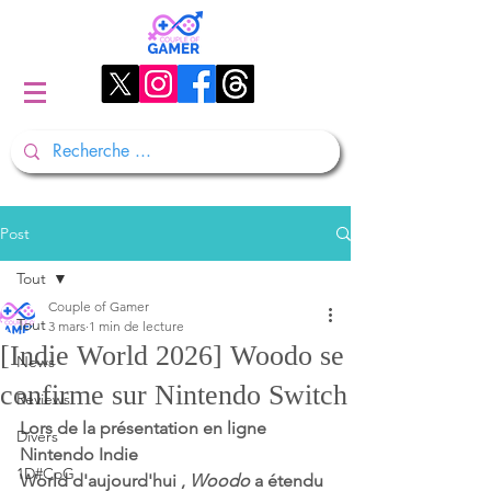
Post
Tout
Couple of Gamer
Tout
3 mars
1 min de lecture
[Indie World 2026] Woodo se
News
confirme sur Nintendo Switch
Reviews
Lors de la présentation en ligne 
Divers
Nintendo Indie 
1D#CoG
World d'aujourd'hui , 
Woodo
 a étendu 