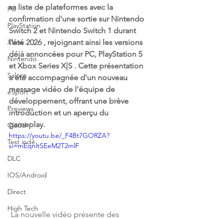
sa liste de plateformes avec la 
PC
confirmation d'une sortie sur Nintendo 
PlayStation
Switch 2 et Nintendo Switch 1 durant 
Xbox
l'été 2026 , rejoignant ainsi les versions 
déjà annoncées pour PC, PlayStation 5 
Nintendo
et Xbox Series X|S . Cette présentation 
Salons
a été accompagnée d'un nouveau 
message vidéo de l'équipe de 
eSport
développement, offrant une brève 
Previews
introduction et un aperçu du 
gameplay. 
Cloud
https://youtu.be/_F4Bt7GORZA?
Test indé
si=mEqnltSEeM2T2mlF
DLC
IOS/Android
Direct
High Tech
 La nouvelle vidéo présente des 