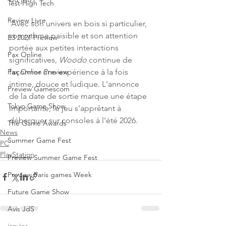
Test High Tech
Review Livre
 Avec son univers en bois si particulier, 
son rythme paisible et son attention 
E3 2021 Preview
portée aux petites interactions 
Pax Online
significatives, 
Woodo
 continue de 
façonner une expérience à la fois 
Pax Online Preview
intime, douce et ludique. L'annonce 
Preview Gamescom
de la date de sortie marque une étape 
Tokyo Game Show
importante, le jeu s'apprêtant à 
débarquer sur consoles à l'été 2026.
The Game Awards
News
Summer Game Fest
PC
PlayStation
Preview Summer Game Fest
Preview Paris games Week
Future Game Show
Avis JdS