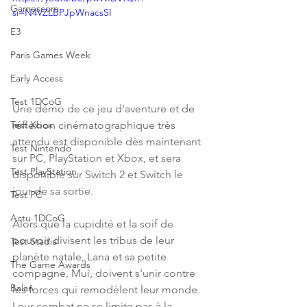
Gamescom
si=N4VZLBPJpWnacsSI
E3
Paris Games Week
Early Access
Test 1DCoG
Une démo de ce jeu d'aventure et de 
réflexion cinématographique très 
Test Xbox
attendu est disponible dès maintenant 
Test Nintendo
sur PC, PlayStation et Xbox, et sera 
Test PlayStation
disponible sur Switch 2 et Switch le 
jour de sa sortie.
Test PC
Actu 1DCoG
Alors que la cupidité et la soif de 
pouvoir divisent les tribus de leur 
Test Stadia
planète natale, Lana et sa petite 
The Game Awards
compagne, Mui, doivent s'unir contre 
Balan
les forces qui remodèlent leur monde. 
Leur combat ne se limite pas à la 