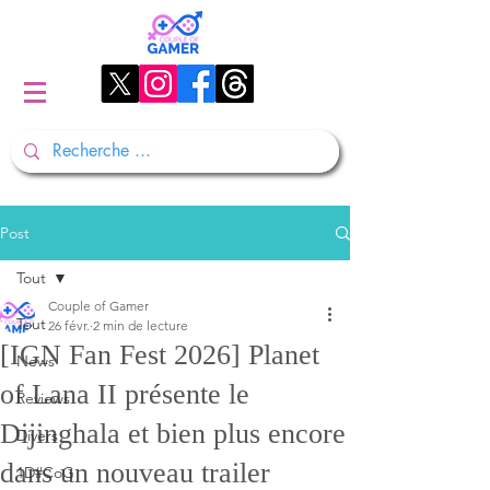
Post
Tout
Couple of Gamer
Tout
26 févr.
2 min de lecture
[IGN Fan Fest 2026] Planet
News
of Lana II présente le
Reviews
Dijinghala et bien plus encore
Divers
dans un nouveau trailer
1D#CoG