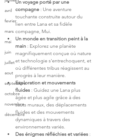
janvier
Un voyage porté par une 
compagne
 : Une aventure 
avril
touchante construite autour du 
fevrier
lien entre Lana et sa fidèle 
compagne, Mui.
mars
Un monde en transition peint à la 
mai
main
 : Explorez une planète 
juin
magnifiquement conçue où nature 
et technologie s'entrechoquent, et 
juillet
où différentes tribus réagissent au 
aout
progrès à leur manière.
Exploration et mouvements 
septembre
fluides
 : Guidez une Lana plus 
octobre
âgée et plus agile grâce à des 
novembre
sauts muraux, des déplacements 
fluides et des mouvements 
décembre
dynamiques à travers des 
environnements variés.
Des énigmes réfléchies et variées
 : 