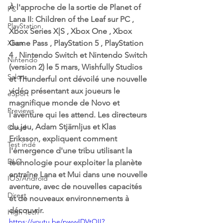
À l'approche de la sortie de Planet of 
PC
Lana II: Children of the Leaf sur PC , 
PlayStation
Xbox Series X|S , Xbox One , Xbox 
Xbox
Game Pass , PlayStation 5 , PlayStation 
4 , Nintendo Switch et Nintendo Switch 
Nintendo
(version 2) le 5 mars, Wishfully Studios 
Salons
et Thunderful ont dévoilé une nouvelle 
vidéo présentant aux joueurs le 
eSport
magnifique monde de Novo et 
Previews
l'aventure qui les attend. Les directeurs 
du jeu, Adam Stjärnljus et Klas 
Cloud
Eriksson, expliquent comment 
Test indé
l'émergence d'une tribu utilisant la 
DLC
technologie pour exploiter la planète 
entraîne Lana et Mui dans une nouvelle 
IOS/Android
aventure, avec de nouvelles capacités 
Direct
et de nouveaux environnements à 
découvrir.
High Tech
https://youtu.be/pwvvIDVtQII?