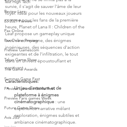
Test High Tech
survie, il s'agit de sauver l'âme de leur 
Review Livre
foyer. Idéal pour les nouveaux joueurs 
comme pour les fans de la première 
E3 2021 Preview
heure, Planet of Lana II : Children of the 
Pax Online
Leaf propose un gameplay unique 
avec sa compagne, des énigmes 
Pax Online Preview
ingénieuses, des séquences d'action 
Preview Gamescom
exigeantes et de l'infiltration, le tout 
Tokyo Game Show
dans un univers époustouflant et 
captivant.
The Game Awards
Summer Game Fest
Caractéristiques:
Un jeu d'aventure et de 
Preview Summer Game Fest
plateforme à énigmes 
Preview Paris games Week
cinématographique
 : une 
Future Game Show
expérience narrative mêlant 
exploration, énigmes subtiles et 
Avis JdS
ambiance cinématographique.