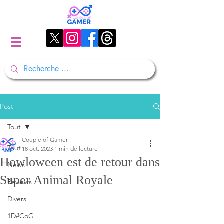
Post
Tout
Couple of Gamer
Tout
18 oct. 2023
1 min de lecture
Howloween est de retour dans
News
Super Animal Royale
Reviews
Divers
1D#CoG