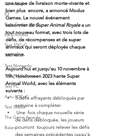
une taupe de livraison morte-vivante et 
Gamescom
bien plus  encore, a annoncé Modus 
E3
Games. Le nouvel événement 
Paris Games Week
saisonnier de 
Super Animal Royale
 a un 
tout nouveau format, avec trois lots de 
Early Access
défis, de récompenses et de super 
Test 1DCoG
animaux qui seront déployés chaque 
semaine. 
Test Xbox
Test Nintendo
Aujourd'hui et jusqu'au 10 novembre à 
Test PlayStation
19h, Howloween 2023 hante Super 
Animal World, avec les éléments 
Test PC
suivants :
Actu 1DCoG
5 défis effrayants débloqués par 
semaine à compléter.
Test Stadia
 Une  fois chaque nouvelle série 
The Game Awards
de défis débloquée, les joueurs 
pourront  toujours relever les défis 
Balan
des semaines précédentes jusqu'à 