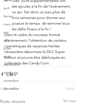
janvier
 Des  jours supplémentaires ont 
été ajoutés à la fin de l'événement, 
avril
ce qui  fait donc un peu plus de 
fevrier
trois semaines pour donner aux 
joueurs le temps  de terminer tous 
mars
les défis finaux à la fin !
mai
Dans le cadre du nouveau format 
juin
d'événement, l'obtention de certains  
cosmétiques de vacances hérités 
juillet
nécessitera désormais le DLC Super  
aout
Edition et pourra être débloquée en 
collectant des Candy Corn.
septembre
octobre
novembre
décembre
Voir tout
Posts récents