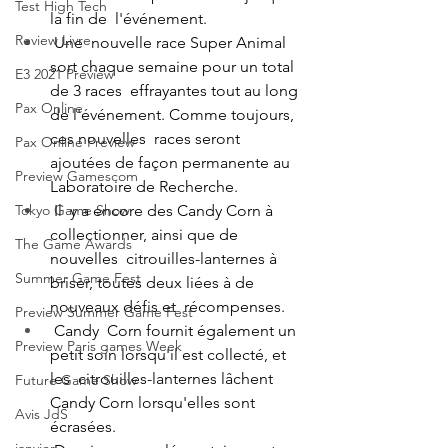
Test High Tech
la fin de  l'événement.
Review Livre
 Une  nouvelle race Super Animal 
sort chaque semaine pour un total 
E3 2021 Preview
de 3 races  effrayantes tout au long 
Pax Online
de l'événement. Comme toujours, 
ces nouvelles  races seront 
Pax Online Preview
ajoutées de façon permanente au 
Preview Gamescom
Laboratoire de Recherche.
Tokyo Game Show
 Il  y a encore des Candy Corn à 
collectionner, ainsi que de 
The Game Awards
nouvelles  citrouilles-lanternes à 
Summer Game Fest
briser, toutes deux liées à de 
nouveaux défis et  récompenses.
Preview Summer Game Fest
 Candy  Corn fournit également un 
Preview Paris games Week
petit soin lorsqu'il est collecté, et 
les  citrouilles-lanternes lâchent 
Future Game Show
Candy Corn lorsqu'elles sont 
Avis JdS
écrasées.