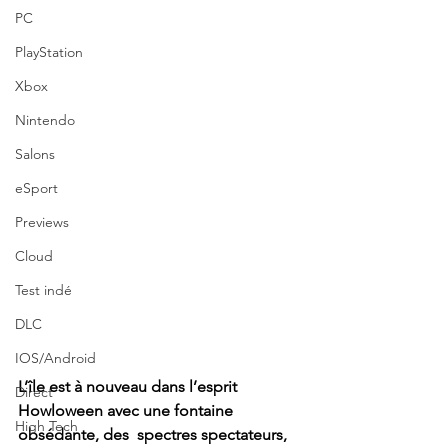
PC
PlayStation
Xbox
Nintendo
Salons
eSport
Previews
Cloud
Test indé
DLC
IOS/Android
L’île est à nouveau dans l’esprit 
Direct
Howloween avec une fontaine 
High Tech
obsédante, des  spectres spectateurs, 