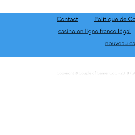
[THQ Nordic Digital Showcase
2026] Découvrez les annonces
du direct de THQ Nordic
Contact
Politique de Co
casino en ligne france légal
nouveau cas
Copyright © Couple of Gamer CoG - 2018 / 20