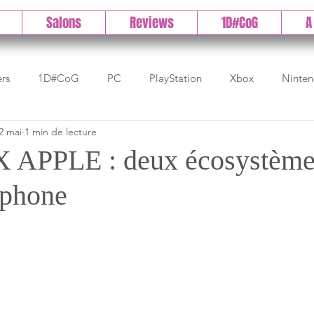
Salons
Reviews
1D#CoG
A
ers
1D#CoG
PC
PlayStation
Xbox
Ninte
2 mai
1 min de lecture
Test indé
DLC
IOS/Android
Direct
High 
APPLE : deux écosystème
tphone
Early Access
Test 1DCoG
Test Xbox
Test Nintendo
est Stadia
The Game Awards
Balan