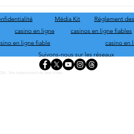
Disney Epic Mickey :
Let's
Rebrushed se mobilise pour son
ABBA
lancement
nove
nfidentialité
Média Kit
Réglement des
casino en ligne
casinos en ligne fiables
ino en ligne fiable
casino en 
Suivons-nous sur les réseaux
26 - Site indépendant de Jeux Vidéo