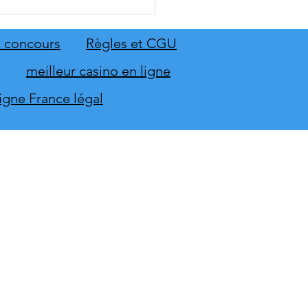
 Sing 2027 et Let's Sing
 seront sur scène en
mbre
 concours
Règles et CGU
meilleur casino en ligne
ligne France légal