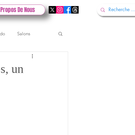
 Propos De Nous
ndo
Salons
Tech
Gamescom
s, un
Test PlayStation