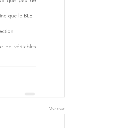
ue que peu de 
fine que le BLE 
ection 
de véritables 
Voir tout