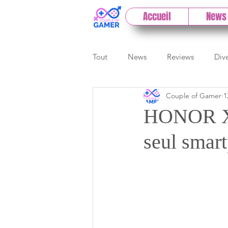
Accueil
News
Tout
News
Reviews
Div
Couple of Gamer
1
eSport
Previews
Cloud
HONOR X 
seul smar
E3
Paris Games Week
Test PC
Actu 1DCoG
T