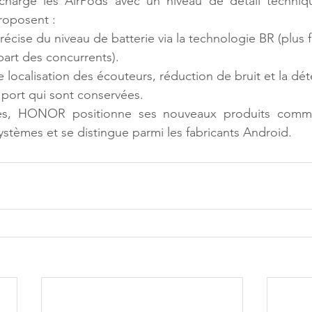
arge les AirPods avec un niveau de détail techniq
roposent :
écise du niveau de batterie via la technologie BR (plus 
upart des concurrents).
 localisation des écouteurs, réduction de bruit et la dét
port qui sont conservées.
és, HONOR positionne ses nouveaux produits comme 
ystèmes et se distingue parmi les fabricants Android.