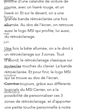
janvier
proche d'une calandre de voiture de 
course, avec un liseré rouge, et un 
avril
liseré or. Et sur le devant, on a une 
fevrier
grande bande rétroéclairée une fois 
allumée. Au dos de l'écran, on retrouve 
mars
aussi le logo MSI qui profite, lui aussi, 
mai
du rétroéclairage. 
juin
Une fois la bête allumée, on a le droit à 
juillet
un rétroéclairage sur 3 zones. Tout 
aout
d’abord, le rétroéclairage classique sur 
toutes les touches du clavier. La bande 
septembre
rétroéclairée. Et pour finir, le logo MSI 
octobre
qui se trouve au dos de l’écran. 
Comme toujours, grâce aux différents 
novembre
logiciels du MSI Center, on a la 
décembre
possibilité de personnaliser ces 3 
zones de rétroéclairage, et d’apporter 
une petite touche personnelle à notre 