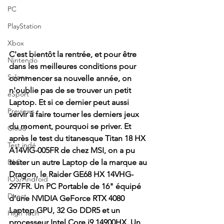
PC
PlayStation
Xbox
C'est bientôt la rentrée, et pour être 
Nintendo
dans les meilleures conditions pour 
Salons
commencer sa nouvelle année, on 
n'oublie pas de se trouver un petit 
eSport
Laptop. Et si ce dernier peut aussi 
Previews
servir à faire tourner les derniers jeux 
du moment, pourquoi se priver. Et 
Cloud
après le test du titanesque Titan 18 HX 
Test indé
A14VIG-005FR de chez MSI, on a pu 
DLC
tester un autre Laptop de la marque au 
Dragon, le Raider GE68 HX 14VHG-
IOS/Android
297FR. Un PC Portable de 16" équipé 
Direct
d'une NVIDIA GeForce RTX 4080 
Laptop GPU, 32 Go DDR5 et un 
High Tech
processeur Intel Core i9 14900HX. Un 