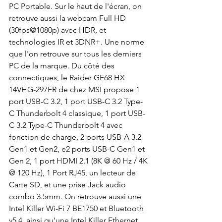
PC Portable. Sur le haut de l'écran, on 
retrouve aussi la webcam Full HD 
(30fps@1080p) avec HDR, et 
technologies IR et 3DNR+. Une norme 
que l'on retrouve sur tous les derniers 
PC de la marque. Du côté des 
connectiques, le Raider GE68 HX 
14VHG-297FR de chez MSI propose 1 
port USB-C 3.2, 1 port USB-C 3.2 Type-
C Thunderbolt 4 classique, 1 port USB-
C 3.2 Type-C Thunderbolt 4 avec 
fonction de charge, 2 ports USB-A 3.2 
Gen1 et Gen2, e2 ports USB-C Gen1 et 
Gen 2, 1 port HDMI 2.1 (8K @ 60 Hz / 4K 
@ 120 Hz), 1 Port RJ45, un lecteur de 
Carte SD, et une prise Jack audio 
combo 3.5mm. On retrouve aussi une 
Intel Killer Wi-Fi 7 BE1750 et Bluetooth 
v5.4, ainsi qu’une Intel Killer Ethernet 