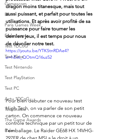
Gamescom
dragon moins titanesque, mais tout 
aussi puissant, et parfait pour toutes les 
E3
utilisations. Et après avoir profité de sa 
Paris Games Week
puissance pour faire tourner les 
Early Access
derniers jeux, il est temps pour nous 
de dévoiler notre test. 
Test 1DCoG
https://youtu.be/YTKStnRDAe4?
Test Xbox
si=hEv6_QOtmQ16uz52
Test Nintendo
Test PlayStation
Test PC
Actu 1DCoG
Pour bien débuter ce nouveau test 
High Tech, on va parler de son petit 
Test Stadia
carton. On commence ce nouveau 
The Game Awards
contrôle technique par un petit tour de 
l’emballage. Le Raider GE68 HX 14VHG-
Balan
297FR de chez MSI a le droit à un 