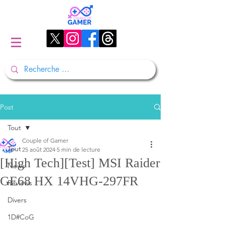
Post
Tout
Couple of Gamer
Tout
25 août 2024
5 min de lecture
[High Tech][Test] MSI Raider
News
GE68 HX 14VHG-297FR
Reviews
Divers
1D#CoG