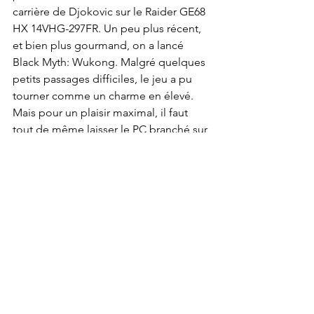
carrière de Djokovic sur le Raider GE68 
HX 14VHG-297FR. Un peu plus récent, 
et bien plus gourmand, on a lancé 
Black Myth: Wukong. Malgré quelques 
petits passages difficiles, le jeu a pu 
tourner comme un charme en élevé. 
Mais pour un plaisir maximal, il faut 
tout de même laisser le PC branché sur 
le secteur. Tout d'abord, parce que le 
jeu pompe énormément la batterie. Et 
surtout, si on ne le laisse pas branché, 
le jeu bloque quand la batterie est en 
dessous des 20%. Mais, on a tout de 
même pu profiter de la beauté du jeu 
grâce aux éclatantes couleurs de 
l'écran Mini LED. Sur un tel jeu, le 
Raider GE68 HX 14VHG-297FR dévoile 
toute sa puissance et sa beauté. On en 