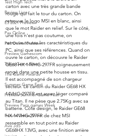
Test High Tech
carton avec une très grande bande 
Review Livre
rouge qui fait le tour du carton. On 
retrouve le logo MSI en blanc, ainsi 
E3 2021 Preview
que le mot Raider en relief. Sur le côté, 
Pax Online
une fois n'est pas coutume, on 
retrouve toutes les caractéristiques du 
Pax Online Preview
PC, ainsi que ses références. Quand on 
Preview Gamescom
ouvre le carton, on découvre le Raider 
Tokyo Game Show
GE68 HX 14VHG-297FR soigneusement 
rangé dans une petite housse en tissu. 
The Game Awards
Il est accompagné de son chargeur 
Summer Game Fest
secteur. Le carton du Raider GE68 HX 
14VHG-297FR est assez léger comparé 
Preview Summer Game Fest
au Titan. Il ne pèse que 2.75Kg avec sa 
Preview Paris games Week
batterie. Côté design, le Raider GE68 
HX 14VHG-297FR de chez MSI 
Future Game Show
ressemble en tout point au Raider 
Avis JdS
GE68HX 13VG, avec une finition arrière 