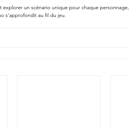
t explorer un scénario unique pour chaque personnage,
uo s'approfondit au fil du jeu.