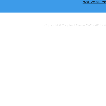
nouveau cas
Copyright © Couple of Gamer CoG - 2018 / 20