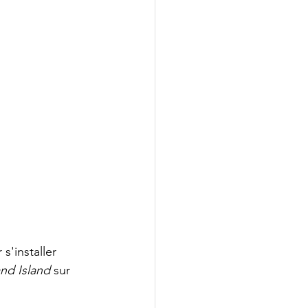
s'installer 
nd Island
sur 