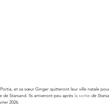
Portia, et sa sœur Ginger quitteront leur ville natale pour 
le de Starsand. Ils arriveront peu après
 la sortie 
de Starsa
rier 2026.