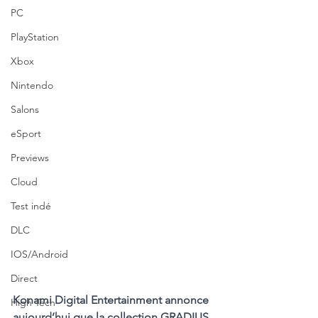
PC
PlayStation
Xbox
Nintendo
Salons
eSport
Previews
Cloud
Test indé
DLC
IOS/Android
Direct
Konami Digital Entertainment annonce 
High Tech
aujourd’hui que la collection GRADIUS 