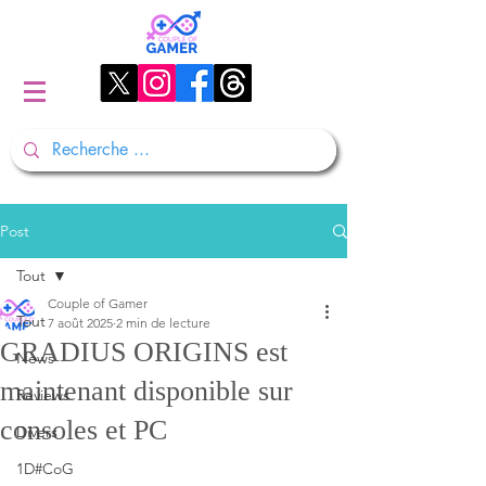
Post
Tout
Couple of Gamer
Tout
7 août 2025
2 min de lecture
GRADIUS ORIGINS est
News
maintenant disponible sur
Reviews
consoles et PC
Divers
1D#CoG