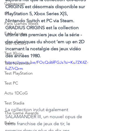
Gamescom
ORIGINS est désormais disponible sur 
E3
PlayStation 5, Xbox Series X|S, 
Nintendo Switch et PC via Steam. 
Paris Games Week
GRADIUS ORIGINS est la collection 
Early Access
ultime des premiers jeux de la série - 
des classiques du shoot ‘em up en 2D 
Test 1DCoG
incarnant la nostalgie des jeux vidéo 
Test Xbox
des années 1980.
https://youtu.be/FOcQd6fFGJs?si=Ku7ZK4Z-
Test Nintendo
fuZ7rQrm
Test PlayStation
Test PC
Actu 1DCoG
Test Stadia
La collection inclut également 
The Game Awards
SALAMANDER III, un nouvel opus de 
Balan
cette franchise de jeux de tir, le 
premier depuis plus de dix ans.