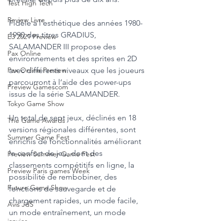
Test High Tech
Review Livre
Fidèle à l’esthétique des années 1980-
1990 des titres GRADIUS, 
E3 2021 Preview
SALAMANDER III propose des 
Pax Online
environnements et des sprites en 2D 
avec différents niveaux que les joueurs 
Pax Online Preview
parcourront à l’aide des power-ups 
Preview Gamescom
issus de la série SALAMANDER.
Tokyo Game Show
Un total de sept jeux, déclinés en 18 
The Game Awards
versions régionales différentes, sont 
Summer Game Fest
enrichis de fonctionnalités améliorant 
le confort de jeu, dont des 
Preview Summer Game Fest
classements compétitifs en ligne, la 
Preview Paris games Week
possibilité de rembobiner, des 
Future Game Show
fonctions de sauvegarde et de 
chargement rapides, un mode facile, 
Avis JdS
un mode entraînement, un mode 