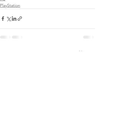
PlayStation
Voir tout
Posts récents