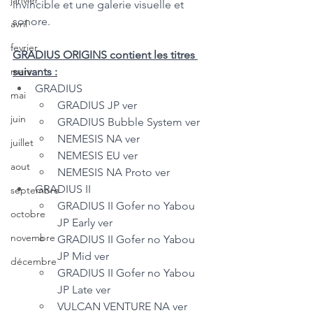
janvier
invincible et une galerie visuelle et 
sonore.
avril
fevrier
GRADIUS ORIGINS contient les titres 
suivants :
mars
GRADIUS
mai
GRADIUS JP ver
juin
GRADIUS Bubble System ver
NEMESIS NA ver
juillet
NEMESIS EU ver
aout
NEMESIS NA Proto ver
GRADIUS II
septembre
GRADIUS II Gofer no Yabou 
octobre
JP Early ver
novembre
GRADIUS II Gofer no Yabou 
JP Mid ver
décembre
GRADIUS II Gofer no Yabou 
JP Late ver
VULCAN VENTURE NA ver