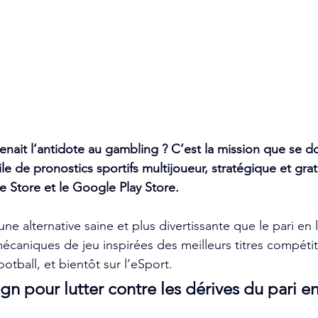
venait l’antidote au gambling ? C’est la mission que se 
 de pronostics sportifs multijoueur, stratégique et gratu
e Store et le Google Play Store. 
une alternative saine et plus divertissante que le pari en 
écaniques de jeu inspirées des meilleurs titres compétit
ootball, et bientôt sur l’eSport.
n pour lutter contre les dérives du pari en