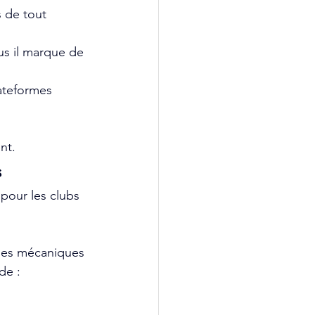
 de tout 
us il marque de 
ateformes 
nt. 
s
our les clubs 
 les mécaniques 
de :