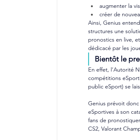
augmenter la vis
créer de nouveau
Ainsi, Genius entend
structures une solu
pronostics en live, e
dédicacé par les jou
Bientôt le pr
En effet, l’Autorité 
compétitions eSporti
public eSport) se lai
Genius prévoit donc 
eSportives à son cat
fans de pronostique
CS2, Valorant Cham