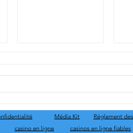
Disney Epic Mickey :
Let's
Rebrushed se mobilise pour son
ABBA
lancement
nove
nfidentialité
Média Kit
Réglement des
casino en ligne
casinos en ligne fiables