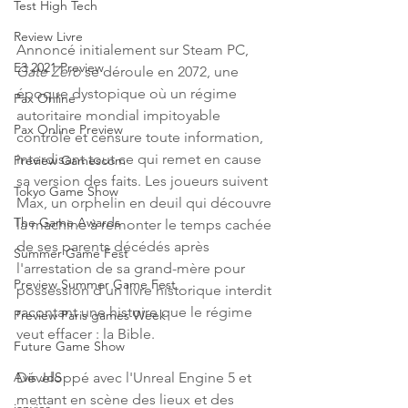
Test High Tech
Review Livre
Annoncé initialement sur Steam PC, 
E3 2021 Preview
Gate Zero
 se déroule en 2072, une 
époque dystopique où un régime 
Pax Online
autoritaire mondial impitoyable 
Pax Online Preview
contrôle et censure toute information, 
interdisant tout ce qui remet en cause 
Preview Gamescom
sa version des faits. Les joueurs suivent 
Tokyo Game Show
Max, un orphelin en deuil qui découvre 
The Game Awards
la machine à remonter le temps cachée 
de ses parents décédés après 
Summer Game Fest
l'arrestation de sa grand-mère pour 
Preview Summer Game Fest
possession d'un livre historique interdit 
racontant une histoire que le régime 
Preview Paris games Week
veut effacer : la Bible.
Future Game Show
Développé avec l'Unreal Engine 5 et 
Avis JdS
mettant en scène des lieux et des 