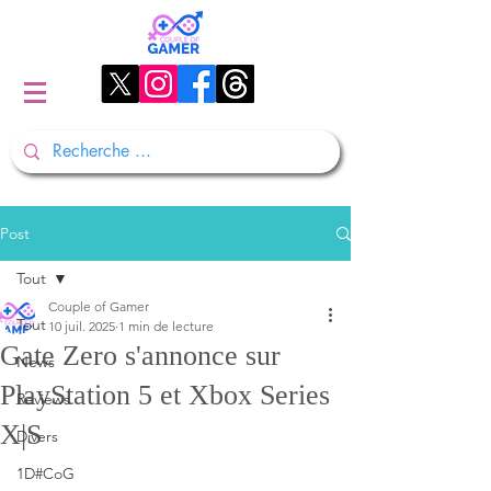
Post
Tout
Couple of Gamer
Tout
10 juil. 2025
1 min de lecture
Gate Zero s'annonce sur
News
PlayStation 5 et Xbox Series
Reviews
X|S
Divers
1D#CoG