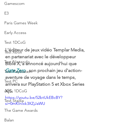
Gamescom
E3
Paris Games Week
Early Access
Test 1DCoG
L'éditeur de jeux vidéo Templar Media, 
Test Xbox
en partenariat avec le développeur 
Test Nintendo
Bible X, a annoncé aujourd'hui que 
Gate Zero
 , son prochain jeu d'action-
Test PlayStation
aventure de voyage dans le temps, 
Test PC
arrivera sur PlayStation 5 et Xbox Series 
Actu 1DCoG
X|S.
https://youtu.be/52btUkEBcBY?
Test Stadia
si=0mKInIxk3XZjJaWU
The Game Awards
Balan