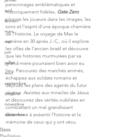
janvier
personnages emblématiques et 
avril
historiquement fidèles, 
Gate Zero
plonge les joueurs dans les images, les 
fevrier
sons et l'esprit d'une époque charnière 
mars
de l'histoire. Le voyage de Max le 
ramène en 30 après J.-C., où il explore 
mai
les villes de l'ancien Israël et découvre 
juin
que les histoires murmurées par sa 
juillet
grand-mère pourraient bien avoir eu 
lieu. Parcourez des marchés animés, 
aout
échappez aux soldats romains et 
septembre
déjouez les plans des agents du futur 
régime. Assistez aux miracles de Jésus 
octobre
et découvrez des vérités oubliées en 
novembre
combattant un mal grandissant 
déterminé à anéantir l'histoire et la 
décembre
mémoire de ceux qui y ont vécu.
News
PlayStation