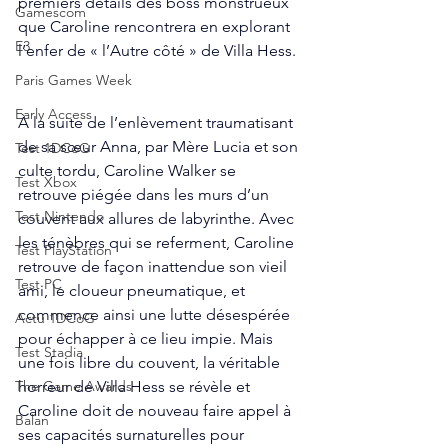
premiers détails des boss monstrueux 
Gamescom
que Caroline rencontrera en explorant 
E3
l’enfer de « l’Autre côté » de Villa Hess.
Paris Games Week
Early Access
À la suite de l’enlèvement traumatisant 
de sa sœur Anna, par Mère Lucia et son 
Test 1DCoG
culte tordu, Caroline Walker se 
Test Xbox
retrouve piégée dans les murs d’un 
Test Nintendo
couvent aux allures de labyrinthe. Avec 
les ténèbres qui se referment, Caroline 
Test PlayStation
retrouve de façon inattendue son vieil 
Test PC
ami, le cloueur pneumatique, et 
commence ainsi une lutte désespérée 
Actu 1DCoG
pour échapper à ce lieu impie. Mais 
Test Stadia
une fois libre du couvent, la véritable 
horreur de Villa Hess se révèle et 
The Game Awards
Caroline doit de nouveau faire appel à 
Balan
ses capacités surnaturelles pour 