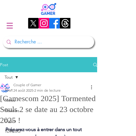
Post
Tout
Couple of Gamer
Tout
24 août 2025
2 min de lecture
[Gamescom 2025] Tormented
News
Souls 2 se date au 23 octobre
Reviews
2025 !
Divers
Préparez-vous à entrer dans un tout 
1D#CoG