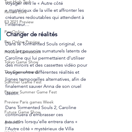
Test High Tech
voyager vers le « Autre côté 
» mystérieux de la ville et affronter les 
Review Livre
créatures redoutables qui attendent à 
E3 2021 Preview
l’intérieur…
Pax Online
Changer de réalités
Pax Online Preview
Dans le Tormented Souls original, ce 
sont les pouvoirs surnaturels latents de 
Preview Gamescom
Caroline qui lui permettaient d’utiliser 
Tokyo Game Show
des miroirs et des cassettes vidéo pour 
voyager entre différentes réalités et 
The Game Awards
lignes temporelles alternatives, afin de 
Summer Game Fest
finalement sauver Anna de son cruel 
Preview Summer Game Fest
destin.
Preview Paris games Week
Dans Tormented Souls 2, Caroline 
Future Game Show
continuera d’embrasser ces 
pouvoirs lorsqu’elle entrera dans « 
Avis JdS
l'Autre côté » mystérieux de Villa 