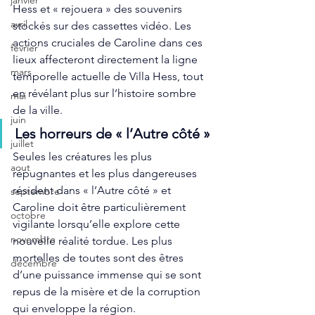
janvier
Hess et « rejouera » des souvenirs 
avril
stockés sur des cassettes vidéo. Les 
actions cruciales de Caroline dans ces 
fevrier
lieux affecteront directement la ligne 
mars
temporelle actuelle de Villa Hess, tout 
en révélant plus sur l’histoire sombre 
mai
de la ville.
juin
Les horreurs de « l’Autre côté »
juillet
Seules les créatures les plus 
aout
répugnantes et les plus dangereuses 
résident dans « l’Autre côté » et 
septembre
Caroline doit être particulièrement 
octobre
vigilante lorsqu’elle explore cette 
novembre
nouvelle réalité tordue. Les plus 
mortelles de toutes sont des êtres 
décembre
d’une puissance immense qui se sont 
repus de la misère et de la corruption 
qui enveloppe la région.