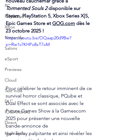
nouveau cauchemar grâce à 
PC
Tormented Souls 2
 disponible sur 
Steam, PlayStation 5, Xbox Series X|S, 
PlayStation
Epic Games Store et 
GOG.com
 dès le 
Xbox
23 octobre 2025 !
Nintendo
https://youtu.be/OQaap20d9Bw?
si=Rie1v7KHPo8xT7oM
Salons
eSport
Previews
Cloud
Pour célébrer le retour imminent de ce 
Test indé
survival horror classique, PQube et 
DLC
Dual Effect se sont associés avec le 
Future Games Show à la Gamescom 
IOS/Android
2025 pour présenter une nouvelle 
Direct
bande-annonce de 
gameplay palpitante et ainsi révéler les 
High Tech