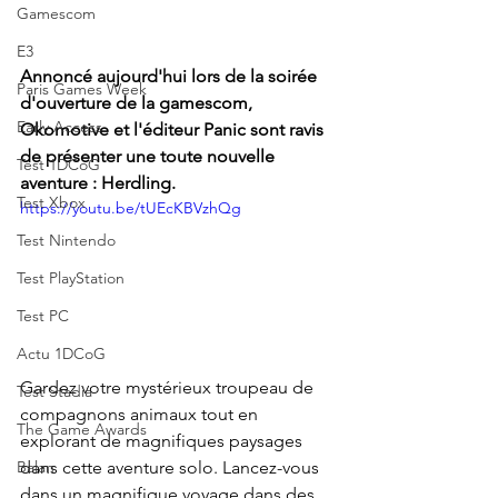
Gamescom
E3
Annoncé aujourd'hui lors de la soirée 
Paris Games Week
d'ouverture de la gamescom, 
Early Access
Okomotive et l'éditeur Panic sont ravis 
de présenter une toute nouvelle 
Test 1DCoG
aventure : Herdling.
Test Xbox
https://youtu.be/tUEcKBVzhQg
Test Nintendo
Test PlayStation
Test PC
Actu 1DCoG
Gardez votre mystérieux troupeau de 
Test Stadia
compagnons animaux tout en 
The Game Awards
explorant de magnifiques paysages 
dans cette aventure solo. Lancez-vous 
Balan
dans un magnifique voyage dans des 