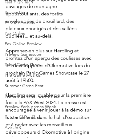
Test High Tech
paysages de montagne 
Review Livre
époustouflants, des forêts 
enveloppées de brouillard, des 
E3 2021 Preview
plateaux enneigés et des vallées 
Pax Online
oubliées... et au-delà.
Pax Online Preview
Apprenez-en plus sur Herdling et 
Preview Gamescom
profitez d'un aperçu des coulisses avec 
Tokyo Game Show
les développeurs d'Okomotive lors du 
prochain Panic Games Showcase le 27 
The Game Awards
août à 19h00.
Summer Game Fest
Herdling sera jouable pour la première 
Preview Summer Game Fest
fois à la PAX West 2024. La presse est 
Preview Paris games Week
encouragée à venir jouer à la démo sur 
le stand Panic dans le hall d'exposition 
Future Game Show
et à parler avec les merveilleux 
Avis JdS
développeurs d'Okomotive à l'origine 