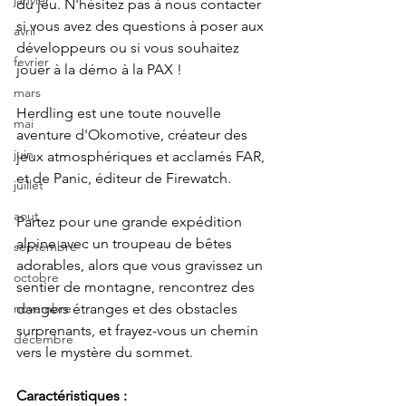
janvier
du jeu. N'hésitez pas à nous contacter 
si vous avez des questions à poser aux 
avril
développeurs ou si vous souhaitez 
fevrier
jouer à la démo à la PAX !
mars
Herdling est une toute nouvelle 
mai
aventure d'Okomotive, créateur des 
juin
jeux atmosphériques et acclamés FAR, 
et de Panic, éditeur de Firewatch.
juillet
aout
Partez pour une grande expédition 
alpine avec un troupeau de bêtes 
septembre
adorables, alors que vous gravissez un 
octobre
sentier de montagne, rencontrez des 
dangers étranges et des obstacles 
novembre
surprenants, et frayez-vous un chemin 
décembre
vers le mystère du sommet.
Caractéristiques :