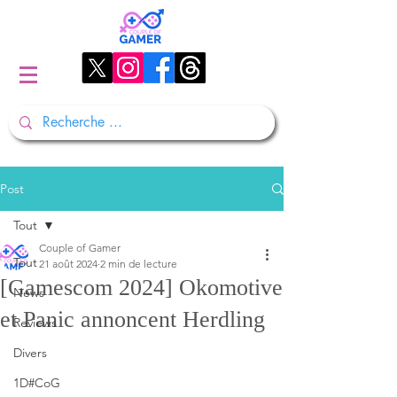
Post
Tout
Couple of Gamer
Tout
21 août 2024
2 min de lecture
[Gamescom 2024] Okomotive
News
et Panic annoncent Herdling
Reviews
Divers
1D#CoG