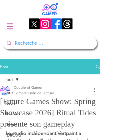
Post
Tout
Couple of Gamer
Tout
12 mars
1 min de lecture
[Future Games Show: Spring
News
Showcase 2026] Ritual Tides
Reviews
présente son gameplay
Divers
Le studio indépendant Vertpaint a 
1D#CoG