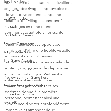
Test High Tech
XIXe siècle où les joueurs se réveillent 
seuls sur des rivages impitoyables et 
Review Livre
doivent traverser une campagne 
E3 2021 Preview
désolée, des villages abandonnés et 
les vestiges en ruine d'une 
Pax Online
communauté autrefois florissante.
Pax Online Preview
Preview Gamescom
Ritual Tides est développé avec 
l'ambition d'offrir une fidélité visuelle 
Tokyo Game Show
surpassant de nombreuses 
The Game Awards
productions AAA modernes. Afin de 
soutenir son système de déplacement 
Summer Game Fest
et de combat unique, Vertpaint a 
Preview Summer Game Fest
entièrement reconstruit ses 
mécanismes de combat et ses 
Preview Paris games Week
systèmes de vue à la première 
Future Game Show
personne, permettant ainsi une 
Avis JdS
expérience d'horreur profondément 
immersive et atmosphérique.