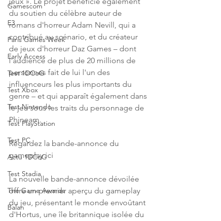
jeux ». Le projet bénéficie également 
Gamescom
du soutien du célèbre auteur de 
E3
romans d'horreur Adam Nevill, qui a 
contribué au scénario, et du créateur 
Paris Games Week
de jeux d'horreur Daz Games – dont 
Early Access
l'audience de plus de 20 millions de 
personnes fait de lui l'un des 
Test 1DCoG
influenceurs les plus importants du 
Test Xbox
genre – et qui apparaît également dans 
Test Nintendo
le jeu sous les traits du personnage de 
Phineam.
Test PlayStation
Test PC
Regardez la bande-annonce du 
gameplay ici
Actu 1DCoG
Test Stadia
La nouvelle bande-annonce dévoilée 
offre un premier aperçu du gameplay 
The Game Awards
du jeu, présentant le monde envoûtant 
Balan
d'Hortus, une île britannique isolée du 