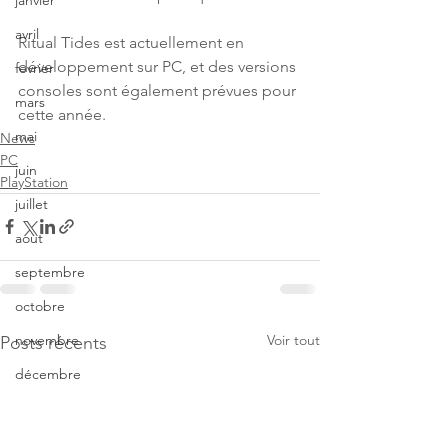
janvier
avril
Ritual Tides est actuellement en 
développement sur PC, et des versions 
fevrier
consoles sont également prévues pour 
mars
cette année.
mai
News
PC
juin
PlayStation
juillet
aout
septembre
octobre
Voir tout
novembre
Posts récents
décembre