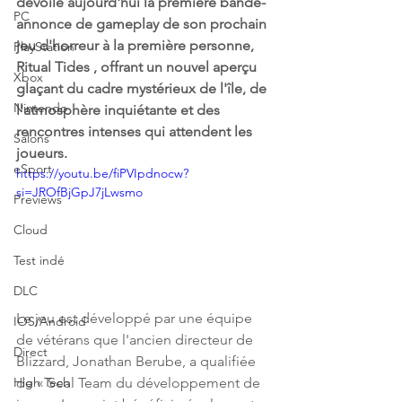
dévoilé aujourd'hui la première bande-
PC
annonce de gameplay de son prochain 
jeu d'horreur à la première personne, 
PlayStation
Ritual Tides , offrant un nouvel aperçu 
Xbox
glaçant du cadre mystérieux de l'île, de 
Nintendo
l'atmosphère inquiétante et des 
rencontres intenses qui attendent les 
Salons
joueurs.
eSport
https://youtu.be/fiPVIpdnocw?
si=JROfBjGpJ7jLwsmo
Previews
Cloud
Test indé
DLC
Le jeu est développé par une équipe 
IOS/Android
de vétérans que l'ancien directeur de 
Direct
Blizzard, Jonathan Berube, a qualifiée 
de « Seal Team du développement de 
High Tech