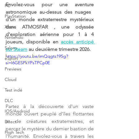
Envolez-vous pour une aventure 
PC
astronomique au-dessus des nuages ​​
PlayStation
d'un monde extraterrestre mystérieux 
Xbox
dans ATMOSFAR , une odyssée 
d'exploration aérienne pour 1 à 4 
Nintendo
joueurs, disponible en 
accès anticipé 
Salons
sur Steam
 au deuxième trimestre 2026.
https://youtu.be/imQqgts19Sg?
eSport
si=I6GESPkYPsTPCp0E
Previews
Cloud
Test indé
DLC
Partez à la découverte d'un vaste 
IOS/Android
monde ouvert peuplé d'îles flottantes 
et de créatures extraterrestres, et 
Direct
percez le mystère du dernier bastion de 
High Tech
l'humanité. Envolez-vous à travers les 