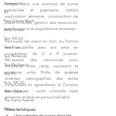
Gamescom
nuages ​​dans une aventure de survie 
scénarisée et palpitante, mêlant 
E3
exploration aérienne, construction de 
Paris Games Week
bases mobiles, gestion des ressources, 
améliorations et expéditions terrestres.
Early Access
Test 1DCoG
Parcourez les cieux en solo ou formez 
une escadrille avec vos amis en 
Test Xbox
coopération de 2 à 4 joueurs. 
Test Nintendo
Récupérez des ressources pour 
Test PlayStation
construire votre camp, concevoir et 
améliorer votre flotte de guêpes 
Test PC
volantes, cartographiez des terres 
Actu 1DCoG
inexplorées et agrandissez le Croiseur 
des Nuages : votre colossale base 
Test Stadia
aérienne mobile et personnalisable.
The Game Awards
Balan
Caractéristiques:
Une odyssée de survie dans les 