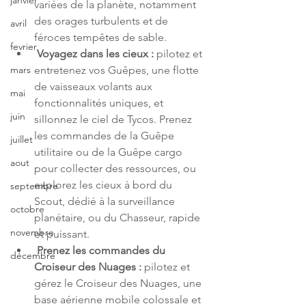
janvier
variées de la planète, notamment 
des orages turbulents et de 
avril
féroces tempêtes de sable.
fevrier
Voyagez dans les cieux :
 pilotez et 
entretenez vos Guêpes, une flotte 
mars
de vaisseaux volants aux 
mai
fonctionnalités uniques, et 
juin
sillonnez le ciel de Tycos. Prenez 
les commandes de la Guêpe 
juillet
utilitaire ou de la Guêpe cargo 
aout
pour collecter des ressources, ou 
explorez les cieux à bord du 
septembre
Scout, dédié à la surveillance 
octobre
planétaire, ou du Chasseur, rapide 
novembre
et puissant.
Prenez les commandes du 
décembre
Croiseur des Nuages :
 pilotez et 
gérez le Croiseur des Nuages, une 
base aérienne mobile colossale et 