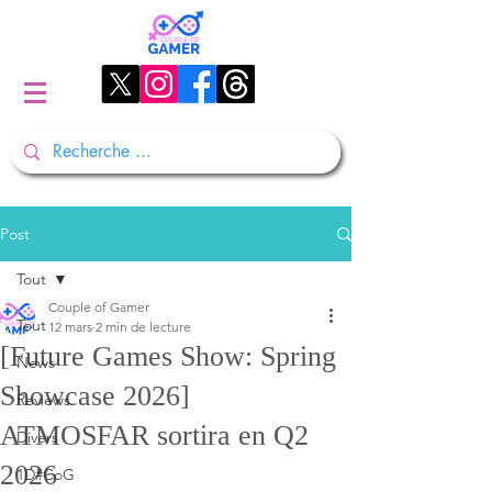
Post
Tout
Couple of Gamer
Tout
12 mars
2 min de lecture
[Future Games Show: Spring
News
Showcase 2026]
Reviews
ATMOSFAR sortira en Q2
Divers
2026
1D#CoG