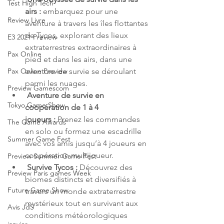
Test High Tech
airs :
 embarquez pour une 
Review Livre
aventure à travers les îles flottantes 
de Tycos, explorant des lieux 
E3 2021 Preview
extraterrestres extraordinaires à 
Pax Online
pied et dans les airs, dans une 
aventure de survie se déroulant 
Pax Online Preview
parmi les nuages.
Preview Gamescom
Aventure de survie en 
Tokyo Game Show
coopération de 1 à 4 
joueurs :
 Prenez les commandes 
The Game Awards
en solo ou formez une escadrille 
Summer Game Fest
avec vos amis jusqu’à 4 joueurs en 
coopération multijoueur.
Preview Summer Game Fest
Survive Tycos :
 Découvrez des 
Preview Paris games Week
biomes distincts et diversifiés à 
Future Game Show
travers un monde extraterrestre 
mystérieux tout en survivant aux 
Avis JdS
conditions météorologiques 