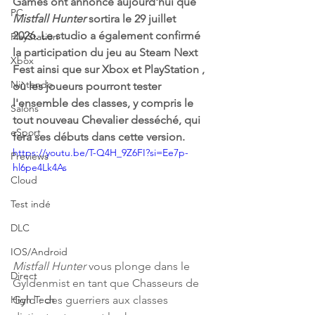
Games ont annoncé aujourd'hui que 
PC
Mistfall Hunter
 sortira le 29 juillet 
2026. Le studio a également confirmé 
PlayStation
la participation du jeu au Steam Next 
Xbox
Fest ainsi que sur Xbox et PlayStation , 
Nintendo
où les joueurs pourront tester 
l'ensemble des classes, y compris le 
Salons
tout nouveau Chevalier desséché, qui 
eSport
fera ses débuts dans cette version.
https://youtu.be/T-Q4H_9Z6FI?si=Ee7p-
Previews
hl6pe4Lk4As
Cloud
Test indé
DLC
IOS/Android
Mistfall Hunter
 vous plonge dans le 
Direct
Gyldenmist en tant que Chasseurs de 
Gyld : des guerriers aux classes 
High Tech