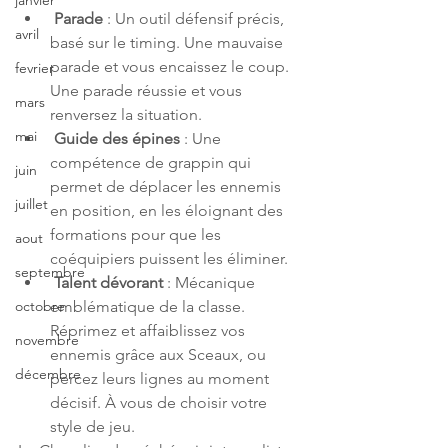
janvier
Parade
 : Un outil défensif précis, 
avril
basé sur le timing. Une mauvaise 
parade et vous encaissez le coup. 
fevrier
Une parade réussie et vous 
mars
renversez la situation.
mai
Guide des épines
 : Une 
compétence de grappin qui 
juin
permet de déplacer les ennemis 
juillet
en position, en les éloignant des 
formations pour que les 
aout
coéquipiers puissent les éliminer.
septembre
Talent dévorant
 : Mécanique 
emblématique de la classe. 
octobre
Réprimez et affaiblissez vos 
novembre
ennemis grâce aux Sceaux, ou 
décembre
percez leurs lignes au moment 
décisif. À vous de choisir votre 
style de jeu.