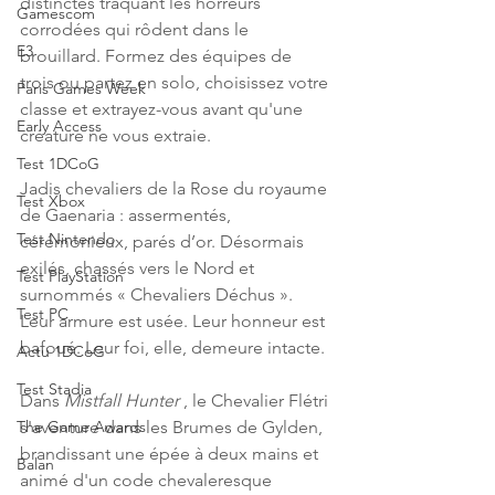
distinctes traquant les horreurs 
Gamescom
corrodées qui rôdent dans le 
E3
brouillard. Formez des équipes de 
trois ou partez en solo, choisissez votre 
Paris Games Week
classe et extrayez-vous avant qu'une 
Early Access
créature ne vous extraie.
Test 1DCoG
Jadis chevaliers de la Rose du royaume 
Test Xbox
de Gaenaria : assermentés, 
Test Nintendo
cérémonieux, parés d’or. Désormais 
exilés, chassés vers le Nord et 
Test PlayStation
surnommés « Chevaliers Déchus ». 
Test PC
Leur armure est usée. Leur honneur est 
bafoué. Leur foi, elle, demeure intacte.
Actu 1DCoG
Test Stadia
Dans 
Mistfall Hunter
 , le Chevalier Flétri 
s'aventure dans les Brumes de Gylden, 
The Game Awards
brandissant une épée à deux mains et 
Balan
animé d'un code chevaleresque 