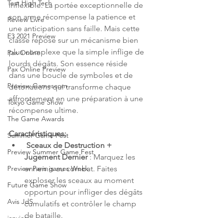
Test High Tech
inflexible. La portée exceptionnelle de 
son arme récompense la patience et 
Review Livre
une anticipation sans faille. Mais cette 
E3 2021 Preview
classe repose sur un mécanisme bien 
plus complexe que la simple inflige de 
Pax Online
lourds dégâts. Son essence réside 
Pax Online Preview
dans une boucle de symboles et de 
Preview Gamescom
détonations qui transforme chaque 
affrontement en une préparation à une 
Tokyo Game Show
récompense ultime.
The Game Awards
Caractéristiques:
Summer Game Fest
Sceaux de Destruction + 
Preview Summer Game Fest
Jugement Dernier
 : Marquez les 
ennemis au combat. Faites 
Preview Paris games Week
exploser les sceaux au moment 
Future Game Show
opportun pour infliger des dégâts 
Avis JdS
cumulatifs et contrôler le champ 
de bataille.