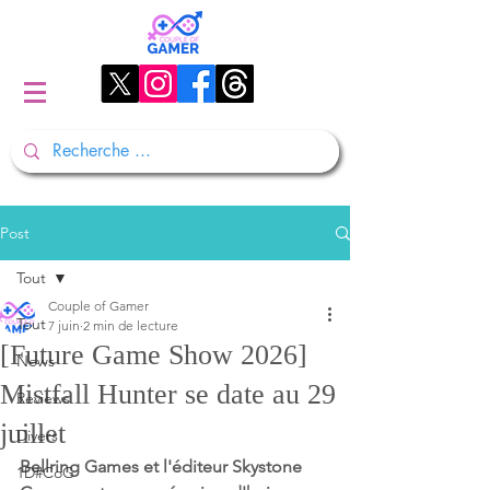
Post
Tout
Couple of Gamer
Tout
7 juin
2 min de lecture
[Future Game Show 2026]
News
Mistfall Hunter se date au 29
Reviews
juillet
Divers
Bellring Games et l'éditeur Skystone 
1D#CoG