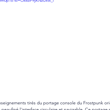
Y8fm0p1o?si=OxkbF9yKNzUxtx_l
nseignements tirés du portage console du Frostpunk orig
eaufiné l'interface circulaire et navigable. Ce portage