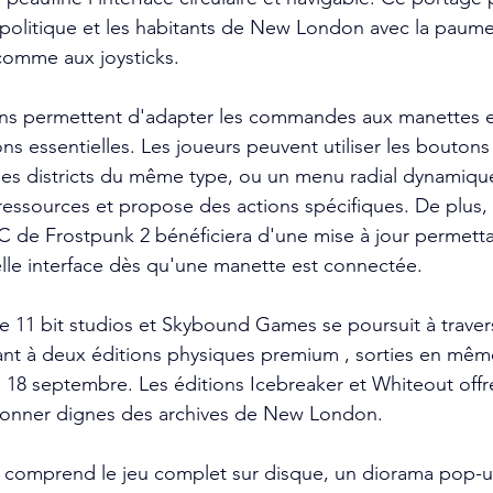
 politique et les habitants de New London avec la paume
comme aux joysticks.
ions permettent d'adapter les commandes aux manettes e
ns essentielles. Les joueurs peuvent utiliser les boutons
les districts du même type, ou un menu radial dynamique
ressources et propose des actions spécifiques. De plus, a
PC de Frostpunk 2 bénéficiera d'une mise à jour permetta
velle interface dès qu'une manette est connectée.
re 11 bit studios et Skybound Games se poursuit à travers
ant à deux éditions physiques premium , sorties en mêm
 18 septembre. Les éditions Icebreaker et Whiteout offr
onner dignes des archives de New London.
r comprend le jeu complet sur disque, un diorama pop-u