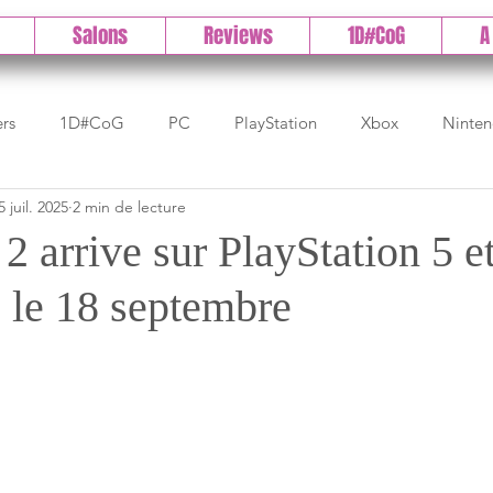
Salons
Reviews
1D#CoG
A
ers
1D#CoG
PC
PlayStation
Xbox
Ninte
5 juil. 2025
2 min de lecture
Test indé
DLC
IOS/Android
Direct
High 
2 arrive sur PlayStation 5 
 le 18 septembre
Early Access
Test 1DCoG
Test Xbox
Test Nintendo
est Stadia
The Game Awards
Balan