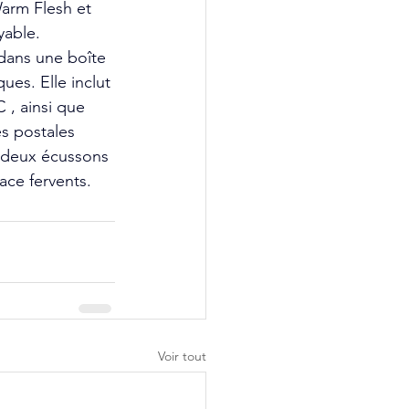
arm Flesh et 
yable.
 dans une boîte 
es. Elle inclut 
, ainsi que 
s postales 
 deux écussons 
ace fervents.
Voir tout