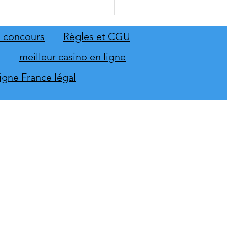
 Sing 2027 et Let's Sing
 seront sur scène en
mbre
 concours
Règles et CGU
meilleur casino en ligne
ligne France légal