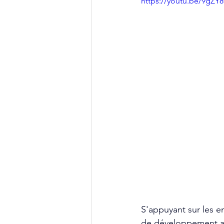
https://youtu.be/9gZ
S'appuyant sur les e
de développement a p