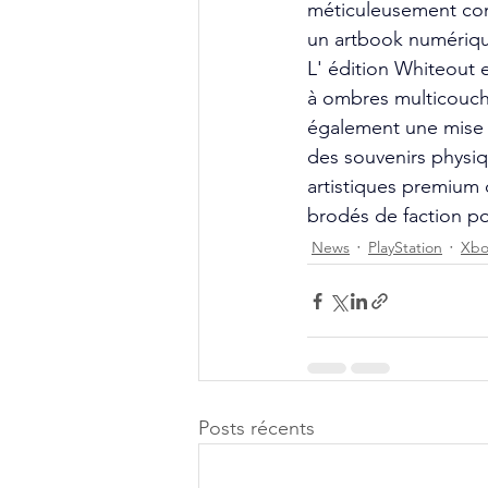
méticuleusement con
un artbook numérique
L' édition Whiteout e
à ombres multicouche
également une mise à
des souvenirs physiq
artistiques premium
brodés de faction po
News
PlayStation
Xbo
Posts récents