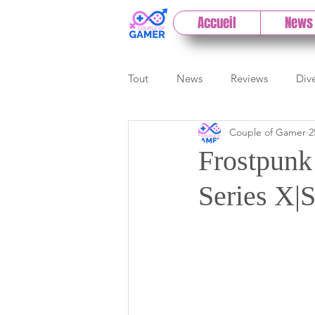
Accueil
News
Tout
News
Reviews
Div
Couple of Gamer
2
eSport
Previews
Cloud
Frostpunk 
Series X|S
E3
Paris Games Week
Test PC
Actu 1DCoG
T