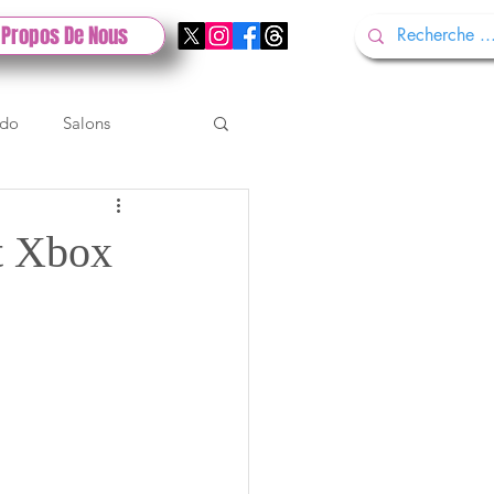
 Propos De Nous
ndo
Salons
Tech
Gamescom
et Xbox
Test PlayStation