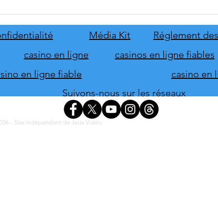
Disney Epic Mickey :
Let's
Rebrushed se mobilise pour son
ABBA
lancement
nove
nfidentialité
Média Kit
Réglement des
casino en ligne
casinos en ligne fiables
ino en ligne fiable
casino en 
Suivons-nous sur les réseaux
26 - Site indépendant de Jeux Vidéo