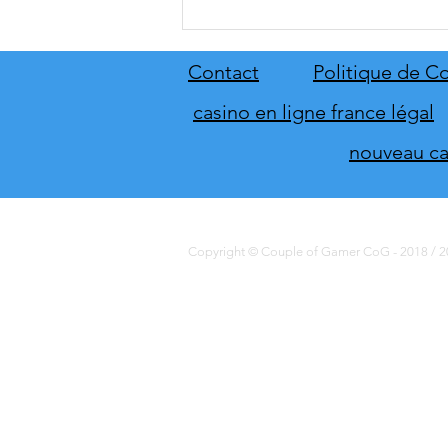
[THQ Nordic Digital Showcase
2026] Découvrez les annonces
du direct de THQ Nordic
Contact
Politique de Co
casino en ligne france légal
nouveau cas
Copyright © Couple of Gamer CoG - 2018 / 20